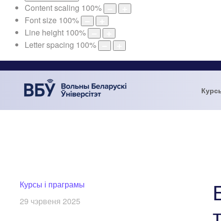
Content scaling
100
%
Font size
100
%
Line height
100
%
Letter spacing
100
%
Курс
Курсы і праграмы
29 чэрвеня 2025