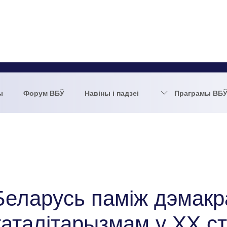
ы
Форум ВБЎ
Навіны і падзеі
Праграмы ВБ
Беларусь паміж дэмакр
таталітарызмам у ХХ ст