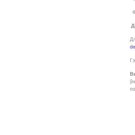
Фа
Дэ
Дл
de
Гэ
В
ўн
по