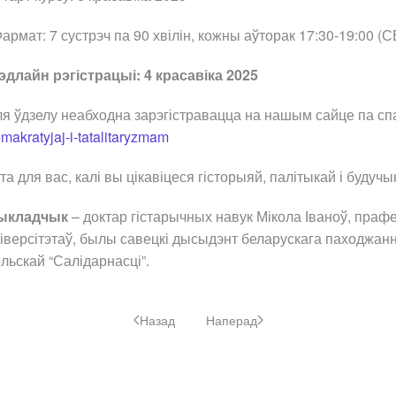
рмат: 7 сустрэч па 90 хвілін, кожны аўторак 17:30-19:00 (С
длайн рэгістрацыі: 4 красавіка 2025
я ўдзелу неабходна зарэгістравацца на нашым сайце па с
makratyjaj-i-tatalitaryzmam
та для вас, калі вы цікавіцеся гісторыяй, палітыкай і будуч
ыкладчык
– доктар гістарычных навук Мікола Іваноў, праф
іверсітэтаў, былы савецкі дысыдэнт беларускага паходжанн
льскай “Салідарнасці”.
Назад
Наперад