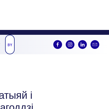
Ў
BY
атыяй і
агоддзі