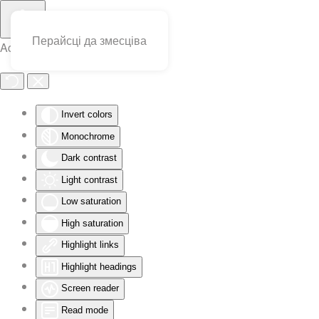
Перайсці да змесціва
Accessibility Tools
Invert colors
Monochrome
Dark contrast
Light contrast
Low saturation
High saturation
Highlight links
Highlight headings
Screen reader
Read mode