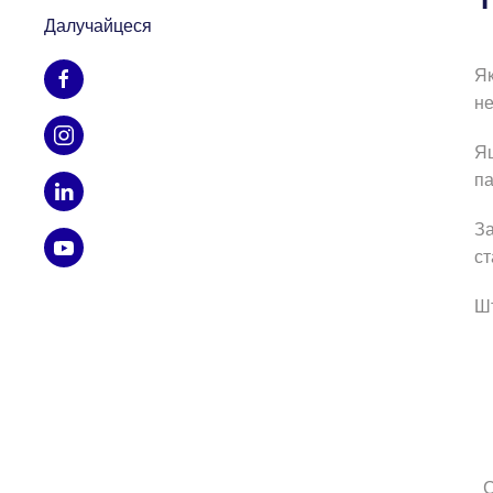
Далучайцеся
Як
не
Яш
па
За
ст
Шт
Ст