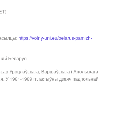
ЕТ)
пасылцы:
https://volny-uni.eu/belarus-pamizh-
ыняй Беларусі.
есар Уроцлаўскага, Варшаўскага і Апольскага
я. У 1981-1989 гг. актыўны дзеяч падпольнай