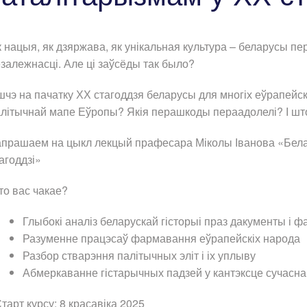
 нацыя, як дзяржава, як унікальная культура – беларусы п
залежнасці. Але ці заўсёды так было?
чэ на пачатку ХХ стагоддзя беларусы для многіх еўрапейскі
літычнай мапе Еўропы? Якія перашкоды пераадолелі? І што
прашаем на цыкл лекцый прафесара Міколы Іванова «Бела
агоддзі»
о вас чакае?
Глыбокі аналіз беларускай гісторыі праз дакументы і ф
Разуменне працэсаў фармавання еўрапейскіх народа
Разбор стварэння палітычных эліт і іх уплыву
Абмеркаванне гістарычных падзей у кантэксце сучасна
арт курсу: 8 красавіка 2025