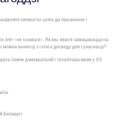
ераадолелі няпросты шлях да прызнання і
х эліт «не існавалі». Як мы змаглі замацавацца на
 можна вынесці з гэтага досведу для сучаснасці?
русь паміж дэмакратыяй і таталітарызмам у ХХ
акты
й Беларусі