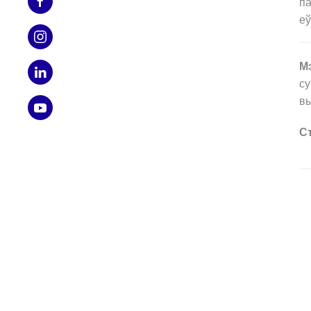
па
еў
М
су
вы
С