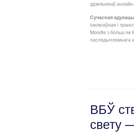
удзельнікаў анлайн-
Сучасная адукац
iнклюзіўная і тран
Moodle з больш як 
паслядыпломнага а
ВБЎ ст
свету 