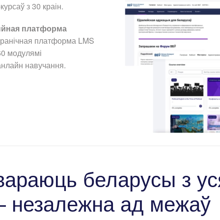
курсаў з 30 краін.
ыйная платформа
сгранічная платформа LMS
60 модулямі
нлайн навучання.
вараюць беларусы з ус
— незалежна ад межаў