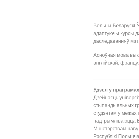
Вольны Беларускi Ў
адаптуючы курсы да
даследаванняў мэт
Асноўная мова вык
англійскай, француз
Удзел у праграма
Дзейнасць універсі
стыпендыяльных гр
студэнтам у межах п
падтрымліваюцца Еў
Міністэрствам наву
Рэспублікі Польшча