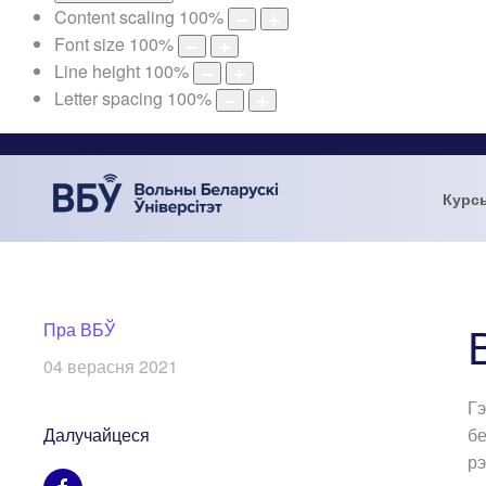
Content scaling
100
%
Font size
100
%
Line height
100
%
Letter spacing
100
%
Курс
Пра ВБЎ
04 верасня 2021
Гэ
Далучайцеся
бе
рэ