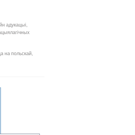
йн адукацыі,
сацыялагічных
а на польскай,