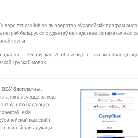
ніверсітэт дзейнічае як аператар еўрапейскіх праграм анла
 патрэб беларускіх студэнтаў на падставе сістэматычных 
авай групы.
ладання — беларуская. Асобныя курсы таксама праводзяцц
скай і рускай мовах.
х ВБЎ бясплатны.
тэта фінансуецца за кошт
антаў, што надаюцца
раектаў, якія
рапейскай камісіяй і
кі і вышэйшай адукацыі
.