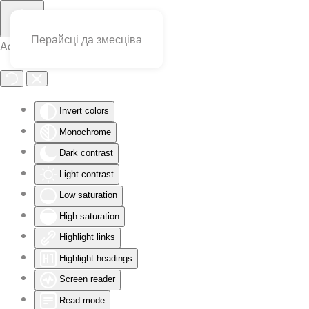
Перайсці да змесціва
Accessibility Tools
Invert colors
Monochrome
Dark contrast
Light contrast
Low saturation
High saturation
Highlight links
Highlight headings
Screen reader
Read mode