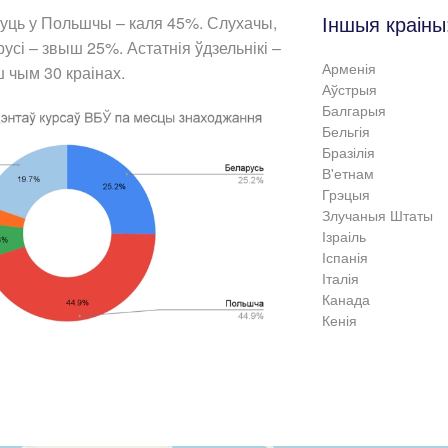
Іншыя краіны
уць у Польшчы – каля 45%. Слухачы,
усі – звыш 25%. Астатнія ўдзельнікі –
Арменія
 чым 30 краінах.
Аўстрыя
Балгарыя
Бельгія
Бразілія
В'етнам
Грэцыя
Злучаныя Штаты
Ізраіль
Іспанія
Італія
Канада
Кенія