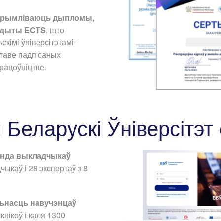
атрымліваюць дыпломы,
рэдыты ECTS
, што
кімі ўніверсітэтамі-
ставе падпісаных
рацоўніцтве.
Беларускі Ўніверсітэт
анда выкладчыкаў
ыкаў і 28 экспертаў з 8
ьнасць навучэнцаў
кнікоў і каля 1300