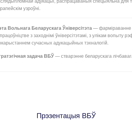
слядыпломнай адукацыі, распрацаваныя спецыяльна для ты
рапейскім узроўні.
эта Вольнага Беларускага Ўніверсітэта
— фарміраванне 
працоўніцтве з заходнімі ўніверсітэтамі, з улікам вопыту р
карыстаннем сучасных адукацыйных тэхналогій.
тратэгічная задача ВБЎ
— стварэнне беларускага лічбавага
Прэзентацыя ВБЎ