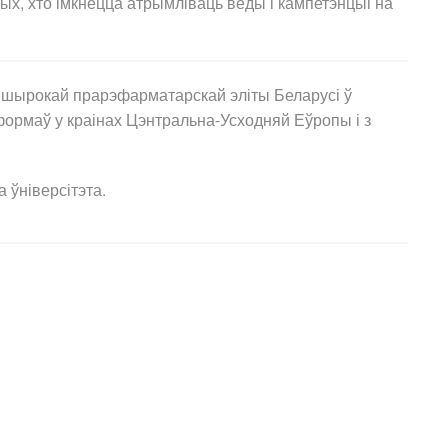
х, хто імкнецца атрымліваць веды і кампетэнцыі на
шырокай прарэфарматарскай эліты Беларусі ў
эформаў у краінах Цэнтральна-Усходняй Еўропы і з
 ўніверсітэта.