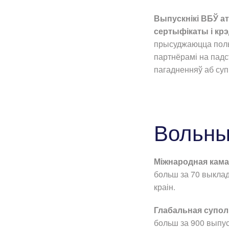
Выпускнікі ВБЎ 
сертыфікаты і к
прысуджаюцца польс
партнёрамі на пад
пагадненняў аб суп
Вольны 
Міжнародная кам
больш за 70 выкладч
краін.
Глабальная супол
больш за 900 выпус