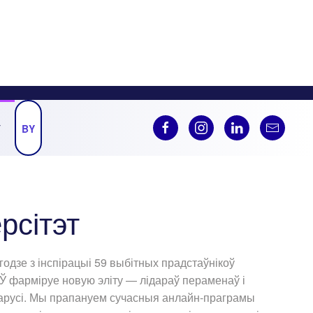
Ў
BY
рсітэт
годзе з інспірацыі 59 выбітных прадстаўнікоў
БЎ фарміруе новую эліту — лідараў пераменаў і
ларусі. Мы прапануем сучасныя анлайн-праграмы