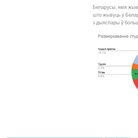
Беларусы, якія жыв
што жывуць у Белар
з дыяспары ў больш