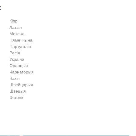
:
Кіпр
Латвія
Мексіка
Нямеччына
Партугалія
Расія
Украіна
Францыя
Чарнагорыя
Чэхія
Швейцарыя
Швецыя
Эстонія