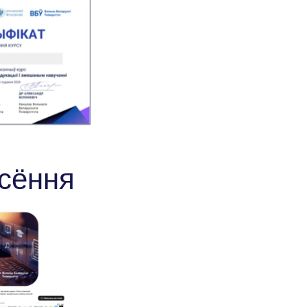
 сёння