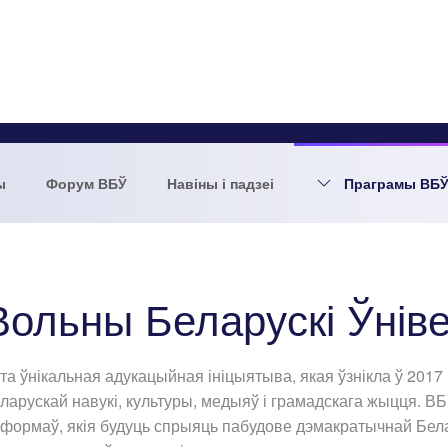
ы
Форум ВБЎ
Навіны і падзеі
Праграмы ВБ
Вольны Беларускі Ўніве
та ўнікальная адукацыйная ініцыятыва, якая ўзнікла ў 2017 
ларускай навукі, культуры, медыяў і грамадскага жыцця. В
формаў, якія будуць спрыяць пабудове дэмакратычнай Бе