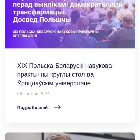
XIX Польска-Беларускі навукова-
практычны круглы стол ва
Ўроцлаўскім універсітэце
08 снежня 2024
Падрабязней