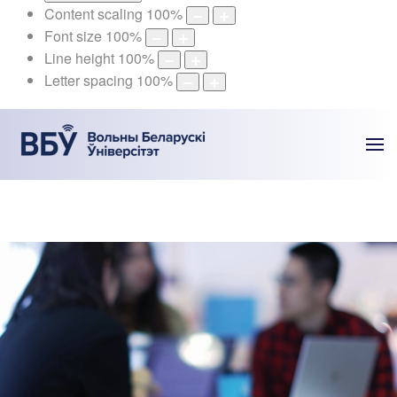
Content scaling
100
%
Font size
100
%
Line height
100
%
Letter spacing
100
%