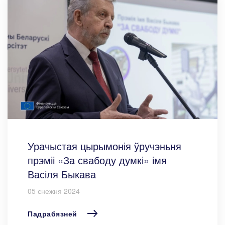
Урачыстая цырымонія ўручэньня
прэміі «За свабоду думкі» імя
Васіля Быкава
05 снежня 2024
Падрабязней