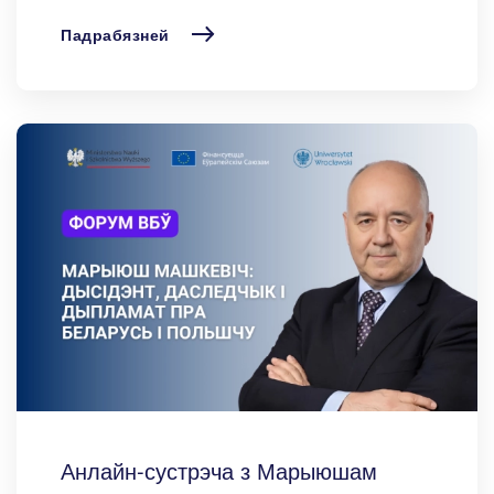
Падрабязней
Анлайн-сустрэча з Марыюшам