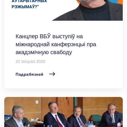
Канцлер ВБЎ выступіў на
міжнароднай канферэнцыі пра
акадэмічную свабоду
20 listopad 2025
Падрабязней