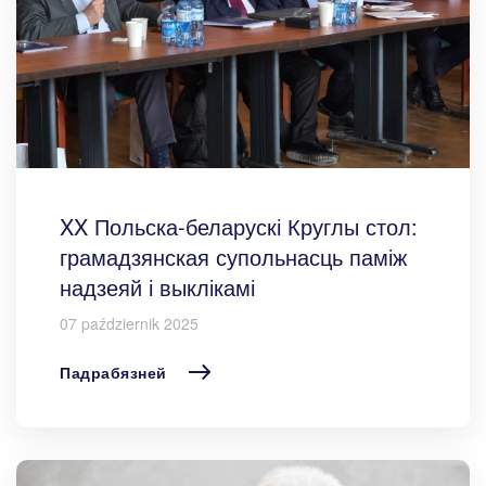
XX Польска-беларускі Круглы стол:
грамадзянская супольнасць паміж
надзеяй і выклікамі
07 październik 2025
Падрабязней