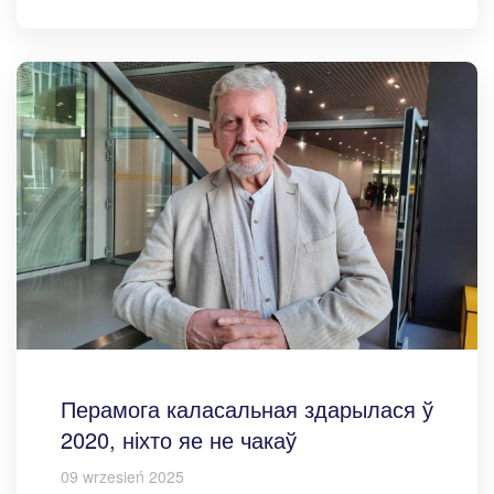
Перамога каласальная здарылася ў
2020, ніхто яе не чакаў
09 wrzesień 2025