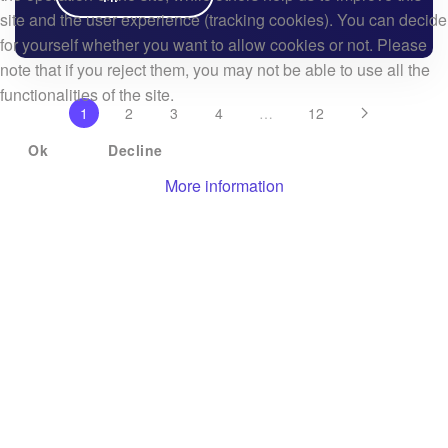
site and the user experience (tracking cookies). You can decide
for yourself whether you want to allow cookies or not. Please
note that if you reject them, you may not be able to use all the
functionalities of the site.
1
2
3
4
…
12
Ok
Decline
More information
Ідзе набор:
Ідзе актыўны набор на курсы:
семестр восень/зіма
2025