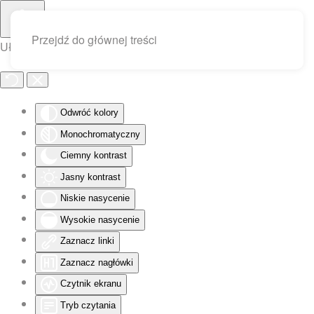
Przejdź do głównej treści
Ułatwienia dostępu
Odwróć kolory
Monochromatyczny
Ciemny kontrast
Jasny kontrast
Niskie nasycenie
Wysokie nasycenie
Zaznacz linki
Zaznacz nagłówki
Czytnik ekranu
Tryb czytania