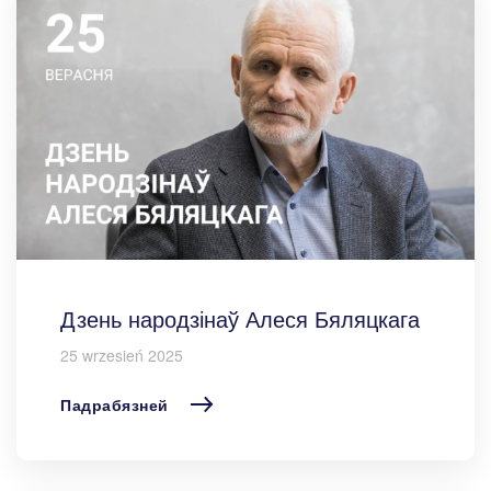
Дзень народзінаў Алеся Бяляцкага
25 wrzesień 2025
Падрабязней