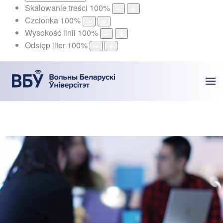
Skalowanie treści
100
%
Czcionka
100
%
Wysokość linii
100
%
Odstęp liter
100
%