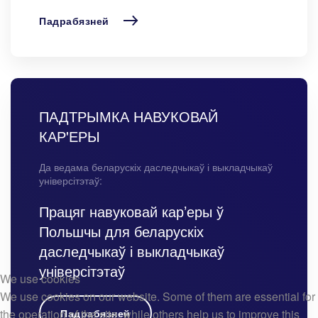
Падрабязней
ПАДТРЫМКА НАВУКОВАЙ
КАР'ЕРЫ
Да ведама беларускіх даследчыкаў і выкладчыкаў
універсітэтаў:
Працяг навуковай кар’еры ў
Польшчы для беларускіх
даследчыкаў і выкладчыкаў
універсітэтаў
We use cookies
We use cookies on our website. Some of them are essential for
the operation of the site, while others help us to improve this
Падрабязней