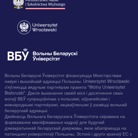
Вольны Беларускі Ўніверсітэт фінансуецца Міністэрствам
навукі і вышэйшай адукацыі Польшчы. Uniwersytet Wrocławski
з'яўляецца вядучым партнёрам праекта "Wolny Uniwersytet
Białoruski". Дзеля выканання сваёй місіі і дасягнення сваіх
мэтаў ВБЎ супрацоўнічае з польскімі, еўрапейскімі і
міжнароднымі партнёрамі, зацікаўленымі ў развіцці вольнай
беларускай адукацыі.
Дзейнасць Вольнага Беларускага Ўніверсітэта скіравана на
фармаванне кваліфікаваных кадраў для будучай
дэмакратычнай беларускай дзяржавы, якое абапіраецца на
патэнцыял універсітэтаў Польшчы, Эстоніі і другіх краінаў ЕС з