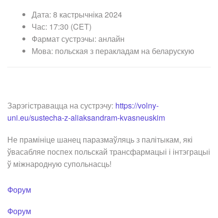
Дата: 8 кастрычніка 2024
Час: 17:30 (CET)
Фармат сустрэчы: анлайн
Мова: польская з перакладам на беларускую
Зарэгістравацца на сустрэчу:
https://volny-
uni.eu/sustecha-z-aliaksandram-kvasneuskim
Не прамініце шанец паразмаўляць з палітыкам, які
ўвасабляе поспех польскай трансфармацыі і інтэграцыі
ў міжнародную супольнасць!
Форум
Форум