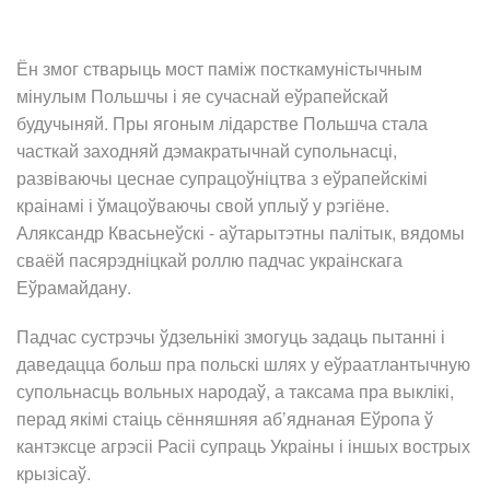
Ён змог стварыць мост паміж посткамуністычным
мінулым Польшчы і яе сучаснай еўрапейскай
будучыняй. Пры ягоным лідарстве Польшча стала
часткай заходняй дэмакратычнай супольнасці,
развіваючы цеснае супрацоўніцтва з еўрапейскімі
краінамі і ўмацоўваючы свой уплыў у рэгіёне.
Аляксандр Квасьнеўскі - аўтарытэтны палітык, вядомы
сваёй пасярэдніцкай роллю падчас украінскага
Еўрамайдану.
Падчас сустрэчы ўдзельнікі змогуць задаць пытанні і
даведацца больш пра польскі шлях у еўраатлантычную
супольнасць вольных народаў, а таксама пра выклікі,
перад якімі стаіць сённяшняя аб’яднаная Еўропа ў
кантэксце агрэсіі Расіі супраць Украіны і іншых вострых
крызісаў.