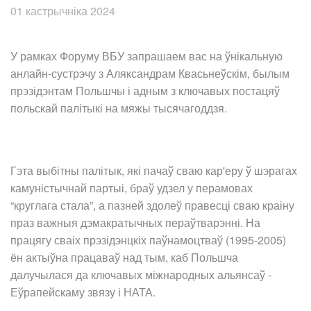
01 кастрычніка 2024
У рамках Форуму ВБУ запрашаем вас на ўнікальную
анлайн-сустрэчу з Аляксандрам Квасьнеўскім, былым
прэзідэнтам Польшчы і адным з ключавых постацяў
польскай палітыкі на мяжы тысячагоддзя.
Гэта выбітны палітык, які пачаў сваю кар'еру ў шэрагах
камуністычнай партыі, браў удзел у перамовах
“круглага стала”, а пазней здолеў правесці сваю краіну
праз важныя дэмакратычных пераўтварэнні. На
працягу сваіх прэзідэнцкіх паўнамоцтваў (1995-2005)
ён актыўна працаваў над тым, каб Польшча
далучылася да ключавых міжнародных альянсаў -
Еўрапейскаму звязу і НАТА.