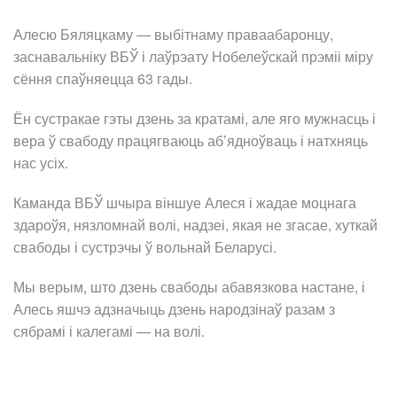
Алесю Бяляцкаму — выбітнаму праваабаронцу,
заснавальніку ВБЎ і лаўрэату Нобелеўскай прэміі міру
сёння спаўняецца 63 гады.
Ён сустракае гэты дзень за кратамі, але яго мужнасць і
вера ў свабоду працягваюць аб’ядноўваць і натхняць
нас усіх.
Каманда ВБЎ шчыра віншуе Алеся і жадае моцнага
здароўя, нязломнай волі, надзеі, якая не згасае, хуткай
свабоды і сустрэчы ў вольнай Беларусі.
Мы верым, што дзень свабоды абавязкова настане, і
Алесь яшчэ адзначыць дзень народзінаў разам з
сябрамі і калегамі — на волі.