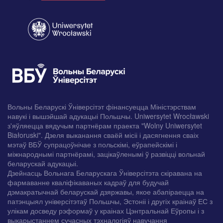
Вольны Беларускі Ўніверсітэт фінансуецца Міністэрствам
навукі і вышэйшай адукацыі Польшчы. Uniwersytet Wrocławski
з'яўляецца вядучым партнёрам праекта "Wolny Uniwersytet
Białoruski". Дзеля выканання сваёй місіі і дасягнення сваіх
мэтаў ВБЎ супрацоўнічае з польскімі, еўрапейскімі і
міжнароднымі партнёрамі, зацікаўленымі ў развіцці вольнай
беларускай адукацыі.
Дзейнасць Вольнага Беларускага Ўніверсітэта скіравана на
фармаванне кваліфікаваных кадраў для будучай
дэмакратычнай беларускай дзяржавы, якое абапіраецца на
патэнцыял універсітэтаў Польшчы, Эстоніі і другіх краінаў ЕС з
улікам досведу рэформаў у краінах Цэнтральнай Еўропы і з
выкарыстаннем сучасных тэхналогіяў навучання