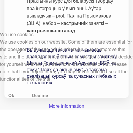
Практычны курс для беларускі творцаў
пра інтэграцыю ў выгнанні. Аўтар і
выкладчык – prof. Паліна Прысмакова
(ЗША), набор –
кастрычнік
заняткі –
кастрычнік-лістапад
.
We use cookies
We use cookies on our website. Some of them are essential for
the operation of the site, while others help us to improve this
Вывучаецца таксама магчымасць
правядзення ў гэтым семестры заняткаў
site and the user experience (tracking cookies). You can decide
Школы Грамадзянскай Адукацыі ВБЎ на
for yourself whether you want to allow cookies or not. Please
тэму “Шлях да актывізму”, а таксама
note that if you reject them, you may not be able to use all the
рэалізацыі курсаў па сучасных лічбавых
functionalities of the site.
тэхналогіях.
Ok
Decline
More information
Курсы і праграмы (архіў)