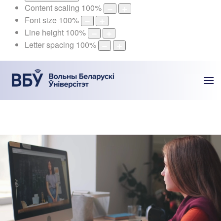
Content scaling
100
%
Font size
100
%
Line height
100
%
Letter spacing
100
%