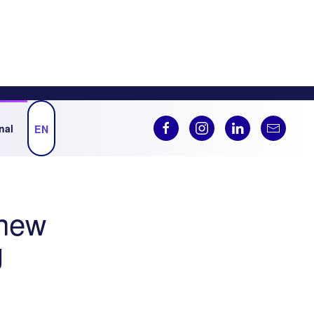
nal
EN
 new
U