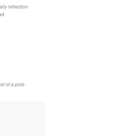
rly reflection
ad
xt of a post-