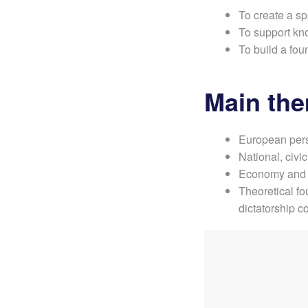
To create a sp
To support kn
To build a fou
Main the
European pers
National, civi
Economy and g
Theoretical fou
dictatorship c