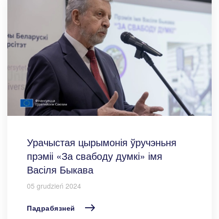
Урачыстая цырымонія ўручэньня
прэміі «За свабоду думкі» імя
Васіля Быкава
05 grudzień 2024
Падрабязней