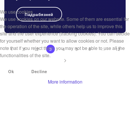
We use cookies
Падрабязней
We use cookies on our website. Some of them are essential for
the operation of the site, while others help us to improve this
site and the user experience (tracking cookies). You can decide
for yourself whether you want to allow cookies or not. Please
note that if you reject them, you may not be able to use all the
1
2
3
4
5
6
…
12
functionalities of the site.
Ok
Decline
More information
Ідзе набор:
Ідзе актыўны набор на курсы:
семестр восень/зіма
2025