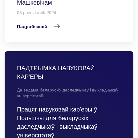
Машкевічам
08 październik 2024
Падрабязней
ПАДТРЫМКА НАВУКОВАЙ
КАР'ЕРЫ
Да ведама беларускіх даследчыкаў і выкладчыкаў
універсітэтаў:
Працяг навуковай кар’еры ў
Польшчы для беларускіх
даследчыкаў і выкладчыкаў
універсітэтаў