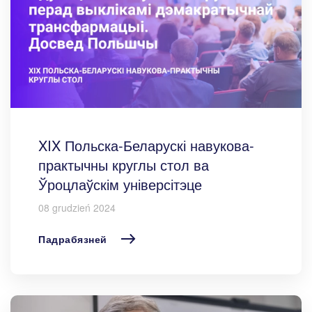
XIX Польска-Беларускі навукова-
практычны круглы стол ва
Ўроцлаўскім універсітэце
08 grudzień 2024
Падрабязней