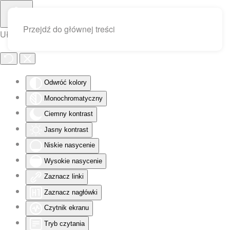
Przejdź do głównej treści
Ułatwienia dostępu
Odwróć kolory
Monochromatyczny
Ciemny kontrast
Jasny kontrast
Niskie nasycenie
Wysokie nasycenie
Zaznacz linki
Zaznacz nagłówki
Czytnik ekranu
Tryb czytania