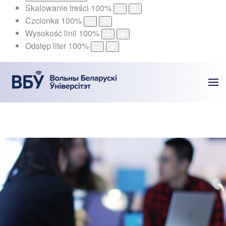
Skalowanie treści
100
%
Czcionka
100
%
Wysokość linii
100
%
Odstęp liter
100
%