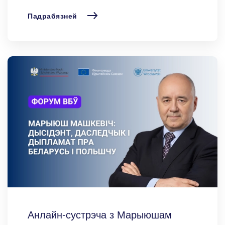
Падрабязней
Анлайн-сустрэча з Марыюшам