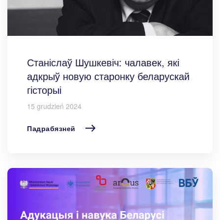
Станіслаў Шушкевіч: чалавек, які
адкрыў новую старонку беларускай
гісторыі
15 grudzień 2024
Падрабязней