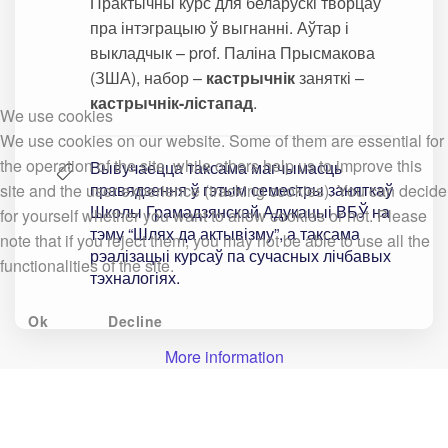
Практычны курс для беларускі творцаў
пра інтэграцыю ў выгнанні. Аўтар і
выкладчык – prof. Паліна Прысмакова
(ЗША), набор –
кастрычнік
заняткі –
кастрычнік-лістапад
.
We use cookies
We use cookies on our website. Some of them are essential for
the operation of the site, while others help us to improve this
Вывучаецца таксама магчымасць
правядзення ў гэтым семестры заняткаў
site and the user experience (tracking cookies). You can decide
Школы Грамадзянскай Адукацыі ВБЎ на
for yourself whether you want to allow cookies or not. Please
тэму “Шлях да актывізму”, а таксама
note that if you reject them, you may not be able to use all the
рэалізацыі курсаў па сучасных лічбавых
functionalities of the site.
тэхналогіях.
Ok
Decline
More information
Курсы і праграмы (архіў)