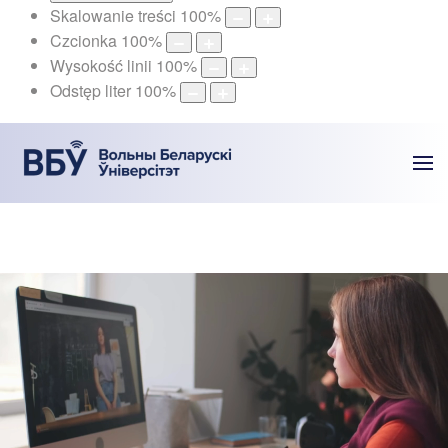
Skalowanie treści
100
%
Czcionka
100
%
Wysokość linii
100
%
Odstęp liter
100
%