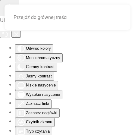
Przejdź do głównej treści
Ułatwienia dostępu
Odwróć kolory
Monochromatyczny
Ciemny kontrast
Jasny kontrast
Niskie nasycenie
Wysokie nasycenie
Zaznacz linki
Zaznacz nagłówki
Czytnik ekranu
Tryb czytania