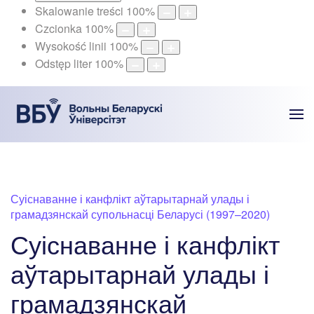
Skalowanie treści
100
%
Czcionka
100
%
Wysokość linii
100
%
Odstęp liter
100
%
Суіснаванне і канфлікт аўтарытарнай улады і
грамадзянскай супольнасці Беларусі (1997–2020)
Суіснаванне і канфлікт
аўтарытарнай улады і
грамадзянскай