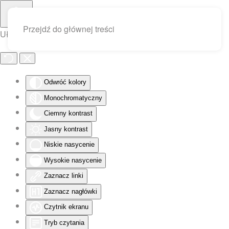
Przejdź do głównej treści
Ułatwienia dostępu
Odwróć kolory
Monochromatyczny
Ciemny kontrast
Jasny kontrast
Niskie nasycenie
Wysokie nasycenie
Zaznacz linki
Zaznacz nagłówki
Czytnik ekranu
Tryb czytania