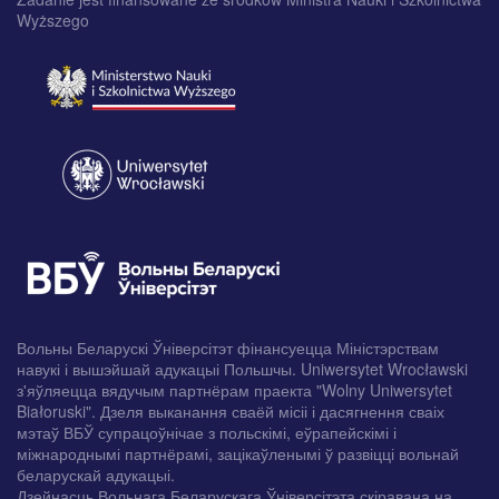
Wyższego
Вольны Беларускі Ўніверсітэт фінансуецца Міністэрствам
навукі і вышэйшай адукацыі Польшчы. Uniwersytet Wrocławski
з'яўляецца вядучым партнёрам праекта "Wolny Uniwersytet
Białoruski". Дзеля выканання сваёй місіі і дасягнення сваіх
мэтаў ВБЎ супрацоўнічае з польскімі, еўрапейскімі і
міжнароднымі партнёрамі, зацікаўленымі ў развіцці вольнай
беларускай адукацыі.
Дзейнасць Вольнага Беларускага Ўніверсітэта скіравана на