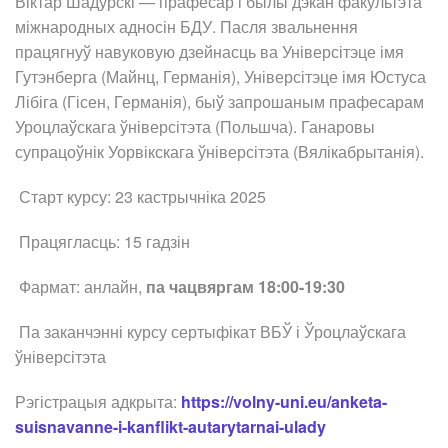
Віктар Шадурскі — прафесар і былы дэкан факультэта
міжнародных адносін БДУ. Пасля звальнення
працягнуў навуковую дзейнасць ва Універсітэце імя
Гутэнберга (Майнц, Германія), Універсітэце імя Юстуса
Лібіга (Гісен, Германія), быў запрошаным прафесарам
Уроцлаўскага ўніверсітэта (Польшча). Ганаровы
супрацоўнік Уорвікскага ўніверсітэта (Вялікабрытанія).
Старт курсу: 23 кастрычніка 2025
Працягласць: 15 гадзін
Фармат: анлайн,
па чацвяргам 18:00-19:30
Па заканчэнні курсу сертыфікат ВБЎ і Ўроцлаўскага
ўніверсітэта
Рэгістрацыя адкрыта:
https://volny-uni.eu/anketa-
suisnavanne-i-kanflikt-autarytarnai-ulady