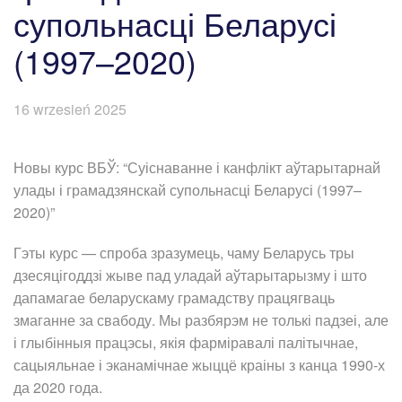
супольнасці Беларусі
(1997–2020)
16 wrzesień 2025
Новы курс ВБЎ: “Суіснаванне і канфлікт аўтарытарнай
улады і грамадзянскай супольнасці Беларусі (1997–
2020)”
Гэты курс — спроба зразумець, чаму Беларусь тры
дзесяцігоддзі жыве пад уладай аўтарытарызму і што
дапамагае беларускаму грамадству працягваць
змаганне за свабоду. Мы разбярэм не толькі падзеі, але
і глыбінныя працэсы, якія фарміравалі палітычнае,
сацыяльнае і эканамічнае жыццё краіны з канца 1990-х
да 2020 года.