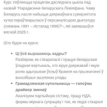
Курс з'яўляецца працягам даследчага цыкла пад
назвай “Нараджэнне беларускага Левіяфана. Чаму
Беларусь пасля набыцця дзяржаўнага суверэнітэта
хутка пераўтварылася ў персаналісцкую дыктатуру
(снежань 1991 – лістапад 1996)?», які завяршыўся
вясной 2025 г.
Што будзе на курсе:
Ці ўсё вырашаюць кадры?
Разбяром, як стваралася і працуе беларуская
ўладная вертыкаль, хто кіруе дзяржавай і якую
ролю адыгрывае ўплыў Крамля на прызначэнні ў
вышэйшых эшэлонах улады.
Грамадзянская супольнасць — галоўны
драйвер зменаў
Аналізуем партыйную сістэму, працу НДА,
формы мірнага супраціву і тое, як людзі стваралі