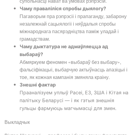
супольнасці нават ва ўмовах рэпрэсій.
Чаму праваліліся спробы дыялогу?
Пагаворым пра рэпрэсіі і прапаганду, забарону
незалежнай сацыялогіі і няўдалыя спробы
міжнароднага пасярэдніцтва паміж уладай і
грамадствам.
Чаму дыктатура не адмаўляецца ад
выбараў?
Абмяркуем феномен «выбараў без выбару»,
фальсіфікацыі, выбарчую актыўнасць апазіцыі і
тое, як кожная кампанія змяняла краіну.
Знешні фактар
Прааналізуем уплыў Расеі, ЕЗ, ЗША і Кітая на
палітыку Беларусі — і як гэтыя знешнія
гульцы фармуюць магчымасці для змен.
Выкладчык