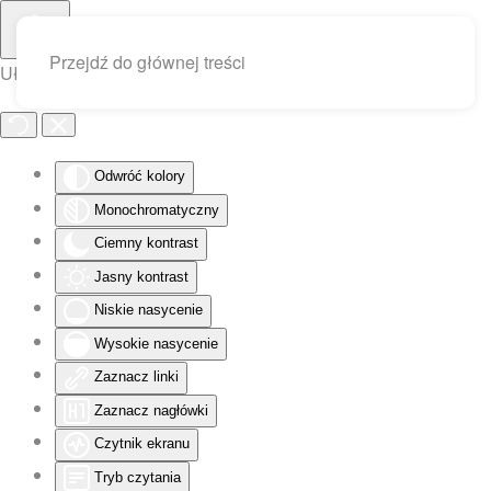
Przejdź do głównej treści
Ułatwienia dostępu
Odwróć kolory
Monochromatyczny
Ciemny kontrast
Jasny kontrast
Niskie nasycenie
Wysokie nasycenie
Zaznacz linki
Zaznacz nagłówki
Czytnik ekranu
Tryb czytania