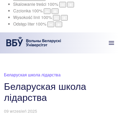
Skalowanie treści
100
%
Czcionka
100
%
Wysokość linii
100
%
Odstęp liter
100
%
Беларуская школа лідарства
Беларуская школа
лідарства
09 wrzesień 2025