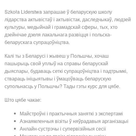
Szkoła Liderstwa запрашае ў беларускую школу
лідарства актывістаў і актывістак, даследчыкаў, людзей
культуры, медыйнай і грамадскай сферы, тых, хто
дзейнічае дзеля лакальнага развіцця і польска-
беларускага супрацоўніцтва.
Калі ты з Беларусі і жывеш у Польшчы, хочаш
пашырыць свой уплыў на справы беларускай
дыяспары, будаваць сеткі супрацоўніцтва і падтрымкі,
ствараць ініцыятывы і ўмацоўваць беларускую
супольнасць у Польшчы? Тады гэты курс для цябе.
Што цябе чакае:
Майстроўні і практычныя заняткі з экспертамі
Азнаямленчыя візіты ў няўрадавыя арганізацыі
Анлайн-сустрэчы і супервізійныя сесіі