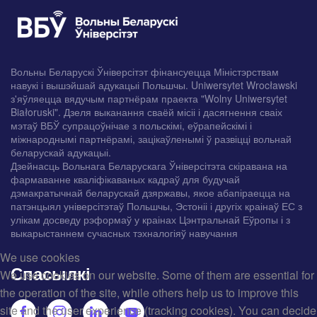
Вольны Беларускі Ўніверсітэт фінансуецца Міністэрствам
навукі і вышэйшай адукацыі Польшчы. Uniwersytet Wrocławski
з'яўляецца вядучым партнёрам праекта "Wolny Uniwersytet
Białoruski". Дзеля выканання сваёй місіі і дасягнення сваіх
мэтаў ВБЎ супрацоўнічае з польскімі, еўрапейскімі і
міжнароднымі партнёрамі, зацікаўленымі ў развіцці вольнай
беларускай адукацыі.
Дзейнасць Вольнага Беларускага Ўніверсітэта скіравана на
фармаванне кваліфікаваных кадраў для будучай
дэмакратычнай беларускай дзяржавы, якое абапіраецца на
патэнцыял універсітэтаў Польшчы, Эстоніі і другіх краінаў ЕС з
улікам досведу рэформаў у краінах Цэнтральнай Еўропы і з
выкарыстаннем сучасных тэхналогіяў навучання
We use cookies
Спасылкі
We use cookies on our website. Some of them are essential for
the operation of the site, while others help us to improve this
site and the user experience (tracking cookies). You can decide