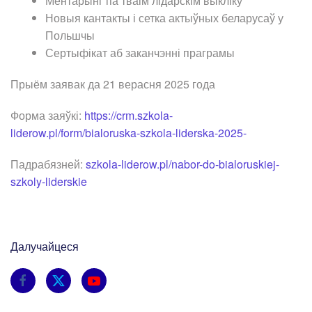
Ментарынг па тваім лідарскім выкліку
Новыя кантакты і сетка актыўных беларусаў у
Польшчы
Сертыфікат аб заканчэнні праграмы
Прыём заявак да 21 верасня 2025 года
Форма заяўкі:
https://crm.szkola-
liderow.pl/form/bialoruska-szkola-liderska-2025-
Падрабязней:
szkola-liderow.pl/nabor-do-bialoruskiej-
szkoly-liderskie
Далучайцеся