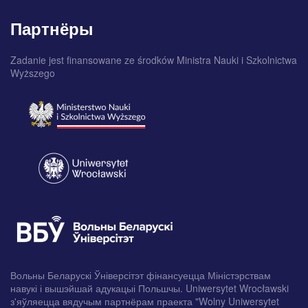
Партнёры
Zadanie jest finansowane ze środków Ministra Nauki i Szkolnictwa
Wyższego
Вольны Беларускі Ўніверсітэт фінансуецца Міністэрствам
навукі і вышэйшай адукацыі Польшчы. Uniwersytet Wrocławski
з'яўляецца вядучым партнёрам праекта "Wolny Uniwersytet