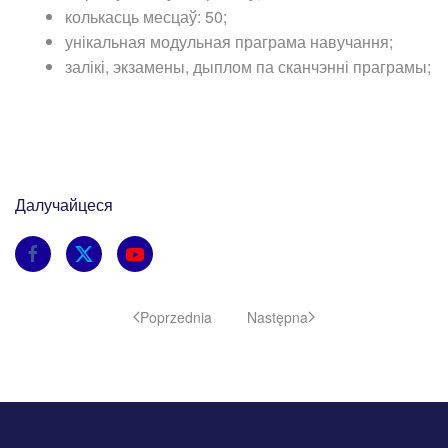
колькасць месцаў: 50;
унікальная модульная праграма навучання;
залікі, экзамены, дыплом па сканчэнні праграмы;
Далучайцеся
Poprzednia
Następna