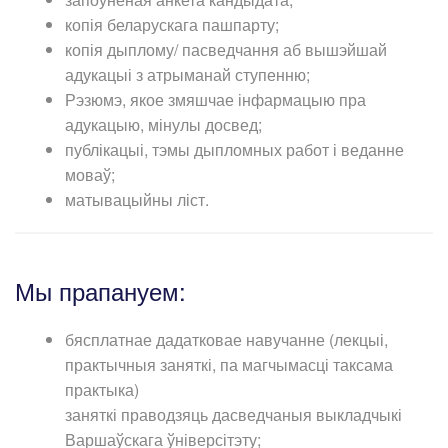
копія беларускага пашпарту;
копія дыплому/ пасведчання аб вышэйшай
адукацыі з атрыманай ступенню;
Рэзюмэ, якое змяшчае інфармацыю пра
адукацыю, мінулы досвед;
публікацыі, тэмы дыпломных работ і веданне
моваў;
матывацыйны ліст.
Мы прапануем:
бясплатнае дадатковае навучанне (лекцыі,
практычныя заняткі, па магчымасці таксама
практыка)
заняткі праводзяць дасведчаныя выкладчыкі
Варшаўскага ўніверсітэту;