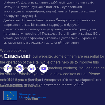
Białoruski". Дзеля выканання сваёй місіі і дасягнення сваіх
мэтаў ВБЎ супрацоўнічае з польскімі, еўрапейскімі і
міжнароднымі партнёрамі, зацікаўленымі ў развіцці вольнай
беларускай адукацыі.
Дзейнасць Вольнага Беларускага Ўніверсітэта скіравана на
фармаванне кваліфікаваных кадраў для будучай
дэмакратычнай беларускай дзяржавы, якое абапіраецца на
патэнцыял універсітэтаў Польшчы, Эстоніі і другіх краінаў ЕС з
улікам досведу рэформаў у краінах Цэнтральнай Еўропы і з
выкарыстаннем сучасных тэхналогіяў навучання
We use cookies
Спасылкі
We use cookies on our website. Some of them are essential for
the operation of the site, while others help us to improve this
site and the user experience (tracking cookies). You can decide
for yourself whether you want to allow cookies or not. Please
note that if you reject them, you may not be able to use all the
© 2025 Вольны Беларускі Ўніверсітэт. Усе правы абароненыя.
Дызайн, кантэнт і аўтарскія правы належаць да
ВБЎ
functionalities of the site.
Ok
Decline