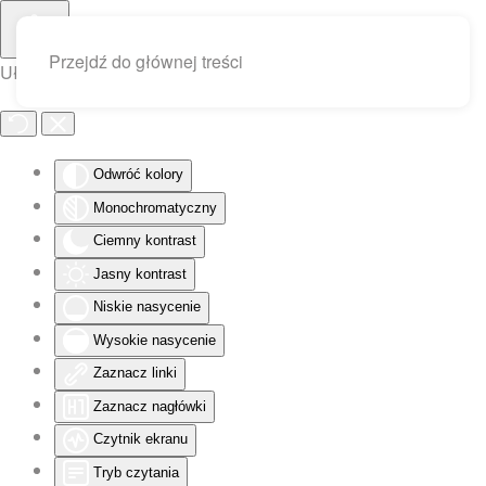
Przejdź do głównej treści
Ułatwienia dostępu
Odwróć kolory
Monochromatyczny
Ciemny kontrast
Jasny kontrast
Niskie nasycenie
Wysokie nasycenie
Zaznacz linki
Zaznacz nagłówki
Czytnik ekranu
Tryb czytania