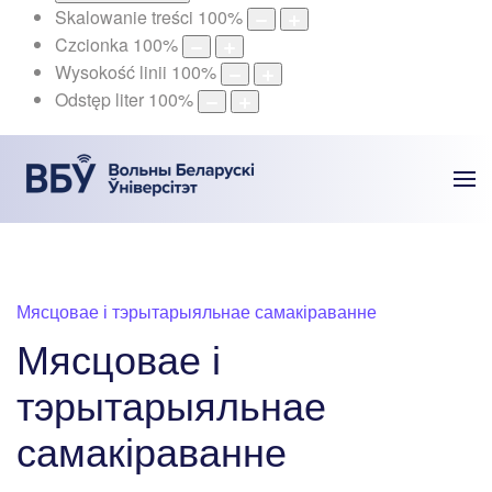
Skalowanie treści
100
%
Czcionka
100
%
Wysokość linii
100
%
Odstęp liter
100
%
Мясцовае і тэрытарыяльнае самакіраванне
Мясцовае і
тэрытарыяльнае
самакіраванне