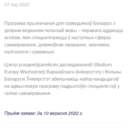
07 maj 2023
Праграма прызначаная для грамадзянаў Беларусі з
добрым веданнем польскай мовы – перавага аддаецца
асобам, якія спецыялізуюцца ў наступных сферах
самакіраванне, дзяржаўнае кіраванне, эканоміка,
паліталогія і сумежныя.
Цэнтр усходнеўрапейскіх даследаванняў (Studium
Europy Wschodniej) Варшаўскага ўніверсітэту і Вольны
Беларускі Ўніверсітэт абвяшчаюць набор кандыдатаў
на адмысловую праграму падрыхтоўкі спецыялістаў у
галіне самакіравання.
Прыём заявак: да 10 верасня 2022 г.