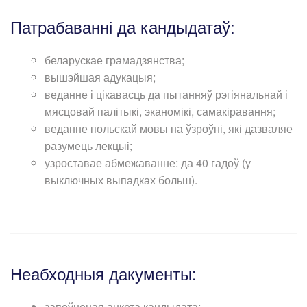
Патрабаванні да кандыдатаў:
беларускае грамадзянства;
вышэйшая адукацыя;
веданне і цікавасць да пытанняў рэгіянальнай і
мясцовай палітыкі, эканомікі, самакіравання;
веданне польскай мовы на ўзроўні, які дазваляе
разумець лекцыі;
узроставае абмежаванне: да 40 гадоў (у
выключных выпадках больш).
Неабходныя дакументы:
запоўненая анкета кандыдата;