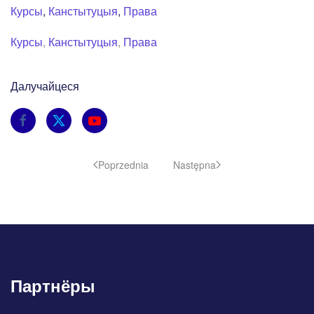
Курсы
,
Канстытуцыя
,
Права
Курсы
,
Канстытуцыя
,
Права
Далучайцеся
Poprzednia
Następna
Партнёры