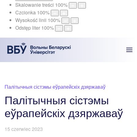
Skalowanie treści
100
%
Czcionka
100
%
Wysokość linii
100
%
Odstęp liter
100
%
Палітычныя сістэмы еўрапейскіх дзяржаваў
Палітычныя сістэмы
еўрапейскіх дзяржаваў
15 czerwiec 2023