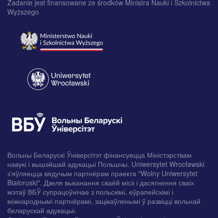
Zadanie jest finansowane ze środków Ministra Nauki i Szkolnictwa
Wyższego
Вольны Беларускі Ўніверсітэт фінансуецца Міністэрствам
навукі і вышэйшай адукацыі Польшчы. Uniwersytet Wrocławski
з'яўляецца вядучым партнёрам праекта "Wolny Uniwersytet
Białoruski". Дзеля выканання сваёй місіі і дасягнення сваіх
мэтаў ВБЎ супрацоўнічае з польскімі, еўрапейскімі і
міжнароднымі партнёрамі, зацікаўленымі ў развіцці вольнай
беларускай адукацыі.