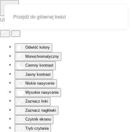
Przejdź do głównej treści
Ułatwienia dostępu
Odwróć kolory
Monochromatyczny
Ciemny kontrast
Jasny kontrast
Niskie nasycenie
Wysokie nasycenie
Zaznacz linki
Zaznacz nagłówki
Czytnik ekranu
Tryb czytania