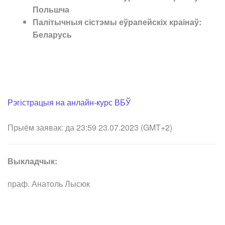
Польшча
Палітычныя сістэмы еўрапейскіх краінаў:
Беларусь
Рэгістрацыя на анлайн-курс ВБЎ
Прыём заявак: да 23:59 23.07.2023 (GMT+2)
Выкладчык:
праф. Анатоль Лысюк