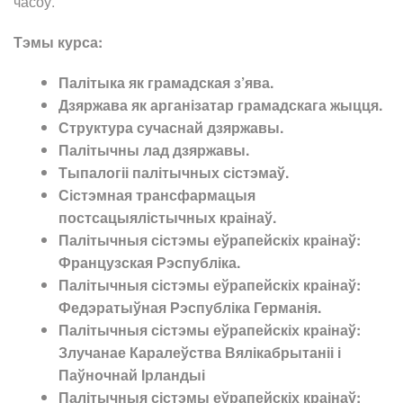
часоў.
Тэмы курса:
Палітыка як грамадская з’ява.
Дзяржава як арганізатар грамадскага жыцця.
Структура сучаснай дзяржавы.
Палітычны лад дзяржавы.
Тыпалогіі палітычных сістэмаў.
Сістэмная трансфармацыя
постсацыялістычных краінаў.
Палітычныя сістэмы еўрапейскіх краінаў:
Французская Рэспубліка.
Палітычныя сістэмы еўрапейскіх краінаў:
Федэратыўная Рэспубліка Германія.
Палітычныя сістэмы еўрапейскіх краінаў:
Злучанае Каралеўства Вялікабрытаніі і
Паўночнай Ірландыі
Палітычныя сістэмы еўрапейскіх краінаў: