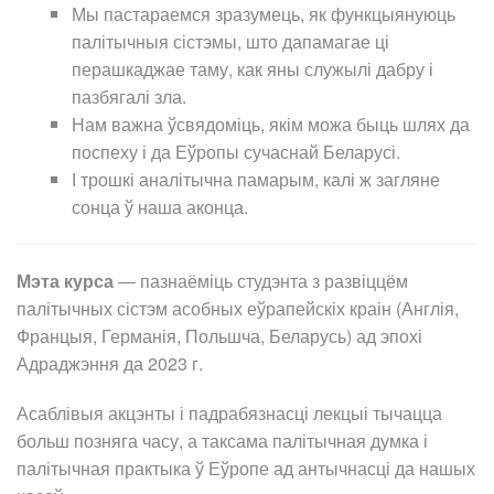
Мы пастараемся зразумець, як функцыянуюць
палітычныя сістэмы, што дапамагае ці
перашкаджае таму, как яны служылі дабру і
пазбягалі зла.
Нам важна ўсвядоміць, якім можа быць шлях да
поспеху і да Еўропы сучаснай Беларусі.
І трошкі аналітычна памарым, калі ж загляне
сонца ў наша аконца.
Мэта курса
— пазнаёміць студэнта з развіццём
палітычных сістэм асобных еўрапейскіх краін (Англія,
Францыя, Германія, Польшча, Беларусь) ад эпохі
Адраджэння да 2023 г.
Асаблівыя акцэнты і падрабязнасці лекцыі тычацца
больш позняга часу, а таксама палітычная думка і
палітычная практыка ў Еўропе ад антычнасці да нашых