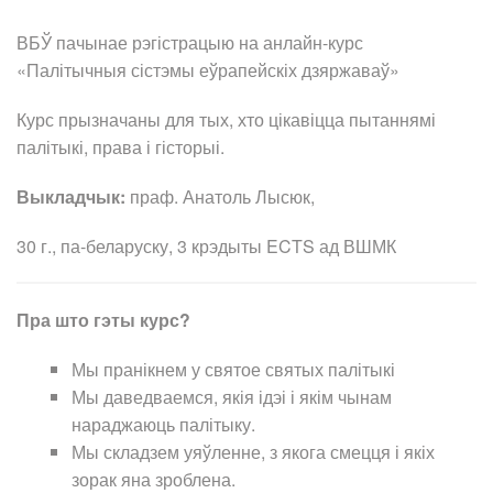
ВБЎ пачынае рэгістрацыю на анлайн-курс
«Палітычныя сістэмы еўрапейскіх дзяржаваў»
Курс прызначаны для тых, хто цікавіцца пытаннямі
палітыкі, права і гісторыі.
Выкладчык:
праф. Анатоль Лысюк,
30 г., па-беларуску, 3 крэдыты ECTS ад ВШМК
Пра што гэты курс?
Мы пранікнем у святое святых палітыкі
Мы даведваемся, якія ідэі і якім чынам
нараджаюць палітыку.
Мы складзем уяўленне, з якога смецця і якіх
зорак яна зроблена.