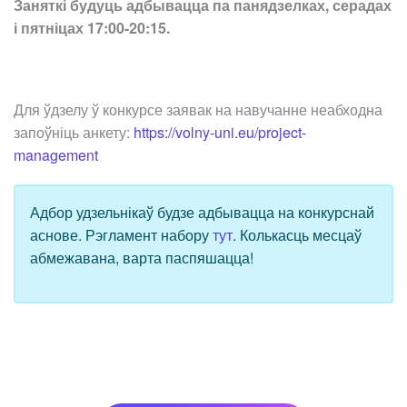
Заняткі будуць адбывацца па панядзелках, серадах
і пятніцах 17:00-20:15.
Для ўдзелу ў конкурсе заявак на навучанне неабходна
запоўніць анкету:
https://volny-uni.eu/project-
management
Адбор удзельнікаў будзе адбывацца на конкурснай
аснове. Рэгламент набору
тут
. Колькасць месцаў
абмежавана, варта паспяшацца!