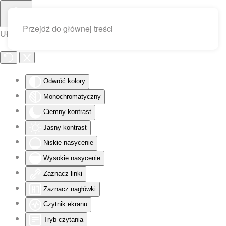
Przejdź do głównej treści
Ułatwienia dostępu
Odwróć kolory
Monochromatyczny
Ciemny kontrast
Jasny kontrast
Niskie nasycenie
Wysokie nasycenie
Zaznacz linki
Zaznacz nagłówki
Czytnik ekranu
Tryb czytania