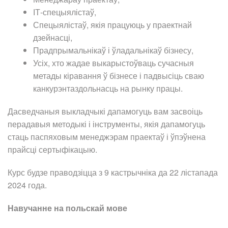
ІТ-спецыялістаў,
Спецыялістаў, якія працуюць у праектнай
дзейнасці,
Прадпрымальнікаў і ўладальнікаў бізнесу,
Усіх, хто жадае выкарыстоўваць сучасныя
метады кіравання ў бізнесе і падвысіць сваю
канкурэнтаздольнасць на рынку працы.
Дасведчаныя выкладчыкі дапамогуць вам засвоіць
перадавыя методыкі і інструменты, якія дапамогуць
стаць паспяховым менеджэрам праектаў і ўпэўнена
прайсці сертыфікацыю.
Курс будзе праводзіцца з 9 кастрычніка да 22 лістапада
2024 года.
Навучанне на польскай мове