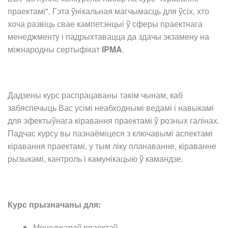
праектамі". Гэта ўнікальная магчымасць для ўсіх, хто
хоча развіць свае кампетэнцыі ў сферы праектнага
менеджменту і падрыхтавацца да здачы экзамену на
міжнародны сертыфікат
IPMA
.
Дадзены курс распрацаваны такім чынам, каб
забяспечыць Вас усімі неабходнымі ведамі і навыкамі
для эфектыўнага кіравання праектамі ў розных галінах.
Падчас курсу вы пазнаёміцеся з ключавымі аспектамі
кіравання праектамі, у тым ліку планаванне, кіраванне
рызыкамі, кантроль і камунікацыю ў камандзе.
Курс прызначаны для:
Менеджараў праектаў,