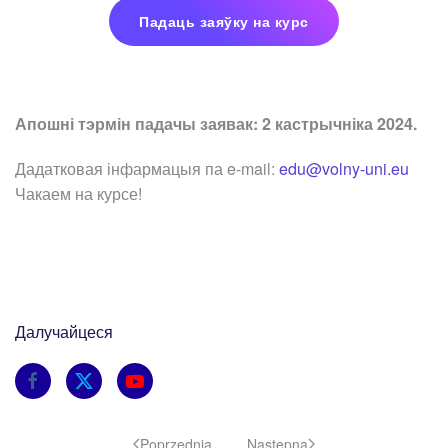
Падаць заяўку на курс
Апошні тэрмін падачы заявак:
2 кастрычніка 2024
.
Дадатковая інфармацыя па e-mail:
edu@volny-uni.eu
Чакаем на курсе!
Далучайцеся
Poprzednia
Następna