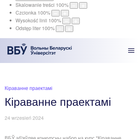
Skalowanie treści
100
%
Czcionka
100
%
Wysokość linii
100
%
Odstęp liter
100
%
Кіраванне праектамі
Кіраванне праектамі
24 wrzesień 2024
ВБЎ аб'яўляе конкурсны набор на курс "Кіраванне