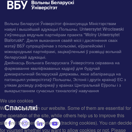
Вольны Беларускі Ўніверсітэт фінансуецца Міністэрствам
навукі і вышэйшай адукацыі Польшчы. Uniwersytet Wrocławski
з'яўляецца вядучым партнёрам праекта "Wolny Uniwersytet
Białoruski". Дзеля выканання сваёй місіі і дасягнення сваіх
мэтаў ВБЎ супрацоўнічае з польскімі, еўрапейскімі і
міжнароднымі партнёрамі, зацікаўленымі ў развіцці вольнай
беларускай адукацыі.
Дзейнасць Вольнага Беларускага Ўніверсітэта скіравана на
фармаванне кваліфікаваных кадраў для будучай
дэмакратычнай беларускай дзяржавы, якое абапіраецца на
патэнцыял універсітэтаў Польшчы, Эстоніі і другіх краінаў ЕС з
улікам досведу рэформаў у краінах Цэнтральнай Еўропы і з
выкарыстаннем сучасных тэхналогіяў навучання
We use cookies
Спасылкі
We use cookies on our website. Some of them are essential for
the operation of the site, while others help us to improve this
site and the user experience (tracking cookies). You can decide
for yourself whether you want to allow cookies or not. Please