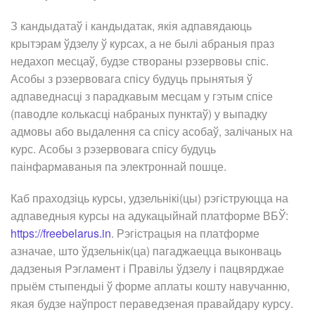
З кандыдатаў і кандыдатак, якія адпавядаюць
крытэрам ўдзелу ў курсах, а не былі абраныя праз
недахоп месцаў, будзе створаны рэзервовы спіс.
Асобы з рэзервовага спісу будуць прынятыя ў
адпаведнасці з парадкавым месцам у гэтым спісе
(паводле колькасці набраных пунктаў) у выпадку
адмовы або выдалення са спісу асобаў, залічаных на
курс. Асобы з рэзервовага спісу будуць
паінфармаваныя па электроннай пошце.
Каб праходзіць курсы, удзельнікі(цы) рэгіструюцца на
адпаведныя курсы на адукацыйнай платформе ВБЎ:
https://freebelarus.in
. Рэгістрацыя на платформе
азначае, што ўдзельнік(ца) пагаджаецца выконваць
дадзеныя Рэгламент і Правілы ўдзелу і пацвярджае
прыём стыпендыі ў форме аплаты кошту навучанню,
якая будзе наўпрост пераведзеная правайдару курсу.