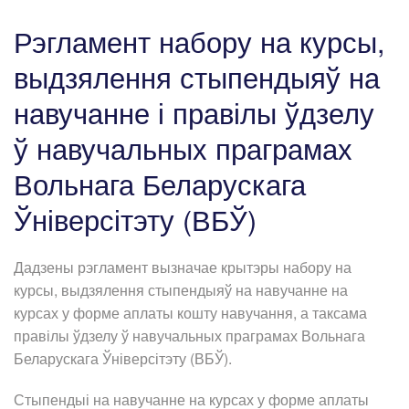
Рэгламент набору на курсы,
выдзялення стыпендыяў на
навучанне і правілы ўдзелу
ў навучальных праграмах
Вольнага Беларускага
Ўніверсітэту (ВБЎ)
Дадзены рэгламент вызначае крытэры набору на
курсы, выдзялення стыпендыяў на навучанне на
курсах у форме аплаты кошту навучання, а таксама
правілы ўдзелу ў навучальных праграмах Вольнага
Беларускага Ўніверсітэту (ВБЎ).
Стыпендыі на навучанне на курсах у форме аплаты