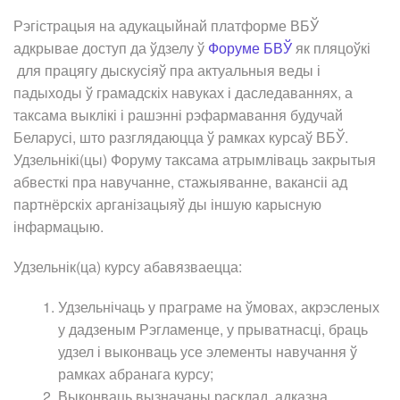
Рэгістрацыя на адукацыйнай платформе ВБЎ
адкрывае доступ да ўдзелу ў
Форуме БВЎ
як пляцоўкі
для працягу дыскусіяў пра актуальныя веды і
падыходы ў грамадскіх навуках і даследаваннях, а
таксама выклікі і рашэнні рэфармавання будучай
Беларусі, што разглядаюцца ў рамках курсаў ВБЎ.
Удзельнікі(цы) Форуму таксама атрымліваць закрытыя
абвесткі пра навучанне, стажыяванне, вакансіі ад
партнёрскіх арганізацыяў ды іншую карысную
інфармацыю.
Удзельнік(ца) курсу абавязваецца:
Удзельнічаць у праграме на ўмовах, акрэсленых
у дадзеным Рэгламенце, у прыватнасці, браць
удзел і выконваць усе элементы навучання ў
рамках абранага курсу;
Выконваць вызначаны расклад, адказна