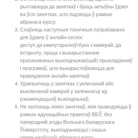
рыхтавацца да заняткаў і браць актыўны ўдзел
ва ўсіх занятках, што ладзяцца ў рамках
абранага курсу;
Спаўняць наступныя тэхнічныя патрабаванні
для ўдзелу ў анлайн-сесіях:
доступ да кампутара/ноўтбука з камерай, да
інтэрнэту, праца з выкарыстаннем
прапанаваных выкладчыкам(цай) прыкладанняў
і праграмаў, што выкарыстоўваюцца для
правядзення анлайн-заняткаў.
Удзельнічаць у занятках з уключанай або
выключанай камерай у залежнасці ад
рэкамендацыяў выкладчыкаў;
Не запісваць ніякіх заняткаў, якія праводзяцца ў
рамках адукацыйных праектаў ВБЎ, без
папярэдняй згоды Вольнага Беларускага
Ўніверсітэту, выкладчыка(цы) і іншых
удзельнікаў(цаў) абранага курсу.