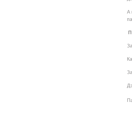
А 
па
П
За
Ка
За
Дэ
Па