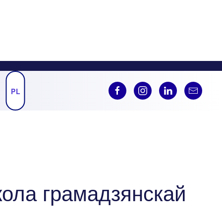
PL
кола грамадзянскай