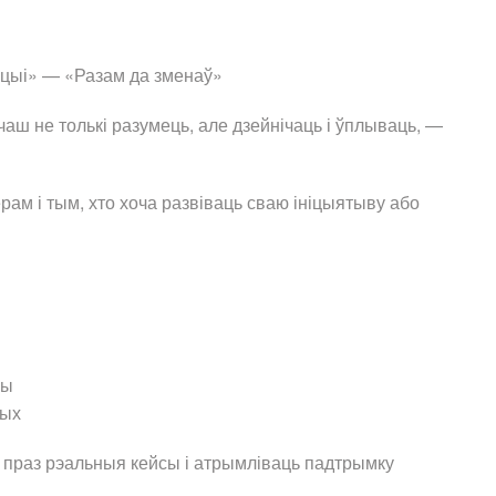
кацыі» — «Разам да зменаў»
чаш не толькі разумець, але дзейнічаць і ўплываць, —
ам і тым, хто хоча развіваць сваю ініцыятыву або
вы
шых
 праз рэальныя кейсы і атрымліваць падтрымку