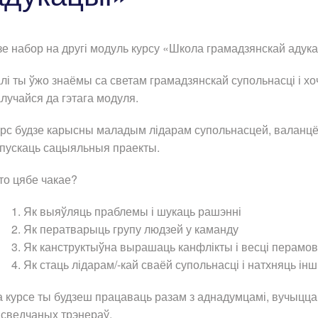
зе набор на другі модуль курсу «Школа грамадзянскай аду
лі ты ўжо знаёмы са светам грамадзянскай супольнасці і хо
лучайся да гэтага модуля.
рс будзе карысны маладым лідарам супольнасцей, валанцёр
пускаць сацыяльныя праекты.
то цябе чакае?
Як выяўляць праблемы і шукаць рашэнні
Як ператварыць групу людзей у каманду
Як канструктыўна вырашаць канфлікты і весці перамо
Як стаць лідарам/-кай сваёй супольнасці і натхняць ін
 курсе ты будзеш працаваць разам з аднадумцамі, вучыцца
сведчаных трэнераў.