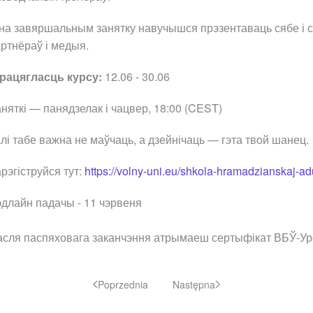
на завяршальным занятку навучышся прэзентаваць сябе і сва
ртнёраў і медыя.
рацягласць курсу:
12.06 - 30.06
няткі — панядзелак і чацвер, 18:00 (CEST)
лі табе важна не маўчаць, а дзейнічаць — гэта твой шанец.
рэгіструйся тут:
https://volny-uni.eu/shkola-hramadzianskaj-a
длайн падачы - 11 чэрвеня
сля паспяховага заканчэння атрымаеш сертыфікат ВБЎ-Уро
Poprzednia
Następna