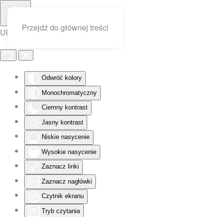
Przejdź do głównej treści
Ułatwienia dostępu
Odwróć kolory
Monochromatyczny
Ciemny kontrast
Jasny kontrast
Niskie nasycenie
Wysokie nasycenie
Zaznacz linki
Zaznacz nagłówki
Czytnik ekranu
Tryb czytania