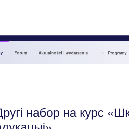
sy
Forum
Aktualności i wydarzenia
Programy
Другі набор на курс «Ш
адукацыі»