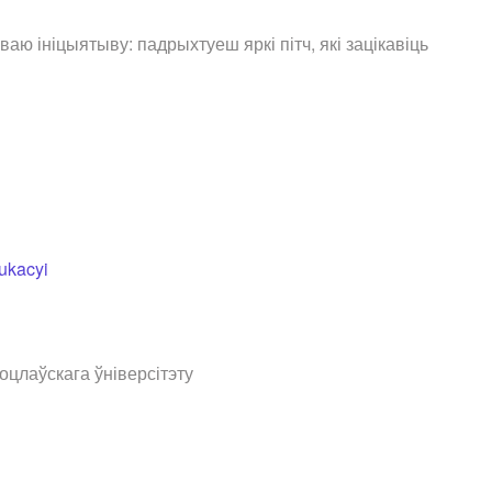
ю ініцыятыву: падрыхтуеш яркі пітч, які зацікавіць
dukacyi
цлаўскага ўніверсітэту