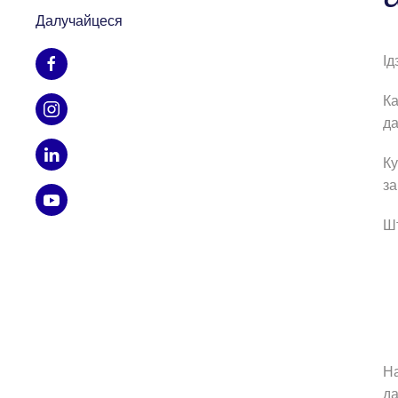
Далучайцеся
Ід
Ка
да
Ку
за
Ш
На
да