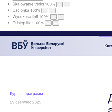
Skalowanie treści
100
%
Czcionka
100
%
Wysokość linii
100
%
Odstęp liter
100
%
Kur
Курсы і праграмы
29 czerwiec 2025