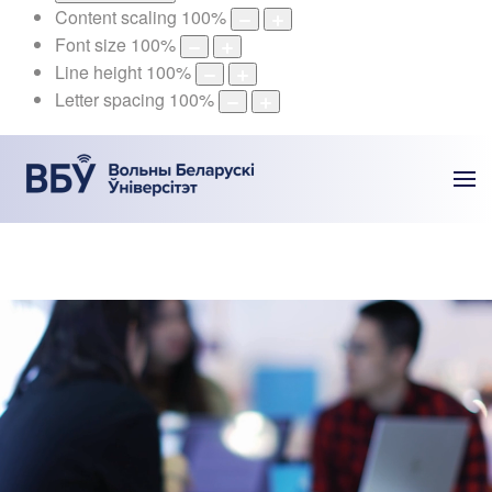
Content scaling
100
%
Font size
100
%
Line height
100
%
Letter spacing
100
%