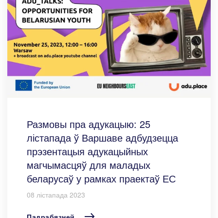
Размовы пра адукацыю: 25
лістапада ў Варшаве адбудзецца
прэзентацыя адукацыйных
магчымасцяў для маладых
беларусаў у рамках праектаў ЕС
08 лістапада 2023
Падрабязней