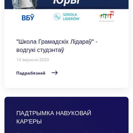
"Школа Грамадскіх Лідараў" -
водгукі студэнтаў
14 верасня 2023
Падрабязней
ПАДТРЫМКА НАВУКОВАЙ
КАР'ЕРЫ