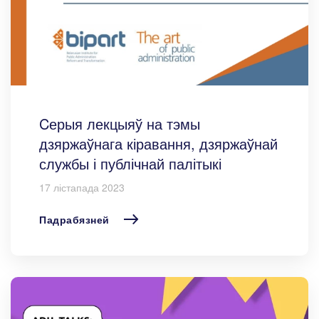
Cерыя лекцыяў на тэмы
дзяржаўнага кіравання, дзяржаўнай
службы і публічнай палітыкі
17 лістапада 2023
Падрабязней