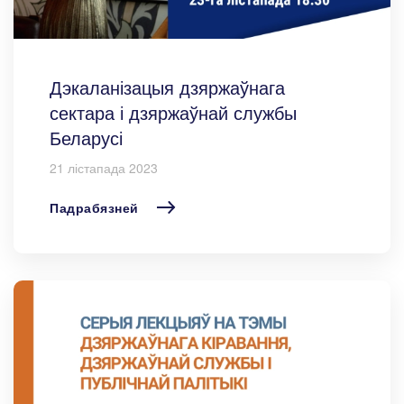
Дэкаланізацыя дзяржаўнага
сектара і дзяржаўнай службы
Беларусі
21 лістапада 2023
Падрабязней