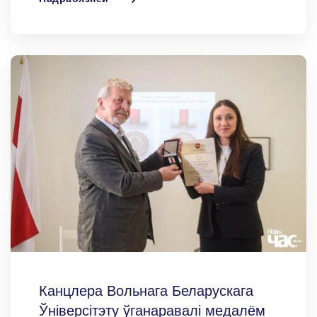
Канцлера Вольнага Беларускага
Ўніверсітэту ўганаравалі медалём