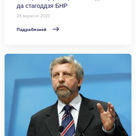
да стагоддзя БНР
28 верасня 2023
Падрабязней