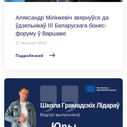
Аляксандр Мілінкевіч звярнуўся да
ўдзельнікаў III Беларускага бізнес-
форуму ў Варшаве
27 верасня 2023
Падрабязней