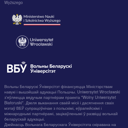
Wyższego
Вольны Беларускі Ўніверсітэт фінансуецца Міністэрствам
навукі і вышэйшай адукацыі Польшчы. Uniwersytet Wrocławski
з'яўляецца вядучым партнёрам праекта "Wolny Uniwersytet
Białoruski". Дзеля выканання сваёй місіі і дасягнення сваіх
мэтаў ВБЎ супрацоўнічае з польскімі, еўрапейскімі і
міжнароднымі партнёрамі, зацікаўленымі ў развіцці вольнай
беларускай адукацыі.
Дзейнасць Вольнага Беларускага Ўніверсітэта скіравана на