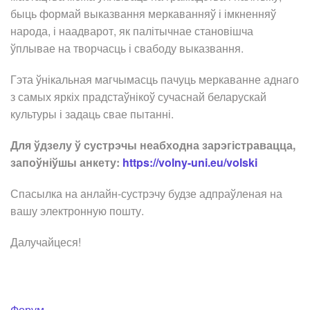
быць формай выказвання меркаванняў і імкненняў
народа, і наадварот, як палітычнае становішча
ўплывае на творчасць і свабоду выказвання.
Гэта ўнікальная магчымасць пачуць меркаванне аднаго
з самых яркіх прадстаўнікоў сучаснай беларускай
культуры і задаць свае пытанні.
Для ўдзелу ў сустрэчы неабходна зарэгістравацца,
запоўніўшы анкету:
https://volny-uni.eu/volski
Спасылка на анлайн-сустрэчу будзе адпраўленая на
вашу электронную пошту.
Далучайцеся!
Форум