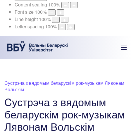
Content scaling
100
%
Font size
100
%
Line height
100
%
Letter spacing
100
%
Cустрэча з вядомым беларускім рок-музыкам Лявонам
Вольскім
Cустрэча з вядомым
беларускім рок-музыкам
Лявонам Вольскім