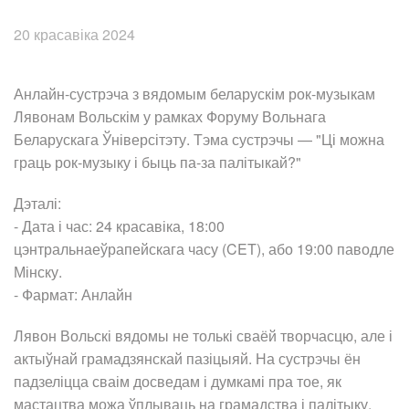
20 красавіка 2024
Анлайн-сустрэча з вядомым беларускім рок-музыкам
Лявонам Вольскім у рамках Форуму Вольнага
Беларускага Ўніверсітэту. Тэма сустрэчы — "Ці можна
граць рок-музыку і быць па-за палітыкай?"
Дэталі:
- Дата і час: 24 красавіка, 18:00
цэнтральнаеўрапейскага часу (CET), або 19:00 паводле
Мінску.
- Фармат: Анлайн
Лявон Вольскі вядомы не толькі сваёй творчасцю, але і
актыўнай грамадзянскай пазіцыяй. На сустрэчы ён
падзеліцца сваім досведам і думкамі пра тое, як
мастацтва можа ўплываць на грамадства і палітыку,