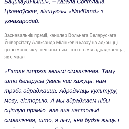
Бацькаўшчыны», – казала Святлана
Ціханоўская, віншуючы «NaviBand» з
узнагародай.
Заснавальнік прэміі, канцлер Вольнага Беларускага
Ўніверсітэту Аляксандр Мілінкевіч казаў на адкрыцці
цырымоніі, як усцешаны тым, што прэмія адраджаецца,
як сімвал.
«Гэтая імпрэза вельмі сімвалічная. Таму
што беларусы ўвесь час кажуць: нам
трэба адраджацца. Адраджаць культуру,
мову, гісторыю. А мы адраджаем нібы
сціплую прэмію, але яна настолькі
сімвалічная, што, я лічу, яна будзе жыць і