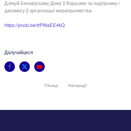
Дзякуй Беларускаму Дому ў Варшаве за падтрымку і
дапамогу ў арганізацыі мерапрыемства.
https://youtu.be/trPlNsEE4kQ
Далучайцеся
Назад
Наперад