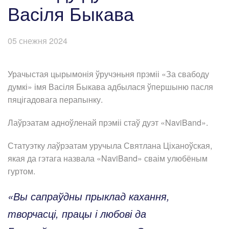
Васіля Быкава
05 снежня 2024
Урачыстая цырымонія ўручэньня прэміі «За свабоду
думкі» імя Васіля Быкава адбылася ўпершыню пасля
пяцігадовага перапынку.
Лаўрэатам адноўленай прэміі стаў дуэт «NaviBand».
Статуэтку лаўрэатам уручыла Святлана Ціханоўская,
якая да гэтага назвала «NaviBand» сваім улюбёным
гуртом.
«Вы сапраўдны прыклад кахання,
творчасці, працы і любові да