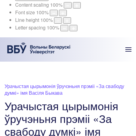
Content scaling
100
%
Font size
100
%
Line height
100
%
Letter spacing
100
%
Урачыстая цырымонія ўручэньня прэміі «За свабоду
думкі» імя Васіля Быкава
Урачыстая цырымонія
ўручэньня прэміі «За
свабоду думкі» імя