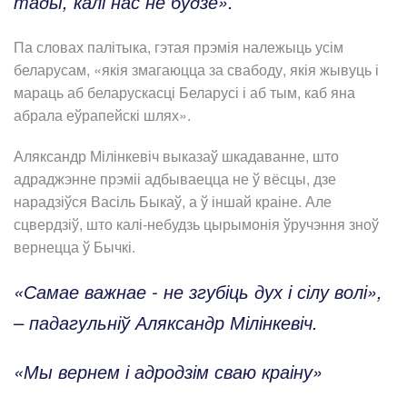
тады, калі нас не будзе».
Па словах палітыка, гэтая прэмія належыць усім
беларусам, «якія змагаюцца за свабоду, якія жывуць і
мараць аб беларускасці Беларусі і аб тым, каб яна
абрала еўрапейскі шлях».
Аляксандр Мілінкевіч выказаў шкадаванне, што
адраджэнне прэміі адбываецца не ў вёсцы, дзе
нарадзіўся Васіль Быкаў, а ў іншай краіне. Але
сцвердзіў, што калі-небудзь цырымонія ўручэння зноў
вернецца ў Бычкі.
«Самае важнае - не згубіць дух і сілу волі»,
– падагульніў Аляксандр Мілінкевіч.
«Мы вернем і адродзім сваю краіну»