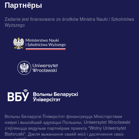
Партнёры
Zadanie jest finansowane ze środków Ministra Nauki i Szkolnictwa
Wyższego
Вольны Беларускі Ўніверсітэт фінансуецца Міністэрствам
навукі і вышэйшай адукацыі Польшчы. Uniwersytet Wrocławski
з'яўляецца вядучым партнёрам праекта "Wolny Uniwersytet
Białoruski". Дзеля выканання сваёй місіі і дасягнення сваіх