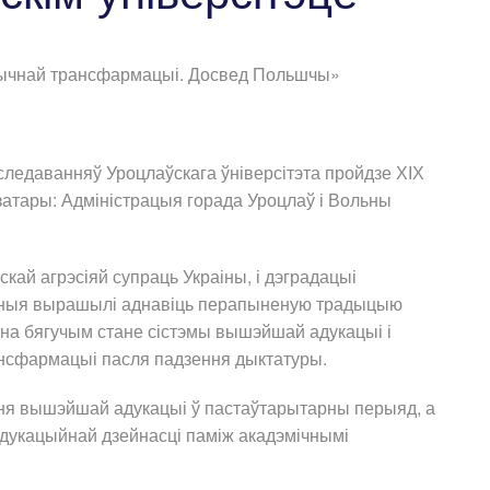
атычнай трансфармацыі. Досвед Польшчы»
следаванняў Уроцлаўскага ўніверсітэта пройдзе ХІХ
атары: Адміністрацыя горада Уроцлаў і Вольны
скай агрэсіяй супраць Украіны, і дэградацыі
учоныя вырашылі аднавіць перапыненую традыцыю
на бягучым стане сістэмы вышэйшай адукацыі і
рансфармацыі пасля падзення дыктатуры.
ня вышэйшай адукацыі ў пастаўтарытарны перыяд, а
дукацыйнай дзейнасці паміж акадэмічнымі