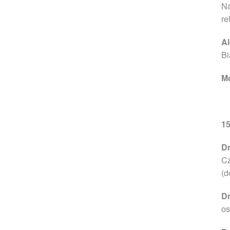
Na
re
A
Bi
Mo
15
Dr
Cz
(d
Dr
os