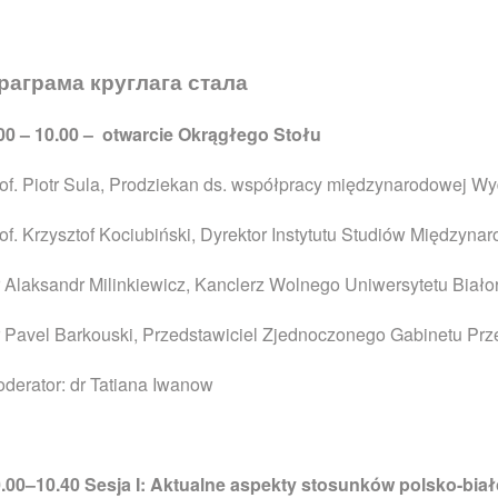
раграма круглага стала
00 – 10.00 – otwarcie Okrągłego Stołu
of. Piotr Sula, Prodziekan ds. współpracy międzynarodowej W
of. Krzysztof Kociubiński, Dyrektor Instytutu Studiów Międzyn
 Alaksandr Milinkiewicz, Kanclerz Wolnego Uniwersytetu Biało
 Pavel Barkouski, Przedstawiciel Zjednoczonego Gabinetu Prz
derator: dr Tatiana Iwanow
0.00–10.40
Sesja I: Aktualne aspekty stosunków polsko-bia