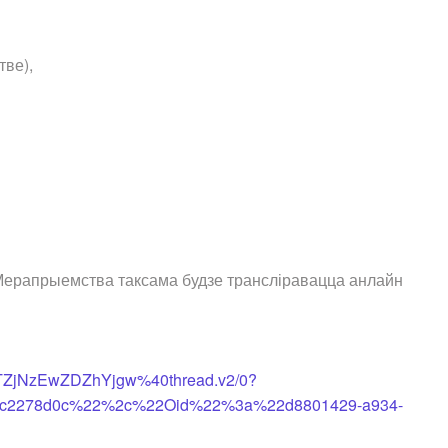
тве),
ерапрыемства таксама будзе трансліравацца анлайн
ZjNzEwZDZhYjgw%40thread.v2/0?
f5ac2278d0c%22%2c%22Oid%22%3a%22d8801429-a934-