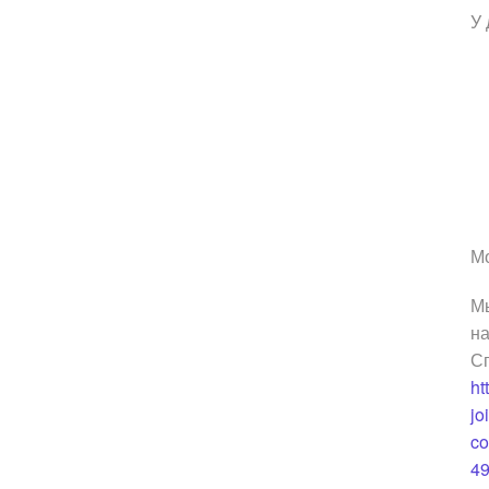
У 
Мо
М
н
С
ht
j
c
4