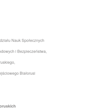
ydziału Nauk Społecznych
arodowych i Bezpieczeństwa,
ruskiego,
ejściowego Białorusi
łoruskich