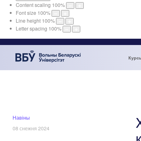
Content scaling
100
%
Font size
100
%
Line height
100
%
Letter spacing
100
%
Курс
Навіны
08 снежня 2024