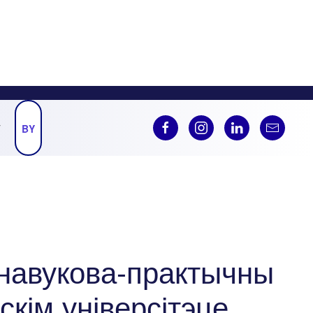
Ў
BY
 навукова-практычны
скім універсітэце