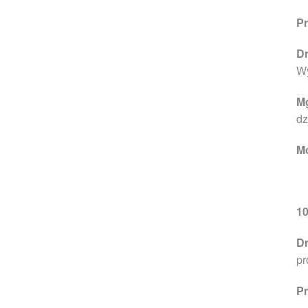
Pr
Dr
Wy
Mg
dz
M
1
Dr
pr
Pr