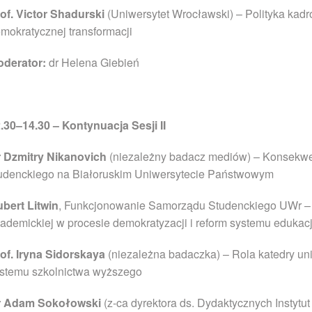
of. Victor Shadurski
(Uniwersytet Wrocławski) – Polityka kad
mokratycznej transformacji
oderator:
dr Helena Giebień
.30–14.30 – Kontynuacja Sesji II
 Dzmitry Nikanovich
(niezależny badacz mediów) – Konsekwen
udenckiego na Białoruskim Uniwersytecie Państwowym
bert Litwin
, Funkcjonowanie Samorządu Studenckiego UWr – C
ademickiej w procesie demokratyzacji i reform systemu edukacj
of. Iryna Sidorskaya
(niezależna badaczka) – Rola katedry uni
stemu szkolnictwa wyższego
r Adam Sokołowski
(z-ca dyrektora ds. Dydaktycznych Instyt