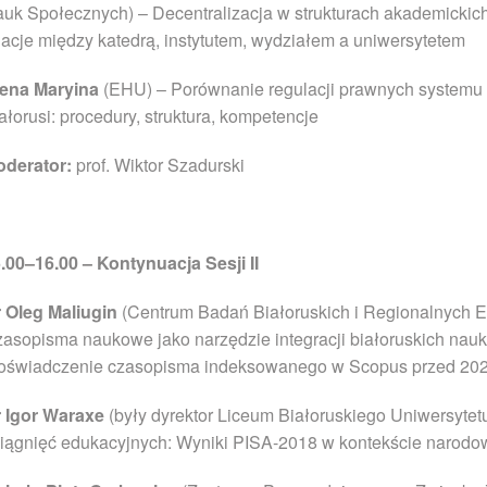
uk Społecznych) – Decentralizacja w strukturach akademicki
lacje między katedrą, instytutem, wydziałem a uniwersytetem
lena Maryina
(EHU) – Porównanie regulacji prawnych systemu 
ałorusi: procedury, struktura, kompetencje
derator:
prof. Wiktor Szadurski
.00–16.00 – Kontynuacja Sesji II
 Oleg Maliugin
(Centrum Badań Białoruskich i Regionalnych E
asopisma naukowe jako narzędzie integracji białoruskich n
oświadczenie czasopisma indeksowanego w Scopus przed 2022
 Igor Waraxe
(były dyrektor Liceum Białoruskiego Uniwersytet
iągnięć edukacyjnych: Wyniki PISA-2018 w kontekście narod