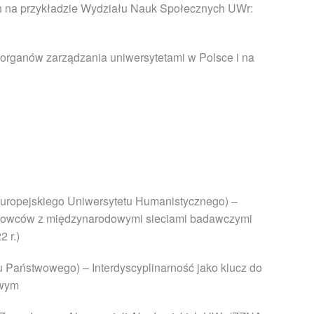
ch na przykładzie Wydziału Nauk Społecznych UWr:
organów zarządzania uniwersytetami w Polsce i na
uropejskiego Uniwersytetu Humanistycznego) –
aukowców z międzynarodowymi sieciami badawczymi
 r.)
u Państwowego) – Interdyscyplinarność jako klucz do
owym