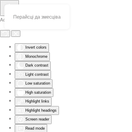
Перайсці да змесціва
Accessibility Tools
Invert colors
Monochrome
Dark contrast
Light contrast
Low saturation
High saturation
Highlight links
Highlight headings
Screen reader
Read mode