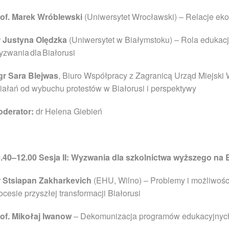
of. Marek Wróblewski
(Uniwersytet Wrocławski) – Relacje eko
 Justyna Olędzka
(Uniwersytet w Białymstoku) – Rola edukacj
zwania dla Białorusi
r Sara Blejwas
, Biuro Współpracy z Zagranicą Urząd Miejsk
iałań od wybuchu protestów w Białorusi i perspektywy
oderator:
dr Helena Giebień
0.40–12.00
Sesja II: Wyzwania dla szkolnictwa wyższego na 
 Stsiapan Zakharkevich
(EHU, Wilno) – Problemy i możliwości 
ocesie przyszłej transformacji Białorusi
of. Mikołaj Iwanow
– Dekomunizacja programów edukacyjnych 