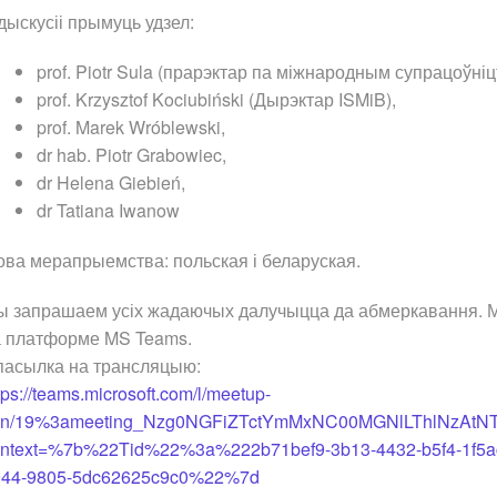
дыскусіі прымуць удзел:
prof. Piotr Sula (прарэктар па міжнародным супрацоўніц
prof. Krzysztof Kociubiński (Дырэктар ISMiB),
prof. Marek Wróblewski,
dr hab. Piotr Grabowiec,
dr Helena Giebień,
dr Tatiana Iwanow
ва мерапрыемства: польская і беларуская.
ы запрашаем усіх жадаючых далучыцца да абмеркавання. М
а платформе MS Teams.
пасылка на трансляцыю:
tps://teams.microsoft.com/l/meetup-
oin/19%3ameeting_Nzg0NGFiZTctYmMxNC00MGNlLThlNzAtNT
ontext=%7b%22Tid%22%3a%222b71bef9-3b13-4432-b5f4-1
944-9805-5dc62625c9c0%22%7d