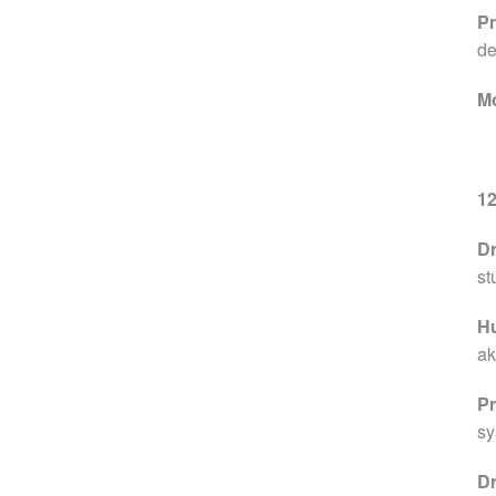
Pr
de
M
12
Dr
st
Hu
ak
Pr
sy
D