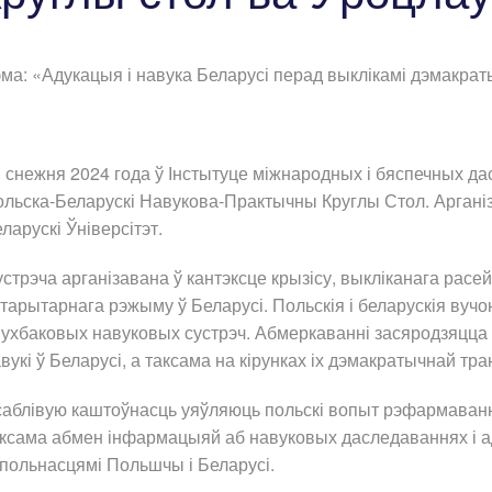
ма: «Адукацыя і навука Беларусі перад выклікамі дэмакр
 снежня 2024 года ў Інстытуце міжнародных і бяспечных да
льска-Беларускі Навукова-Практычны Круглы Стол. Арганіз
ларускі Ўніверсітэт.
стрэча арганізавана ў кантэксце крызісу, выкліканага расей
тарытарнага рэжыму ў Беларусі. Польскія і беларускія в
ухбаковых навуковых сустрэч. Абмеркаванні засяродзяцца 
вукі ў Беларусі, а таксама на кірунках іх дэмакратычнай т
аблівую каштоўнасць уяўляюць польскі вопыт рэфармаван
ксама абмен інфармацыяй аб навуковых даследаваннях і а
польнасцямі Польшчы і Беларусі.