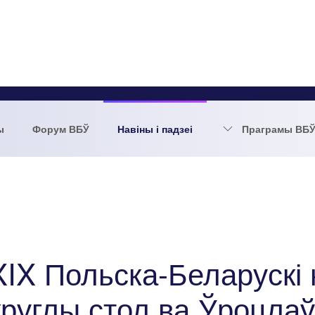
ы
Форум ВБЎ
Навіны і падзеі
Праграмы ВБ
XIX Польска-Беларускі
круглы стол ва Ўроцлаў