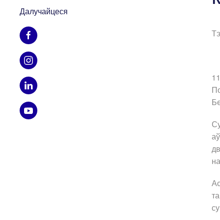
Далучайцеся
Тэ
11
По
Бе
Су
аў
дв
на
Ас
та
су