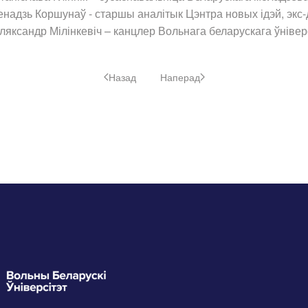
енадзь Коршунаў - старшы аналітык Цэнтра новых ідэй, экс-
ляксандр Мілінкевіч – канцлер Вольнага беларускага ўніверс
Назад
Наперад