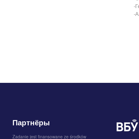
-Г
-А
Партнёры
Zadanie jest finansowane ze środków