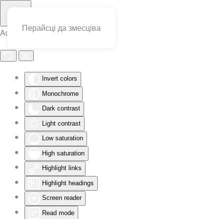
Перайсці да змесціва
Accessibility Tools
Invert colors
Monochrome
Dark contrast
Light contrast
Low saturation
High saturation
Highlight links
Highlight headings
Screen reader
Read mode