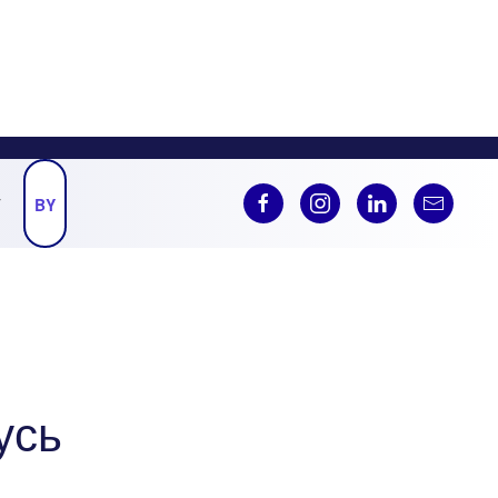
Ў
BY
усь