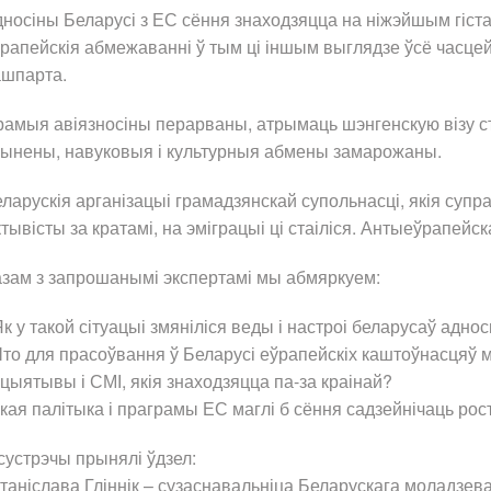
носіны Беларусі з ЕС сёння знаходзяцца на ніжэйшым гіста
рапейскія абмежаванні ў тым ці іншым выглядзе ўсё часце
ашпарта.
амыя авіязносіны перарваны, атрымаць шэнгенскую візу 
пынены, навуковыя і культурныя абмены замарожаны.
ларускія арганізацыі грамадзянскай супольнасці, якія супра
тывісты за кратамі, на эміграцыі ці стаіліся. Антыеўрапе
зам з запрошанымі экспертамі мы абмяркуем:
Як у такой сітуацыі змяніліся веды і настроі беларусаў адн
то для прасоўвання ў Беларусі еўрапейскіх каштоўнасцяў м
іцыятывы і СМІ, якія знаходзяцца па-за краінай?
кая палітыка і праграмы ЕС маглі б сёння садзейнічаць ро
сустрэчы прынялі ўдзел:
таніслава Гліннік – сузаснавальніца Беларускага моладзе