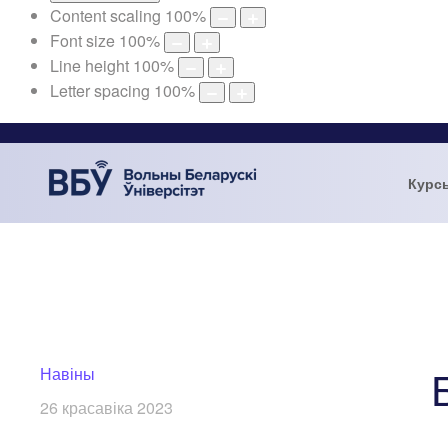
Content scaling
100
%
Font size
100
%
Line height
100
%
Letter spacing
100
%
Курс
Навіны
26 красавіка 2023