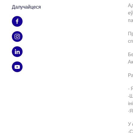
Ад
Далучайцеся
еў
п
Пр
с
Бе
Ак
Ра
- 
-Ш
ін
-Я
У 
-С