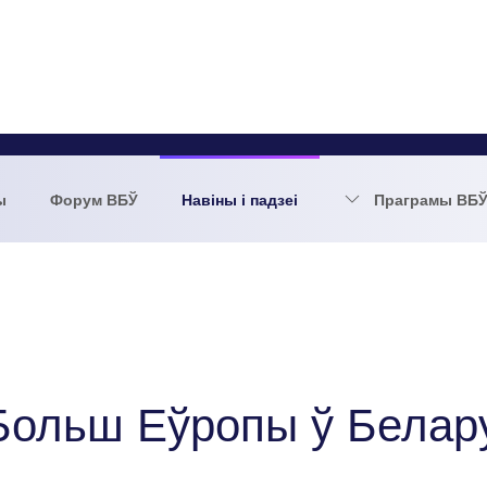
ы
Форум ВБЎ
Навіны і падзеі
Праграмы ВБ
Больш Еўропы ў Белар