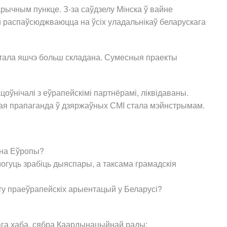
рычным пункце. З-за саўдзелу Мінска ў вайне
й распаўсюджваюцца на ўсіх уладальнікаў беларускага
стала яшчэ больш складана. Сумесныя праекты
цоўнічалі з еўрапейскімі партнёрамі, ліквідаваны.
йская прапаганда ў дзяржаўных СМІ стала мэйнстрымам.
осна Еўропы?
огуць зрабіць дыяспары, а таксама грамадскія
сту праеўрапейскіх арыентацый у Беларусі?
вага хаба, сябра Каардынацыйнай рады;