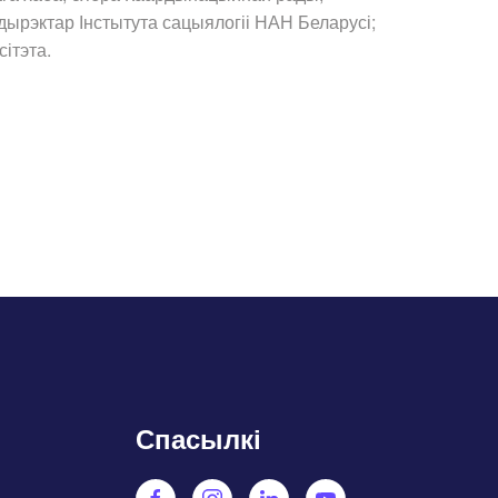
дырэктар Інстытута сацыялогіі НАН Беларусі;
ітэта.
Спасылкі