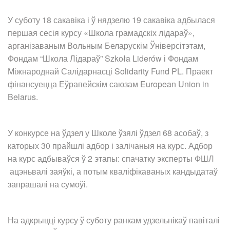
У суботу 18 сакавіка і ў нядзелю 19 сакавіка адбылася
першая сесія курсу «‎Школа грамадскіх лідараў»,
арганізаваным Вольным Беларускім Ўніверсітэтам,
Фондам “Школа Лідараў” Szkoła Liderów і Фондам
Міжнароднай Салідарнасці Solidarity Fund PL. Праект
фінансуецца Еўрапейскім саюзам European Union in
Belarus.
У конкурсе на ўдзел у Школе ўзялі ўдзел 68 асобаў, з
каторых 30 прайшлі адбор і залічаныя на курс. Адбор
на курс адбываўся ў 2 этапы: спачатку эксперты ФШЛ
ацэньвалі заяўкі, а потым кваліфікаваных кандыдатаў
запрашалі на сумоўі.
На адкрыцці курсу ў суботу ранкам удзельнікаў павіталі