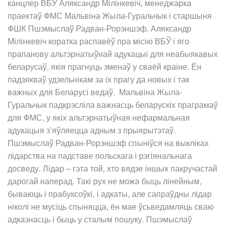
канцлер ВБЎ Аляксандр Мілінкевіч, менеджарка
праектаў ФМС Мальвіна Жыла-Гуральчык і старшыня
ФШК Пшэмыслаў Радван-Рорэншэф. Аляксандр
Мілінкевіч коратка распавёў пра місію ВБЎ і яго
прапанову альтэрнатыўнай адукацыі для неабыякавых
беларусаў, якія прагнуць зменаў у сваёй краіне. Ён
падзякваў удзельнікам за іх прагу да новых і так
важных для Беларусі ведаў. Мальвіна Жыла-
Гуральчык падкрэсліла важнасць беларускіх праграмаў
для ФМС, у якіх альтэрнатыўная нефармальная
адукацыя з’яўляецца адным з прыярытэтаў.
Пшэмыслаў Радван-Рорэншэф спыніўся на выкліках
лідарства на падставе польскага і рэгіянальнага
досведу. Лідар – гэта той, хто вядзе іншых пакручастай
дарогай наперад. Такі рух не можа быць лінейным,
бываюць і прабуксоўкі, і адкаты, але сапраўдны лідар
ніколі не мусіць спыняцца, ён мае ўсьведамляць сваю
адказнасць і быць у сталым пошуку. Пшэмыслаў