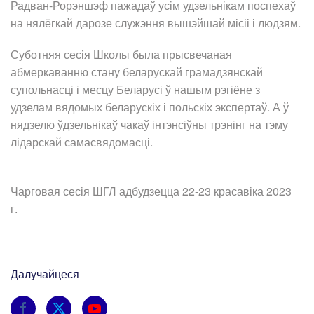
Радван-Рорэншэф пажадаў усім удзельнікам поспехаў
на нялёгкай дарозе служэння вышэйшай місіі і людзям.
Суботняя сесія Школы была прысвечаная
абмеркаванню стану беларускай грамадзянскай
супольнасці і месцу Беларусі ў нашым рэгіёне з
удзелам вядомых беларускіх і польскіх экспертаў. А ў
нядзелю ўдзельнікаў чакаў інтэнсіўны трэнінг на тэму
лідарскай самасвядомасці.
Чарговая сесія ШГЛ адбудзецца 22-23 красавіка 2023
г.
Далучайцеся