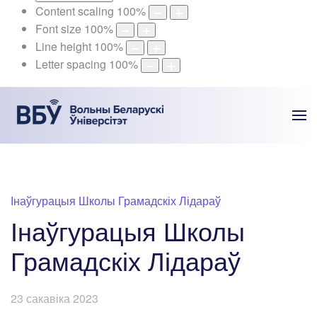
Content scaling
100
%
Font size
100
%
Line height
100
%
Letter spacing
100
%
Інаўгурацыя Школы Грамадскіх Лідараў
Інаўгурацыя Школы
Грамадскіх Лідараў
23 сакавіка 2023