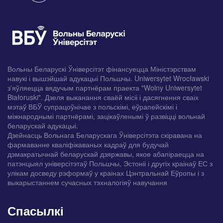
Вольны Беларускі Ўніверсітэт фінансуецца Міністэрствам
навукі і вышэйшай адукацыі Польшчы. Uniwersytet Wrocławski
з'яўляецца вядучым партнёрам праекта "Wolny Uniwersytet
Białoruski". Дзеля выканання сваёй місіі і дасягнення сваіх
мэтаў ВБЎ супрацоўнічае з польскімі, еўрапейскімі і
міжнароднымі партнёрамі, зацікаўленымі ў развіцці вольнай
беларускай адукацыі.
Дзейнасць Вольнага Беларускага Ўніверсітэта скіравана на
фармаванне кваліфікаваных кадраў для будучай
дэмакратычнай беларускай дзяржавы, якое абапіраецца на
патэнцыял універсітэтаў Польшчы, Эстоніі і другіх краінаў ЕС з
улікам досведу рэформаў у краінах Цэнтральнай Еўропы і з
выкарыстаннем сучасных тэхналогіяў навучання
Спасылкі