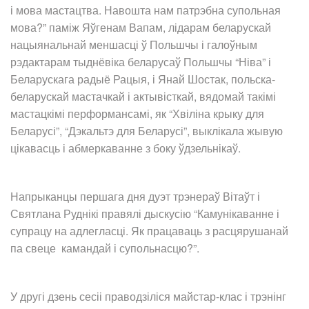
і мова мастацтва. Навошта нам патрэбна супольная
мова?” паміж Яўгенам Вапам, лідарам беларускай
нацыянальнай меншасці ў Польшчы і галоўным
рэдактарам тыднёвіка беларусаў Польшчы “Ніва” і
Беларускага радыё Рацыя, і Янай Шостак, польска-
беларускай мастачкай і актывісткай, вядомай такімі
мастацкімі перформансамі, як “Хвіліна крыку для
Беларусі”, “Дэкальтэ для Беларусі”, выклікала жывую
цікавасць і абмеркаванне з боку ўдзельнікаў.
Напрыканцы першага дня дуэт трэнераў Вітаўт і
Святлана Руднікі правялі дыскусію “Камунікаванне і
супрацу на адлегласці. Як працаваць з расцярушанай
па свеце камандай і супольнасцю?”.
У другі дзень сесіі праводзіліся майстар-клас і трэнінг