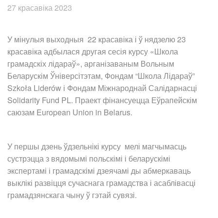
27 красавіка 2023
У мінулыя выходныя 22 красавіка і ў нядзелю 23
красавіка адбылася другая сесія курсу «‎Школа
грамадскіх лідараў», арганізаваным Вольным
Беларускім Ўніверсітэтам, Фондам “Школа Лідараў”
Szkoła Liderów і Фондам Міжнароднай Салідарнасці
Solidarity Fund PL. Праект фінансуецца Еўрапейскім
саюзам European Union in Belarus.
У першы дзень ўдзельнікі курсу мелі магчымасць
сустрэцца з вядомымі польскімі і беларускімі
экспертамі і грамадскімі дзеячамі ды абмеркаваць
выклікі развіцця сучаснага грамадства і асаблівасці
грамадзянскага чыну ў гэтай сувязі.