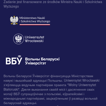
Zadanie jest finansowane ze środków Ministra Nauki i Szkolnictwa
Wyższego
Вольны Беларускі Ўніверсітэт фінансуецца Міністэрствам
навукі і вышэйшай адукацыі Польшчы. Uniwersytet Wrocławski
з'яўляецца вядучым партнёрам праекта "Wolny Uniwersytet
Białoruski". Дзеля выканання сваёй місіі і дасягнення сваіх
мэтаў ВБЎ супрацоўнічае з польскімі, еўрапейскімі і
міжнароднымі партнёрамі, зацікаўленымі ў развіцці вольнай
беларускай адукацыі.