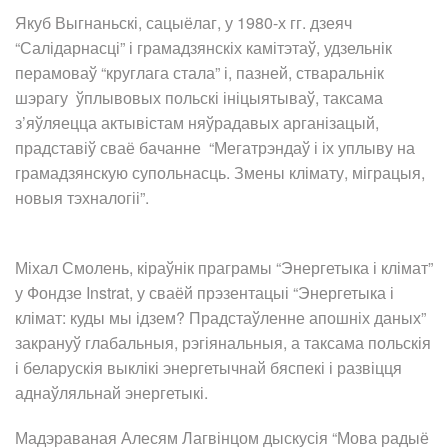
Якуб Выгнаньскі, сацыёлаг, у 1980-х гг. дзеяч
“Салідарнасці” і грамадзянскіх камітэтаў, удзельнік
перамоваў “круглага стала” і, пазней, стваральнік
шэрагу ўплывовых польскі ініцыятываў, таксама
з’яўляецца актывістам няўрадавых арганізацый,
прадставіў сваё бачанне “Мегатрэндаў і іх уплыву на
грамадзянскую супольнасць. Змены клімату, міграцыя,
новыя тэхналогіі”.
Міхал Смолень, кіраўнік праграмы “Энергетыка і клімат”
у Фондзе Instrat, у сваёй прэзентацыі “Энергетыка і
клімат: куды мы ідзем? Прадстаўленне апошніх даных”
закрануў глабальныя, рэгіянальныя, а таксама польскія
і беларускія выклікі энергетычнай бяспекі і развіцця
аднаўляльнай энергетыкі.
Мадэраваная Алесям Лагвінцом дыскусія “Мова радыё