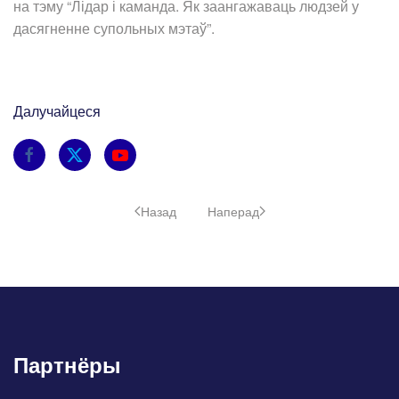
на тэму “Лідар і каманда. Як заангажаваць людзей у
дасягненне супольных мэтаў”.
Далучайцеся
Назад
Наперад
Партнёры