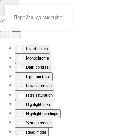
Перайсці да змесціва
Accessibility Tools
Invert colors
Monochrome
Dark contrast
Light contrast
Low saturation
High saturation
Highlight links
Highlight headings
Screen reader
Read mode