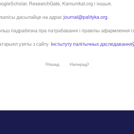
ogleScholar, ResearchGate, Kamunikat.org і іншыя.
укапісы дасылайце на адрас
journal@palityka.org
.
льш падрабязна пра патрабаванні і правілы афармлення гляд
атэрыял узяты з сайту
Інстытуту палітычных даследавання
Назад
Наперад