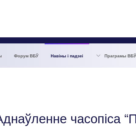
ы
Форум ВБЎ
Навіны і падзеі
Праграмы ВБ
Аднаўленне часопіса “