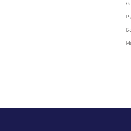
Go
Р
Бо
М