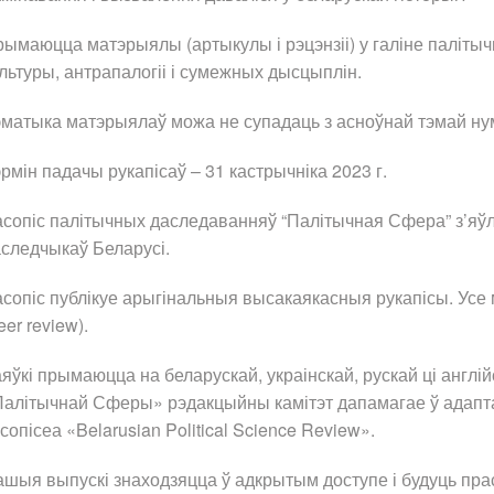
ымаюцца матэрыялы (артыкулы і рэцэнзіі) у галіне палітычн
льтуры, антрапалогіі і сумежных дысцыплін.
матыка матэрыялаў можа не супадаць з асноўнай тэмай ну
рмін падачы рукапісаў – 31 кастрычніка 2023 г.
сопіс палітычных даследаванняў “Палітычная Сфера” з’яў
следчыкаў Беларусі.
сопіс публікуе арыгінальныя высакаякасныя рукапісы. Ус
eer review).
яўкі прымаюцца на беларускай, украінскай, рускай ці анг
алітычнай Сферы» рэдакцыйны камітэт дапамагае ў адапт
сопісеа «Belarusian Political Science Review».
шыя выпускі знаходзяцца ў адкрытым доступе і будуць пра