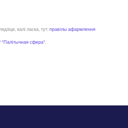
зіце, калі ласка, тут:
правілы афармлення
ў "Палітычная сфера"
.