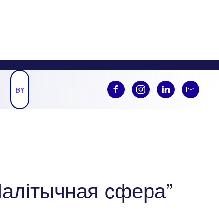
Ў
BY
Палітычная cфера”