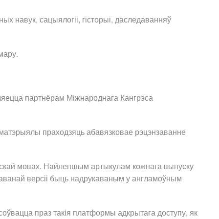
ых навук, сацыялогіі, гісторыі, даследаванняў
мару.
ляецца партнёрам Міжнароднага Кангрэса
е матэрыялы праходзяць абавязковае рэцэнзаванне
лійскай мовах. Найлепшым артыкулам кожнага выпуску
аванай версіі быць надрукаваным у англамоўным
соўвацца праз такія платформы адкрытага доступу, як