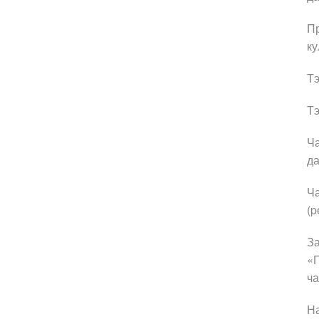
Пр
ку
Тэ
Тэ
Ча
да
Ча
(p
За
«П
ча
На