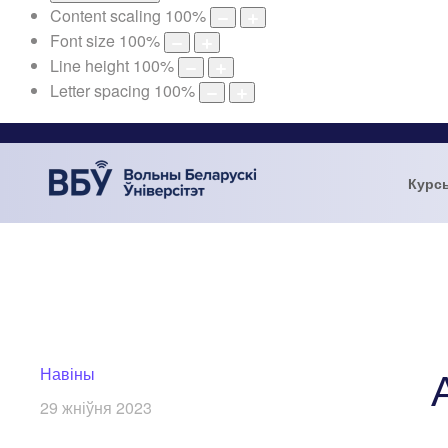
Content scaling
100
%
Font size
100
%
Line height
100
%
Letter spacing
100
%
Курс
Навіны
29 жніўня 2023