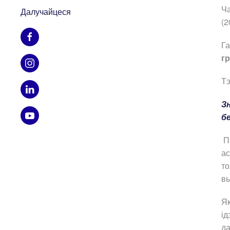
Ча
Далучайцеся
(2
Га
г
Т
З
б
П
ас
то
вы
Як
ід
да