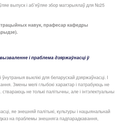
ўляе выпуск і аб’яўляе збор матэрыялаў для №25
ністрацыйных навук, прафесар кафедры
арыдзе).
вызваленне і праблема дзяржаўнасці ў
і ўнутраныя выклікі для беларускай дзяржаўнасці. І
вання. Змены мелі глыбокі характар і патрабуюць не
я. ствараюць не толькі палітычны, але і інтэлектуальны
сці, яе знешняй палітыкі, культуры і нацыянальнай
адказ на праблемы знешняга падпарадкавання,