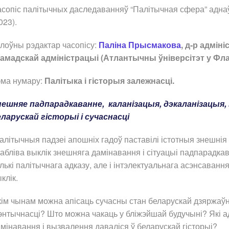
сопіс палітычных даследаванняў “Палітычная сфера” адна
023).
лоўны рэдактар часопісу:
Паліна Прысмакова
, д-р адмі
рамадскай адміністрацыі (Атлантычны ўніверсітэт у Фл
эма нумару:
Палітыка і гісторыя залежнасці.
нешняе падпарадкаванне, каланізацыя, дэкаланізацыя, 
еларускай гісторыі і сучаснасці
алітычныя падзеі апошніх гадоў паставілі істотныя знешнія 
абліва выклік знешняга дамінавання і сітуацыі падпарадка
лькі палітычнага адказу, але і інтэлектуальнага асэнсаванн
клік.
ім чынам можна апісаць сучасны стан беларускай дзяржаўна
энтычнасці? Што можна чакаць у бліжэйшай будучыні? Які 
мінавання і вызвалення даваліся ў беларускай гісторыі?