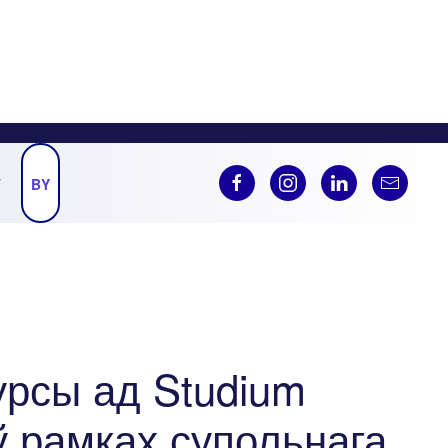
Ў
BY
урсы ад Studium
ў рамках супольнага