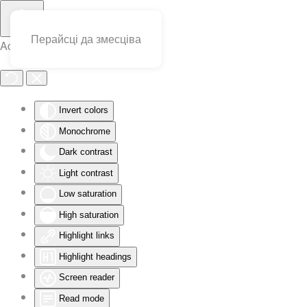
Перайсці да змесціва
Accessibility Tools
Invert colors
Monochrome
Dark contrast
Light contrast
Low saturation
High saturation
Highlight links
Highlight headings
Screen reader
Read mode