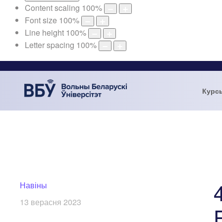
Content scaling
100
%
Font size
100
%
Line height
100
%
Letter spacing
100
%
Курс
Навіны
13 верасня 2023