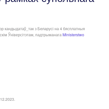
ор кандыдатаў_так з Беларусі на 4 бясплатныя
скім Ўніверсітэтам, падтрыманага
Ministerstwo
12.2023.