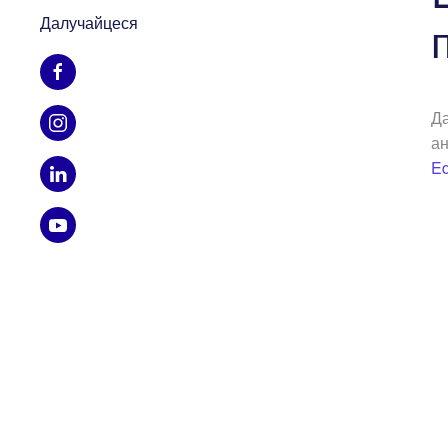
Далучайцеся
Д
ан
Ed