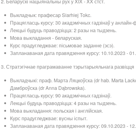
 Беларускі нацыянальны рух у XIX - XX стст.
Выкладчык: прафесар Siarhiej Tokc.
Працягласць курсу: 30 акадэмічных гадзінаў у анлайн-
Лекцыі будуць праводзіцца: 2 разы на тыдзень.
Мова выкладання - беларуская.
Курс прадугледжвае: пісьмовае заданне (эсэ).
Запланаваная дата правядзення курсу: 10.10.2023 - 01.
. Стратэгічнае праграмаванне тэрытарыяльнага развіцця
Выкладчыкі: праф. Марта Ляцкоўска (dr hab. Marta Lackow
Дамброўска (dr Anna Dąbrowska).
Працягласць курсу: 90 акадэмічных гадзінаў.
Лекцыі будуць праводзіцца: 4 разы на тыдзень.
Мова выкладання: польская і англійская.
Курс прадугледжвае: вусны іспыт.
Запланаваная дата правядзення курсу: 09.10.2023 - 12.