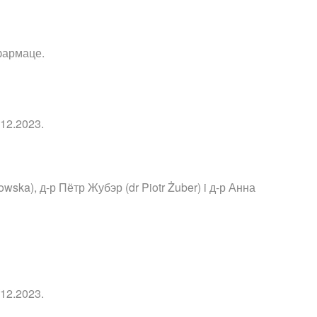
фармаце.
12.2023.
ska), д-р Пётр Жубэр (dr Piotr Żuber) i д-р Анна
12.2023.