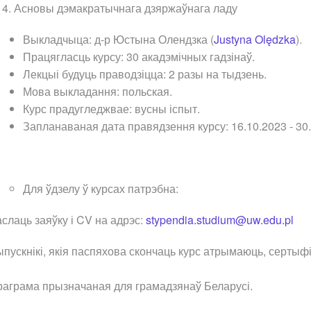
. Асновы дэмакратычнага дзяржаўнага ладу
Выкладчыца: д-р Юстына Олендзка (
Justyna Olędzka
).
Працягласць курсу: 30 акадэмічных гадзінаў.
Лекцыі будуць праводзіцца: 2 разы на тыдзень.
Мова выкладання: польская.
Курс прадугледжвае: вусны іспыт.
Запланаваная дата правядзення курсу: 16.10.2023 - 30.
Для ўдзелу ў курсах патрэбна:
слаць заяўку і CV на адрэс:
stypendia.studium@uw.edu.pl
пускнікі, якія паспяхова скончаць курс атрымаюць, сертыф
аграма прызначаная для грамадзянаў Беларусі.