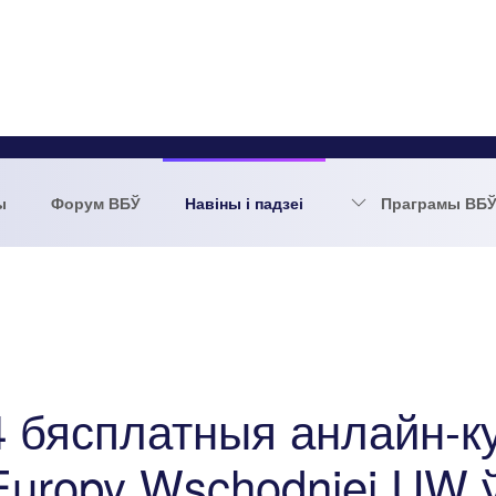
ы
Форум ВБЎ
Навіны і падзеі
Праграмы ВБ
4 бясплатныя анлайн-к
Europy Wschodniej UW 