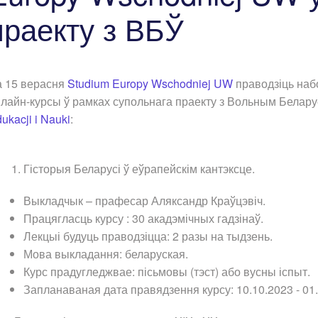
праекту з ВБЎ
а 15 верасня
Studium Europy Wschodniej UW
праводзіць наб
лайн-курсы ў рамках супольнага праекту з Вольным Белару
ukacji i Nauki
:
Гісторыя Беларусі ў еўрапейскім кантэксце.
Выкладчык – прафесар Аляксандр Краўцэвіч.
Працягласць курсу : 30 акадэмічных гадзінаў.
Лекцыі будуць праводзіцца: 2 разы на тыдзень.
Мова выкладання: беларуская.
Курс прадугледжвае: пісьмовы (тэст) або вусны іспыт.
Запланаваная дата правядзення курсу: 10.10.2023 - 01.