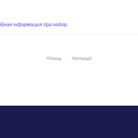
оўная інфармацыя пра набор.
Назад
Наперад