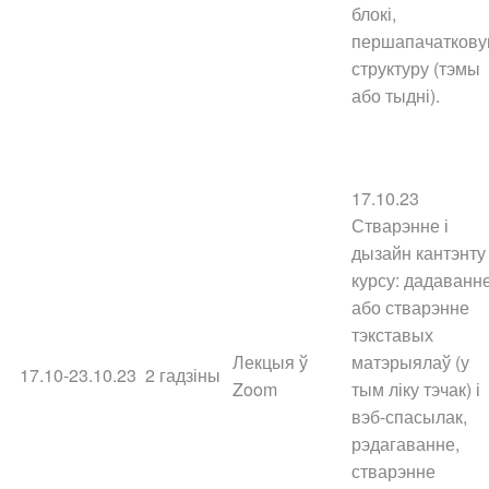
блокі,
першапачатков
структуру (тэмы
або тыдні).
17.10.23
Стварэнне і
дызайн кантэнту
курсу: дадаванн
або стварэнне
тэкставых
Лекцыя ў
матэрыялаў (у
17.10-23.10.23
2 гадзіны
Zoom
тым ліку тэчак) і
вэб-спасылак,
рэдагаванне,
стварэнне