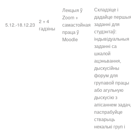
Складзіце і
Лекцыя ў
дадайце першы
Zoom +
2 + 4
заданні для
5.12.-18.12.23
самастойная
гадзіны
студэнтаў:
праца ў
індывідуальныя
Moodle
заданні са
шкалой
ацэньвання,
дыскусійны
форум для
групавой працы
або агульную
дыскусію з
апісаннем задач
паспрабуйце
стварыць
некалькі груп і