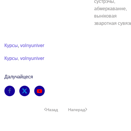
сустрэчы,
абмеркаванне,
выніковая
зваротная сувяз
Курсы
,
volnyuniver
Курсы
,
volnyuniver
Далучайцеся
Назад
Наперад