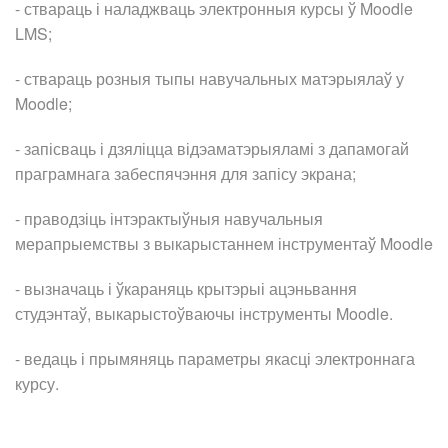
- ствараць і наладжваць электронныя курсы ў Moodle
LMS;
- ствараць розныя тыпы навучальных матэрыялаў у
Moodle;
- запісваць і дзяліцца відэаматэрыяламі з дапамогай
праграмнага забеспячэння для запісу экрана;
- праводзіць інтэрактыўныя навучальныя
мерапрыемствы з выкарыстаннем інструментаў Moodle
- вызначаць і ўкараняць крытэрыі ацэньвання
студэнтаў, выкарыстоўваючы інструменты Moodle.
- ведаць і прымяняць параметры якасці электроннага
курсу.