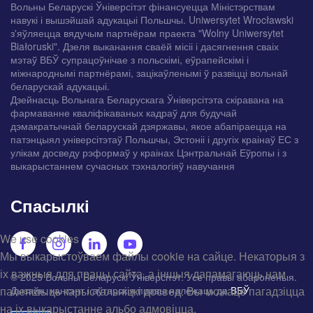
Вольны Беларускі Ўніверсітэт фінансуецца Міністэрствам
навукі і вышэйшай адукацыі Польшчы. Uniwersytet Wrocławski
з'яўляецца вядучым партнёрам праекта "Wolny Uniwersytet
Białoruski". Дзеля выканання сваёй місіі і дасягнення сваіх
мэтаў ВБЎ супрацоўнічае з польскімі, еўрапейскімі і
міжнароднымі партнёрамі, зацікаўленымі ў развіцці вольнай
беларускай адукацыі.
Дзейнасць Вольнага Беларускага Ўніверсітэта скіравана на
фармаванне кваліфікаваных кадраў для будучай
дэмакратычнай беларускай дзяржавы, якое абапіраецца на
патэнцыял універсітэтаў Польшчы, Эстоніі і другіх краінаў ЕС з
улікам досведу рэформаў у краінах Цэнтральнай Еўропы і з
выкарыстаннем сучасных тэхналогіяў навучання
Спасылкі
We use cookies
Мы выкарыстоўваем файлы cookie на сайце. Некаторыя з
іх важныя для працы сайта, а іншыя дапамагаюць нам
© 2025 Вольны Беларускі Ўніверсітэт. Усе правы абароненыя.
палепшыць карыстальніцкі досвед. Вы можаце пагадзіцца
Дызайн, кантэнт і аўтарскія правы належаць да
ВБЎ
на іх выкарыстанне альбо адмовіцца.