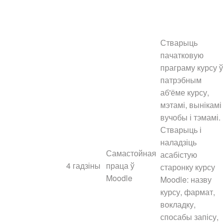
Стварыць
пачатковую
праграму курсу ў
патрэбным
аб'ёме курсу,
мэтамі, вынікамі
вучобы і тэмамі.
Стварыць і
наладзіць
Самастойная
асабістую
4 гадзіны
праца ў
старонку курсу
Moodle
Moodle: назву
курсу, фармат,
вокладку,
спосабы запісу,