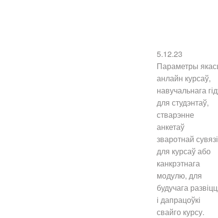
5.12.23
Параметры якас
анлайн курсаў,
навучальнага гід
для студэнтаў,
стварэнне
анкетаў
зваротнай сувязі
для курсаў або
канкрэтнага
модулю, для
будучага развіц
і дапрацоўкі
свайго курсу.