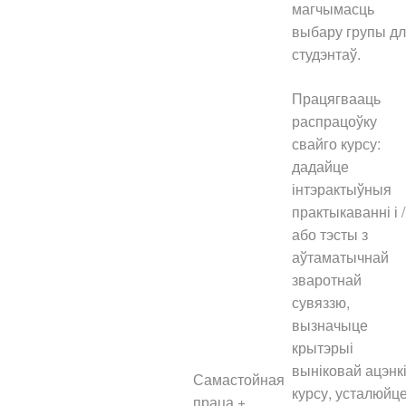
магчымасць
выбару групы д
студэнтаў.
Працягвааць
распрацоўку
свайго курсу:
дадайце
інтэрактыўныя
практыкаванні і /
або тэсты з
аўтаматычнай
зваротнай
сувяззю,
вызначыце
крытэрыі
выніковай ацэнк
Самастойная
курсу, усталюйц
праца +