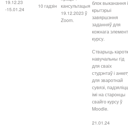
19.12.23
блок выканання 
10 гадзін
кансультацыя
-15.01.24
крытэрыі
19.12.2023 ў
завяршэння
Zoom.
заданняў для
кожнага элемен
курсу.
Стварыць каротк
навучальны гід
для сваіх
студэнтаў і анкет
для зваротнай
сувязі, падзяліц
імі на старонцы
свайго курсу ў
Moodle.
21.01.24