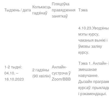
Пляцоўка
Колькасць
Тыдзень / дата
правядзення
Тэма
гадзінаў
заняткаў
4.10.23.Уводзіны
мэты курсу,
чаканыя вынікі і
ўмовы заліку
курсу.
Тэма 1.
Анлайн- 
1-2 тыдні:
Анлайн-
змешанае
2 гадзіны
04.10. –
сустрэча ў
навучанне.
(90 хвілін)
16.10.2023
Zoom/BBB
Дызайн праграм
курсаў: прыклад
і рэкамендацыі.