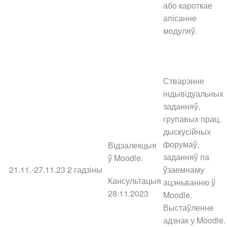
або кароткае
апісанне
модуляў.
Стварэнне
індывідуальных
заданняў,
групавых прац,
дыскусійных
форумаў,
Відэалекцыя
заданняў па
ў Moodle.
21.11.-27.11.23
2 гадзіны
ўзаемнаму
Кансультацыя
ацэньванню ў
28.11.2023
Moodle.
Выстаўленне
адзнак у Moodle.