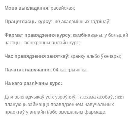
Мова выкладання
: расейская;
Працягласць курсу
: 40 акадэмічных гадзінаў;
Фармат правядзення курсу
: камбінаваны, у большай
частцы - асінхронны анлайн-курс;
Час правядзення заняткаў
: зранку альбо ўвечары;
Пачатак навучання
: 04 кастрычніка.
На каго разлічаны курс:
Для выкладчыкаў усіх узроўняў, таксама асобаў, якія
плануюць займацца правядзеннем навучальных
праектаў у анлайн і/або змешаным фармаце.