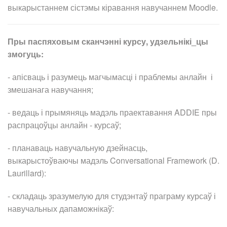
выкарыстаннем сістэмы кіравання навучаннем Moodle.
Пры паспяховым сканчэнні курсу, удзельнікі_цы
змогуць:
- апісваць і разумець магчымасці і праблемы анлайн і
змешанага навучання;
- ведаць і прымяняць мадэль праектавання ADDIE пры
распрацоўцы анлайн - курсаў;
- планаваць навучальную дзейнасць,
выкарыстоўваючы мадэль Conversational Framework (D.
Laurillard):
- складаць зразумелую для студэнтаў праграму курсаў і
навучальных дапаможнікаў: