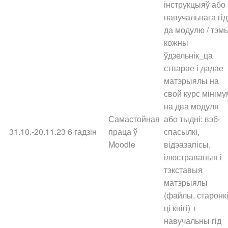
інструкцыяў або
навучальнага гід
да модулю / тэм
кожны
ўдзельнік_ца
стварае і дадае
матэрыялы на
свой курс мініму
на два модуля
Самастойная
або тыдні: вэб-
31.10.-20.11.23
6 гадзін
праца ў
спасылкі,
Moodle
відэазапісы,
ілюстраваныя і
тэкставыя
матэрыялы
(файлы, старонк
ці кнігі) +
навучальны гід