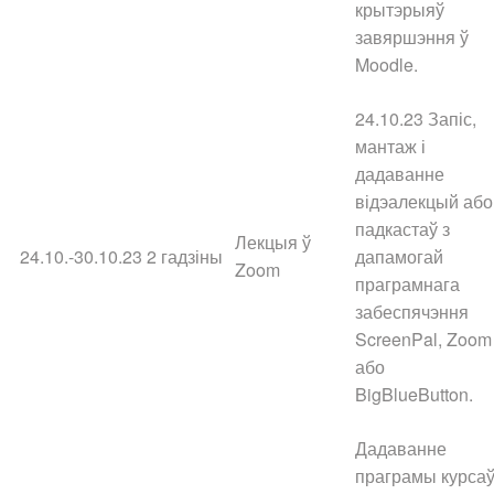
крытэрыяў
завяршэння ў
Moodle.
24.10.23 Запіс,
мантаж і
дадаванне
відэалекцый або
падкастаў з
Лекцыя ў
24.10.-30.10.23
2 гадзіны
дапамогай
Zoom
праграмнага
забеспячэння
ScreenPal, Zoom
або
BigBlueButton.
Дадаванне
праграмы курсаў