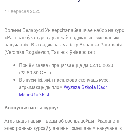
17 верасня 2023
Вольны Беларускі Ўніверсітэт абвяшчае набор на курс
«Распрацоўка курсаў у анлайн-адукацыі і змешаным
навучанні». Выкладчыца - магістр Вераніка Рагалевіч
(Veronika Rogalevich, Талінскі ўніверсітэт).
Прыём заявак працягваецца да 02.10.2023
(23:59:59 CET).
Выпускнікі, якія паспяхова скончаць курс,
атрымаюць дыплом
Wyższa Szkoła Kadr
Menedżerskich
.
Асноўныя мэты курсу:
Атрымаць навыкі і веды аб распрацоўцы і ўкараненні
электронных курсаў у анлайн і змешаным навучанні з