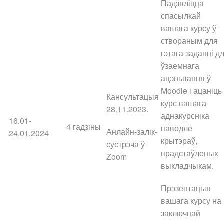
Падзяліцца
спасылкай
вашага курсу ў
створаным для
гэтага заданні д
ўзаемнага
ацэньвання ў
Moodle і ацаніць
Кансультацыя
курс вашага
28.11.2023.
аднакурсніка
16.01-
4 гадзіны
паводле
Анлайн-залік-
24.01.2024
крытэраў,
сустрэча ў
прадстаўленых
Zoom
выкладчыкам.
Прэзентацыя
вашага курсу на
заключнай