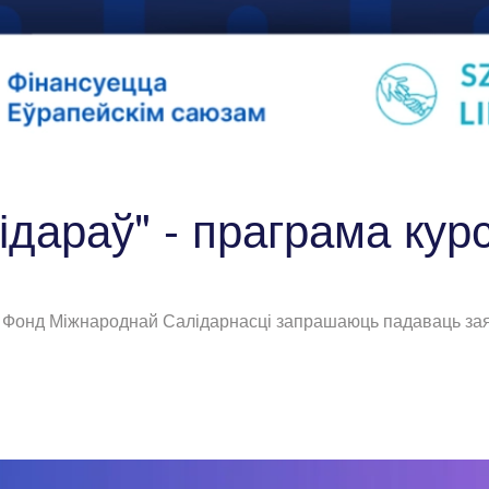
ідараў" - праграма кур
і Фонд Міжнароднай Салідарнасці запрашаюць падаваць заяў