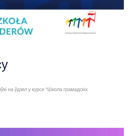
су
кі на ўдзел у курсе "Школа грамадскіх