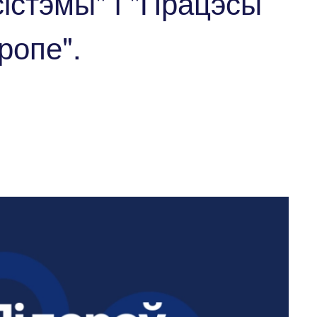
істэмы" і "Працэсы
ропе".