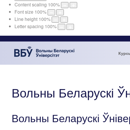
Content scaling
100
%
Font size
100
%
Line height
100
%
Letter spacing
100
%
Курс
Вольны Беларускі Ўн
Вольны Беларускі Ўніве