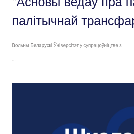
"Асновы ведаў пра п
палітычнай трансфа
Вольны Беларускі Ўніверсітэт у супрацоўніцтве з
...