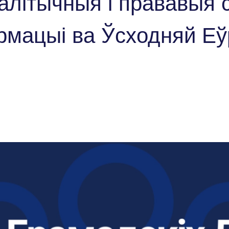
алітычныя і прававыя с
рмацыі ва Ўсходняй Еў