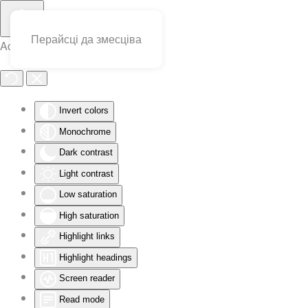
Перайсці да змесціва
Accessibility Tools
Invert colors
Monochrome
Dark contrast
Light contrast
Low saturation
High saturation
Highlight links
Highlight headings
Screen reader
Read mode