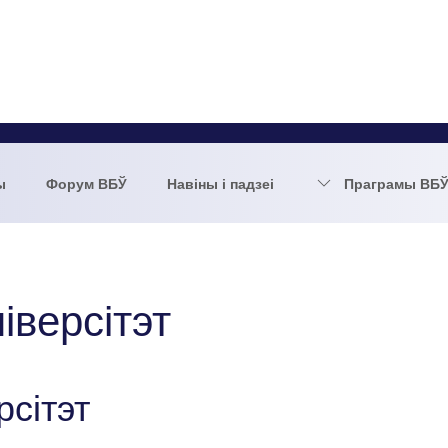
ы
Форум ВБЎ
Навіны і падзеі
Праграмы ВБ
іверсітэт
рсітэт