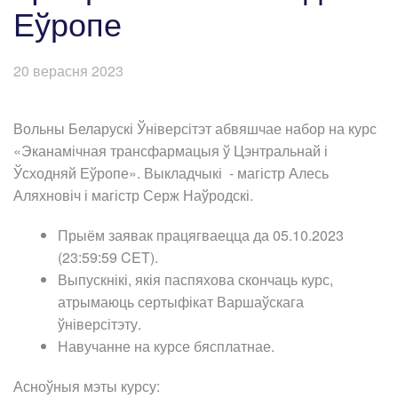
Еўропе
20 верасня 2023
Вольны Беларускі Ўніверсітэт абвяшчае набор на курс
«Эканамічная трансфармацыя ў Цэнтральнай і
Ўсходняй Еўропе». Выкладчыкі - магістр Алесь
Аляхновіч і магістр Серж Наўродскі.
Прыём заявак працягваецца да 05.10.2023
(23:59:59 CET).
Выпускнікі, якія паспяхова скончаць курс,
атрымаюць сертыфікат Варшаўскага
ўніверсітэту.
Навучанне на курсе бясплатнае.
Асноўныя мэты курсу: