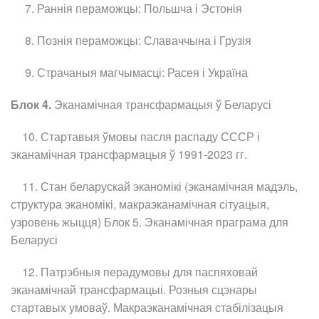
7. Раннія пераможцы: Польшча і Эстонія
8. Познія пераможцы: Славаччына і Грузія
9. Страчаныя магчымасці: Расея і Україна
Блок 4.
Эканамічная трансфармацыя ў Беларусі
10. Стартавыя ўмовы пасля распаду СССР і
эканамічная трансфармацыя ў 1991-2023 гг.
11. Стан беларускай эканомікі (эканамічная мадэль,
структура эканомікі, макраэканамічная сітуацыя,
узровень жыцця) Блок 5. Эканамічная праграма для
Беларусі
12. Патрэбныя перадумовы для паспяховай
эканамічнай трансфармацыі. Розныя сцэнары
стартавых умоваў. Макраэканамічная стабілізацыя