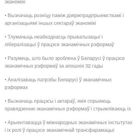
эканомікі
• Вызначаць розніцу паміж дзяржпрадпрыемствамі і
арганізацыямі іншых сектараў эканомікі
• Тлумачыць неабходнасць прыватызацыі і
лібералізацыі ў працэсе эканамічных рэформаў
• Разумець, што было зроблена ў Беларусі ў працэсе
эканамічных рэформаў за апошнія 32 гады
• Аналізаваць патрэбы Беларусі ў эканамічных
рэформах
• Вызначаць працэсы і актараў, якія спрыяюць
правядзенню эканамічных рэформаў і стрымліваюць іх
• Арыентавацца ў міжнародных эканамічных інстытутах
і іх ролі ў працэсе эканамічнай трансфарамацыі