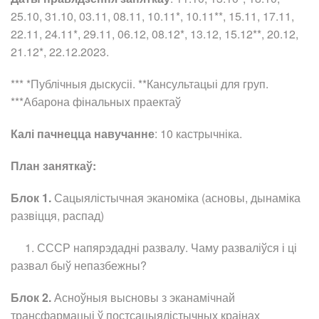
25.10, 31.10, 03.11, 08.11, 10.11*, 10.11**, 15.11, 17.11,
22.11, 24.11*, 29.11, 06.12, 08.12*, 13.12, 15.12**, 20.12,
21.12*, 22.12.2023.
*** *Публічныя дыскусіі. **Кансультацыі для груп.
***Абарона фінальных праектаў
Калі пачнецца навучанне
: 10 кастрычніка.
План заняткаў:
Блок 1.
Сацыялістычная эканоміка (асновы, дынаміка
развіцця, распад)
1. СССР напярэдадні развалу. Чаму разваліўся і ці
развал быў непазбежны?
Блок 2.
Асноўныя высновы з эканамічнай
трансфармацыі ў постсацыялістычных краінах