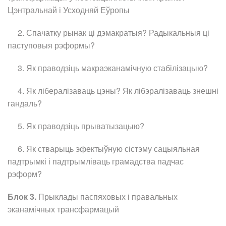
Цэнтральнай і Усходняй Еўропы
2. Спачатку рынак ці дэмакратыя? Радыкальныя ці
паступовыя рэформы?
3. Як праводзіць макраэканамічную стабілізацыю?
4. Як лібералізаваць цэны? Як лібэралізаваць знешні
гандаль?
5. Як праводзіць прыватызацыю?
6. Як стварыць эфектыўную сістэму сацыяльная
падтрымкі і падтрымліваць грамадства падчас
рэформ?
Блок 3.
Прыклады паспяховых і правальных
эканамічных трансфармацый