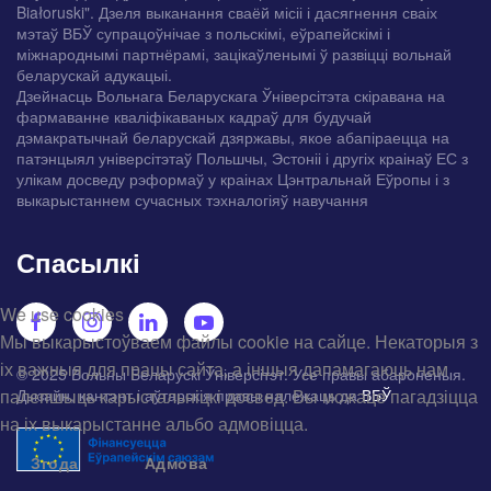
Białoruski". Дзеля выканання сваёй місіі і дасягнення сваіх
мэтаў ВБЎ супрацоўнічае з польскімі, еўрапейскімі і
міжнароднымі партнёрамі, зацікаўленымі ў развіцці вольнай
беларускай адукацыі.
Дзейнасць Вольнага Беларускага Ўніверсітэта скіравана на
фармаванне кваліфікаваных кадраў для будучай
дэмакратычнай беларускай дзяржавы, якое абапіраецца на
патэнцыял універсітэтаў Польшчы, Эстоніі і другіх краінаў ЕС з
улікам досведу рэформаў у краінах Цэнтральнай Еўропы і з
выкарыстаннем сучасных тэхналогіяў навучання
Спасылкі
We use cookies
Мы выкарыстоўваем файлы cookie на сайце. Некаторыя з
іх важныя для працы сайта, а іншыя дапамагаюць нам
© 2025 Вольны Беларускі Ўніверсітэт. Усе правы абароненыя.
палепшыць карыстальніцкі досвед. Вы можаце пагадзіцца
Дызайн, кантэнт і аўтарскія правы належаць да
ВБЎ
на іх выкарыстанне альбо адмовіцца.
Згода
Адмова