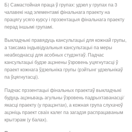
Б) Самастойная праца ў групах: удзел у групах па 3
чалавекі над элементамі фінальнага праекту на
працягу усяго курсу і прэзентацыя фінальнага праекту
перад іншымі групамі.
Выкладчыкі правядуць кансультацыі для кожнай групы,
а таксама індывідуальныя кансультацыі па меры
неабходнасці для асобных студэнтаў. Падчас
кансультацыі будзе ацэнены ўзровень уцягнутасці ў
праект кожнага ўдзельніка групы (рэйтынг удзельнікаў
па ўцягнутасці).
Падчас прэзентацыі фінальных праектаў выкладчыкі
будуць ацэньваць агульны ўзровень падрыхтаванасці/
якасці праекту (у працэнтах), а кожная група слухачоў
ацэніць праект сваіх калег па загадзя распрацаваным
крытэрам (у балах).