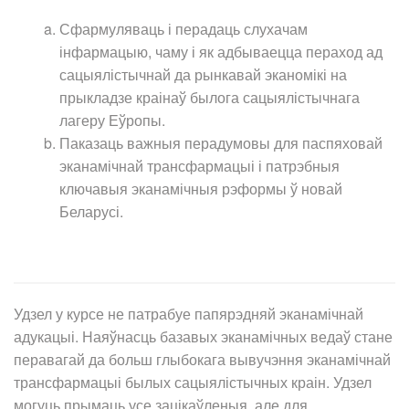
Сфармуляваць і перадаць слухачам
інфармацыю, чаму і як адбываецца пераход ад
сацыялістычнай да рынкавай эканомікі на
прыкладзе краінаў былога сацыялістычнага
лагеру Еўропы.
Паказаць важныя перадумовы для паспяховай
эканамічнай трансфармацыі і патрэбныя
ключавыя эканамічныя рэформы ў новай
Беларусі.
Удзел у курсе не патрабуе папярэдняй эканамічнай
адукацыі. Наяўнасць базавых эканамічных ведаў стане
перавагай да больш глыбокага вывучэння эканамічнай
трансфармацыі былых сацыялістычных краін. Удзел
могуць прымаць усе зацікаўленыя, але для