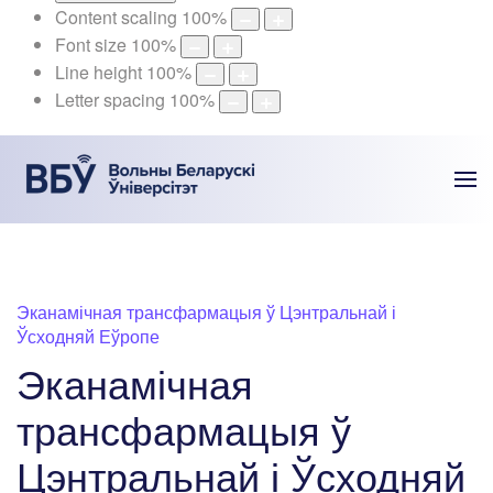
Content scaling
100
%
Font size
100
%
Line height
100
%
Letter spacing
100
%
Эканамічная трансфармацыя ў Цэнтральнай і
Ўсходняй Еўропе
Эканамічная
трансфармацыя ў
Цэнтральнай і Ўсходняй