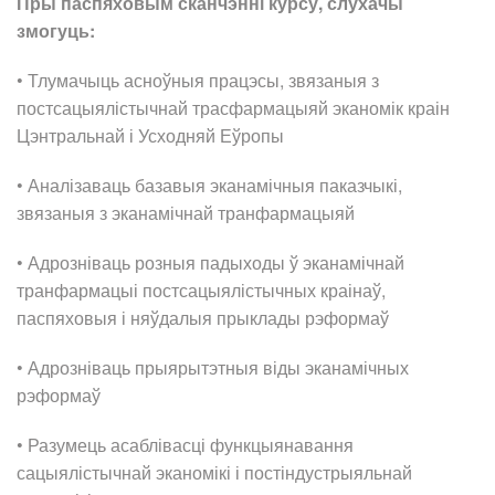
Пры паспяховым сканчэнні курсу, слухачы
змогуць:
• Тлумачыць асноўныя працэсы, звязаныя з
постсацыялістычнай трасфармацыяй эканомік краін
Цэнтральнай і Усходняй Еўропы
• Аналізаваць базавыя эканамічныя паказчыкі,
звязаныя з эканамічнай транфармацыяй
• Адрозніваць розныя падыходы ў эканамічнай
транфармацыі постсацыялістычных краінаў,
паспяховыя і няўдалыя прыклады рэформаў
• Адрозніваць прыярытэтныя віды эканамічных
рэформаў
• Разумець асаблівасці функцыянавання
сацыялістычнай эканомікі і постіндустрыяльнай