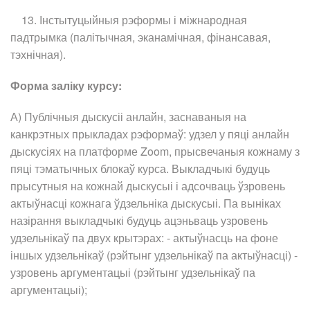
13. Інстытуцыйныя рэформы і міжнародная
падтрымка (палітычная, эканамічная, фінансавая,
тэхнічная).
Форма заліку курсу:
А) Публічныя дыскусіі анлайн, заснаваныя на
канкрэтных прыкладах рэформаў: удзел у пяці анлайн
дыскусіях на платформе Zoom, прысвечаныя кожнаму з
пяці тэматычных блокаў курса. Выкладчыкі будуць
прысутныя на кожнай дыскусыі і адсочваць ўзровень
актыўнасці кожнага ўдзельніка дыскусыі. Па выніках
назірання выкладчыкі будуць ацэньваць узровень
удзельнікаў па двух крытэрах: - актыўнасць на фоне
іншых удзельнікаў (рэйтынг удзельнікаў па актыўнасці) -
узровень аргументацыі (рэйтынг удзельнікаў па
аргументацыі);