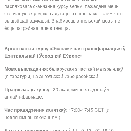
паспяховага сканчэння курсу вельмі пажадана мець
скончаную сярэднюю адукацыю і, прынамсі, элементы
вышэйшай адукацыі. Знаёмасць ангельскай мовы не
ёсць патрэбная, але вітаецца.
Арганізацыя курсу «Эканамічная трансфармацыя ў
Цэнтральнай і Ўсходняй Еўропе»
Мова выкладання
: беларуская з часткай матэрыялаў
(літаратуры) на ангельскай і/або расейскай.
Працягласць курсу
: 30 акадэмічных гадзінаў у
анлайн-фармаце.
Час правядзення заняткаў
: 17:00-17:45 CET (з
невялікімі выключэннямі).
Даты правядзення заняткаў
: 11.10, 13.10*, 18.10,