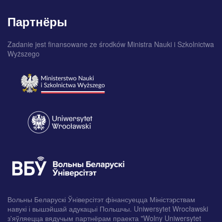
Партнёры
Zadanie jest finansowane ze środków Ministra Nauki i Szkolnictwa
Wyższego
Вольны Беларускі Ўніверсітэт фінансуецца Міністэрствам
навукі і вышэйшай адукацыі Польшчы. Uniwersytet Wrocławski
з'яўляецца вядучым партнёрам праекта "Wolny Uniwersytet