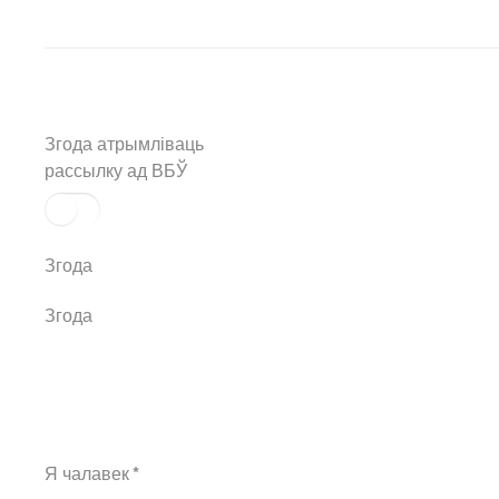
Згода атрымліваць
рассылку ад ВБЎ
Згода
Згода
Я чалавек
*