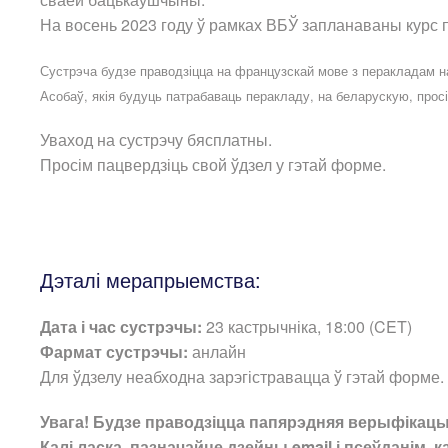
На восень 2023 году ў рамках ВБЎ запланаваны курс
Сустрэча будзе праводзіцца на французскай мове з перакладам н
Асобаў, якія будуць патрабаваць перакладу, на беларускую, прос
Уваход на сустрэчу бясплатны.
Просім пацвердзіць свой ўдзел у гэтай форме.
Дэталі мерапрыемства:
Дата і час сустрэчы:
23 кастрычніка, 18:00 (CET)
Фармат сустрэчы:
анлайн
Для ўдзелу неабходна зарэгістравацца ў гэтай форме.
Увага! Будзе праводзіцца папярэдняя верыфікацы
Калі ласка, пазначайце дзейны email і псеўданім, 