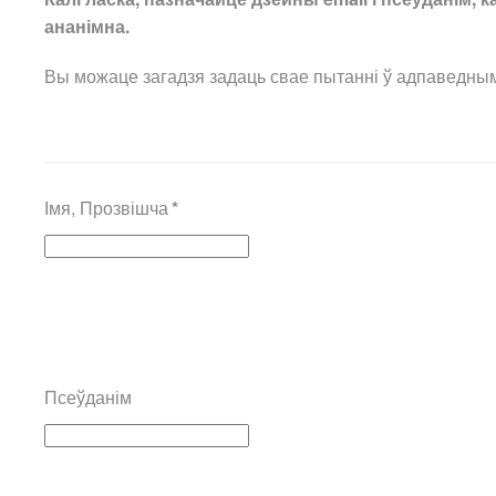
ананімна.
Вы можаце загадзя задаць свае пытанні ў адпаведным
Імя, Прозвішча
*
Псеўданім