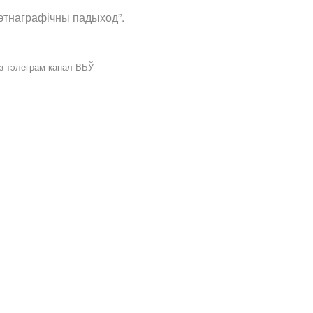
этнаграфічны падыход”.
аз тэлеграм-канал ВБЎ