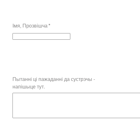
Імя, Прозвішча
*
Пытанні ці пажаданні да сустрэчы -
напішыце тут.