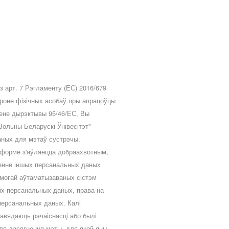
 арт. 7 Рэгламенту (ЕС) 2016/679
ароне фізічных асобаў пры апрацоўцы
мене дырэктывы 95/46/ЕС, Вы
ольны Беларускі Ўнівесітэт"
 даных для мэтаў сустрэчы.
 форме з'яўляецца добраахвотным,
ленне іншых персанальных даных
амогай аўтаматызаваных сістэм
іх персанальных даных, права на
 персанальных даных. Калі
авядаюць рэчаіснасці або былі
ля дасягнення мэты, для якой яны