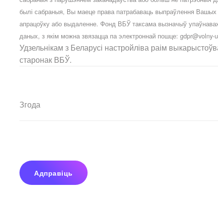
былі сабраныя, Вы маеце права патрабаваць выпраўлення Вашых а
апрацоўку або выдаленне. Фонд ВБЎ таксама вызначыў упаўнава
даных, з якім можна звязацца па электроннай пошце:
gdpr@volny-u
Удзельнікам з Беларусі настройліва раім выкарыстоў
старонак ВБЎ.
Згода
Адправіць