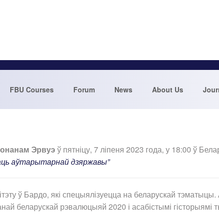
FBU Courses
Forum
News
About Us
Jour
онанам Эрвуэ
ў пятніцу, 7 ліпеня 2023 года, у 18:00 ў Б
аць аўтарытарнай дзяржавы”
эту ў Бардо, які спецыялізуецца на беларускай тэматыцы. 
нчанай беларускай рэвалюцыяй 2020 і асабістымі гісторыям