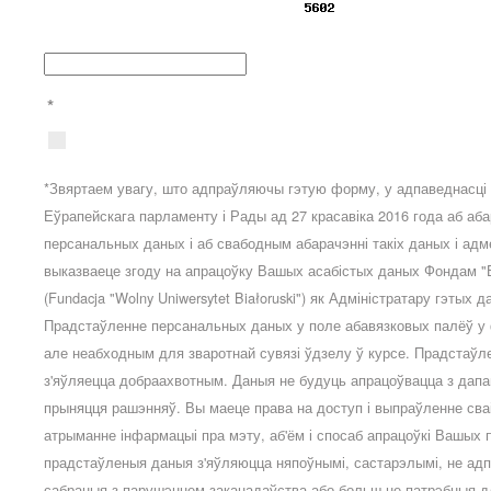
*
*Звяртаем увагу, што адпраўляючы гэтую форму, у адпаведнасці з
Еўрапейскага парламенту і Рады ад 27 красавіка 2016 года аб аб
персанальных даных і аб свабодным абарачэнні такіх даных і ад
выказваеце згоду на апрацоўку Вашых асабістых даных Фондам "В
(Fundacja "Wolny Uniwersytet Białoruski") як Адміністратару гэтых
Прадстаўленне персанальных даных у поле абавязковых палёў у
але неабходным для зваротнай сувязі ўдзелу ў курсе. Прадстаў
з'яўляецца добраахвотным. Даныя не будуць апрацоўвацца з дап
прыняцця рашэнняў. Вы маеце права на доступ і выпраўленне сва
атрыманне інфармацыі пра мэту, аб'ём і спосаб апрацоўкі Вашых
прадстаўленыя даныя з'яўляюцца няпоўнымі, састарэлымі, не адп
сабраныя з парушэннем заканадаўства або больш не патрэбныя д