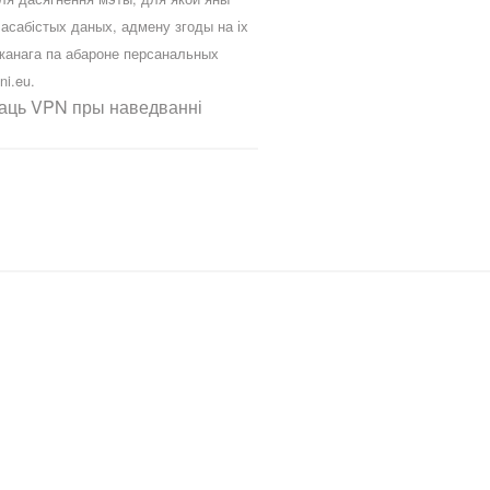
сабістых даных, адмену згоды на іх
жанага па абароне персанальных
ni.eu
.
ваць VPN пры наведванні