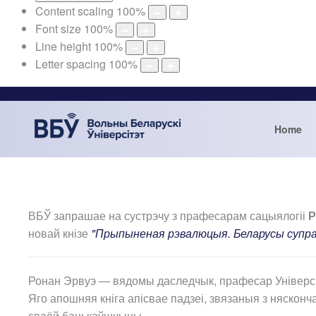
Content scaling
100
%
Font size
100
%
Line height
100
%
Letter spacing
100
%
Home
ВБЎ запрашае на сустрэчу з прафесарам сацыялогіі
Р
новай кнізе
"Прыпыненая рэвалюцыя. Беларусы супр
Ронан Эрвуэ — вядомы даследчык, прафесар Універсіт
Яго апошняя кніга апісвае падзеі, звязаныя з няско
сваёй бацькаўшчыны.