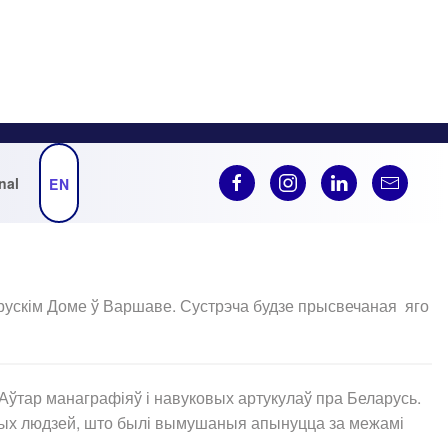
nal
EN
еларускім Доме ў Варшаве. Сустрэча будзе прысвечаная яго
Аўтар манаграфіяў і навуковых артукулаў пра Беларусь.
і тых людзей, што былі вымушаныя апынуцца за межамі