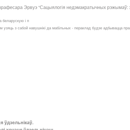
 прафесара Эрвуэ “Сацыялогія недэмакратычных рэжымаў: 
а беларускую і п
ім узяць з сабой навушнікі да мабільных - пераклад будзе адбывацца пр
я ўдзельнікаў.
калі хочаце ўдзельнічаць