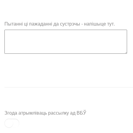
Пытанні ці пажаданні да сустрэчы - напішыце тут.
Згода атрымліваць рассылку ад ВБЎ