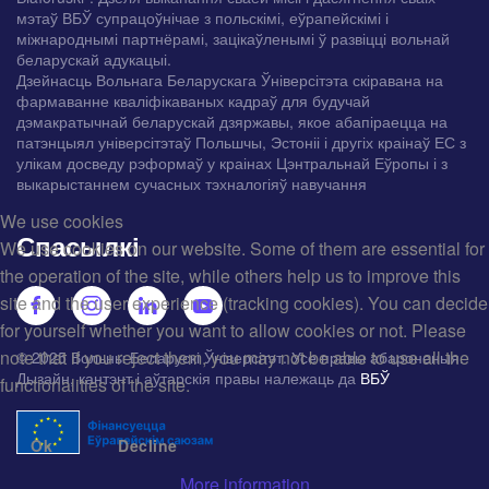
мэтаў ВБЎ супрацоўнічае з польскімі, еўрапейскімі і
міжнароднымі партнёрамі, зацікаўленымі ў развіцці вольнай
беларускай адукацыі.
Дзейнасць Вольнага Беларускага Ўніверсітэта скіравана на
фармаванне кваліфікаваных кадраў для будучай
дэмакратычнай беларускай дзяржавы, якое абапіраецца на
патэнцыял універсітэтаў Польшчы, Эстоніі і другіх краінаў ЕС з
улікам досведу рэформаў у краінах Цэнтральнай Еўропы і з
выкарыстаннем сучасных тэхналогіяў навучання
We use cookies
Спасылкі
We use cookies on our website. Some of them are essential for
the operation of the site, while others help us to improve this
site and the user experience (tracking cookies). You can decide
for yourself whether you want to allow cookies or not. Please
note that if you reject them, you may not be able to use all the
© 2025 Вольны Беларускі Ўніверсітэт. Усе правы абароненыя.
Дызайн, кантэнт і аўтарскія правы належаць да
ВБЎ
functionalities of the site.
Ok
Decline
More information