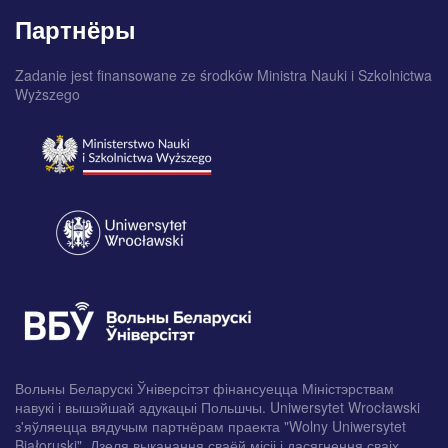
Партнёры
Zadanie jest finansowane ze środków Ministra Nauki i Szkolnictwa
Wyższego
Вольны Беларускі Ўніверсітэт фінансуецца Міністэрствам
навукі і вышэйшай адукацыі Польшчы. Uniwersytet Wrocławski
з'яўляецца вядучым партнёрам праекта "Wolny Uniwersytet
Białoruski". Дзеля выканання сваёй місіі і дасягнення сваіх