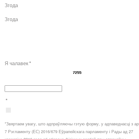
Згода
Згода
Я чалавек
*
*
*Звяртаем увагу, што адпраўляючы гэтую форму, у адпаведнасці з ар
7 Рэгламенту (ЕС) 2016/679 Еўрапейскага парламенту і Рады ад 27