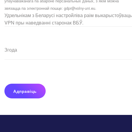
упаўнаважанага па абароне персанальных даных, з якім можна
звязацца па электроннай пошце:
gdpr@volny-uni.eu
.
Удзельнікам з Беларусі настройліва раім выкарыстоўваць
VPN пры наведванні старонак ВБЎ.
Згода
Адправіць