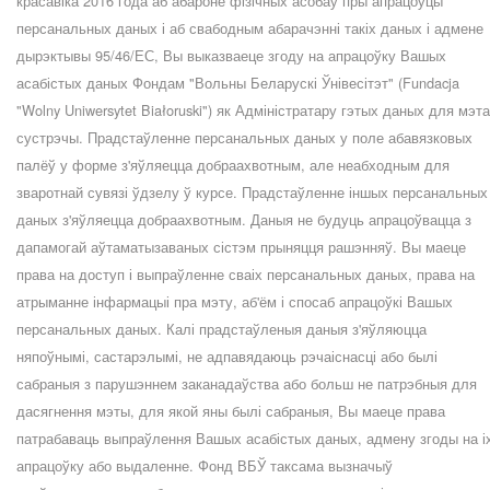
красавіка 2016 года аб абароне фізічных асобаў пры апрацоўцы
персанальных даных і аб свабодным абарачэнні такіх даных і адмене
дырэктывы 95/46/ЕС, Вы выказваеце згоду на апрацоўку Вашых
асабістых даных Фондам "Вольны Беларускі Ўнівесітэт" (Fundacja
"Wolny Uniwersytet Białoruski") як Адміністратару гэтых даных для мэт
сустрэчы. Прадстаўленне персанальных даных у поле абавязковых
палёў у форме з'яўляецца добраахвотным, але неабходным для
зваротнай сувязі ўдзелу ў курсе. Прадстаўленне іншых персанальных
даных з'яўляецца добраахвотным. Даныя не будуць апрацоўвацца з
дапамогай аўтаматызаваных сістэм прыняцця рашэнняў. Вы маеце
права на доступ і выпраўленне сваіх персанальных даных, права на
атрыманне інфармацыі пра мэту, аб'ём і спосаб апрацоўкі Вашых
персанальных даных. Калі прадстаўленыя даныя з'яўляюцца
няпоўнымі, састарэлымі, не адпавядаюць рэчаіснасці або былі
сабраныя з парушэннем заканадаўства або больш не патрэбныя для
дасягнення мэты, для якой яны былі сабраныя, Вы маеце права
патрабаваць выпраўлення Вашых асабістых даных, адмену згоды на і
апрацоўку або выдаленне. Фонд ВБЎ таксама вызначыў