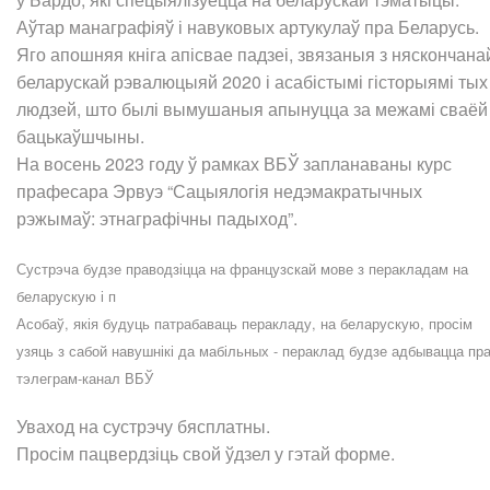
Аўтар манаграфіяў і навуковых артукулаў пра Беларусь.
Яго апошняя кніга апісвае падзеі, звязаныя з няскончана
беларускай рэвалюцыяй 2020 і асабістымі гісторыямі тых
людзей, што былі вымушаныя апынуцца за межамі сваёй
бацькаўшчыны.
На восень 2023 году ў рамках ВБЎ запланаваны курс
прафесара Эрвуэ “Сацыялогія недэмакратычных
рэжымаў: этнаграфічны падыход”.
Сустрэча будзе праводзіцца на французскай мове з перакладам на
беларускую і п
Асобаў, якія будуць патрабаваць перакладу, на беларускую, просім
узяць з сабой навушнікі да мабільных - пераклад будзе адбывацца пр
тэлеграм-канал ВБЎ
Уваход на сустрэчу бясплатны.
Просім пацвердзіць свой ўдзел у гэтай форме.