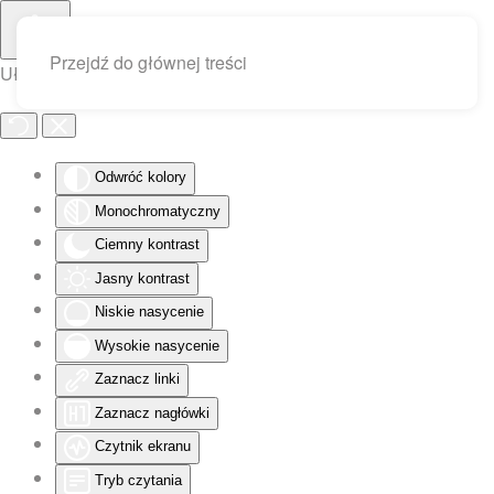
Przejdź do głównej treści
Ułatwienia dostępu
Odwróć kolory
Monochromatyczny
Ciemny kontrast
Jasny kontrast
Niskie nasycenie
Wysokie nasycenie
Zaznacz linki
Zaznacz nagłówki
Czytnik ekranu
Tryb czytania