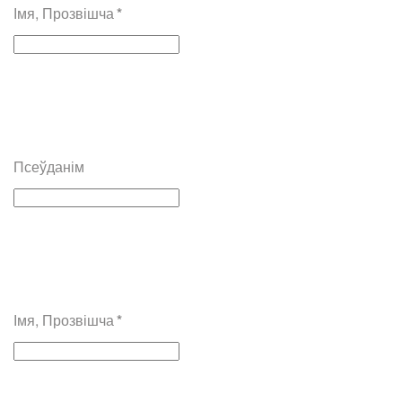
Імя, Прозвішча
*
Псеўданім
Імя, Прозвішча
*