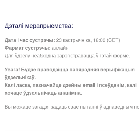
Дэталі мерапрыемства:
Дата і час сустрэчы:
23 кастрычніка, 18:00 (CET)
Фармат сустрэчы:
анлайн
Для ўдзелу неабходна зарэгістравацца ў гэтай форме.
Увага! Будзе праводзіцца папярэдняя верыфікацыя
ўдзельнікаў.
Калі ласка, пазначайце дзейны email і псеўданім, калі
хочаце ўдзельнічаць ананімна.
Вы можаце загадзя задаць свае пытанні ў адпаведным по