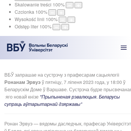
Skalowanie treści
100
%
Czcionka
100
%
Wysokość linii
100
%
Odstęp liter
100
%
ВБЎ запрашае на сустрэчу з прафесарам сацыялогіі
Ронанам Эрвуэ
ў пятніцу, 7 ліпеня 2023 года, у 18:00 ў
Беларускім Доме ў Варшаве. Сустрэча будзе прысвечана
яго новай кнізе
"Прыпыненая рэвалюцыя. Беларусы
супраць аўтарытарнай дзяржавы”
Ронан Эрвуэ — вядомы даследчык, прафесар Універсітэт
ў Бардо, які спецыялізуецца на беларускай тэматыцы.