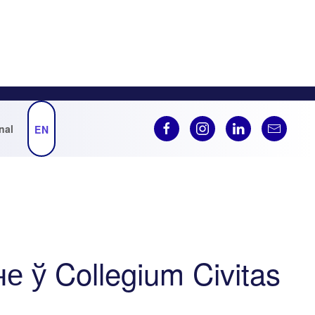
nal
EN
 ў Collegium Civitas