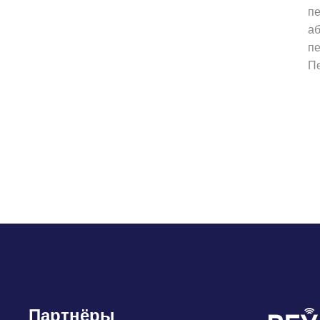
пе
аб
пе
П
Партнёры