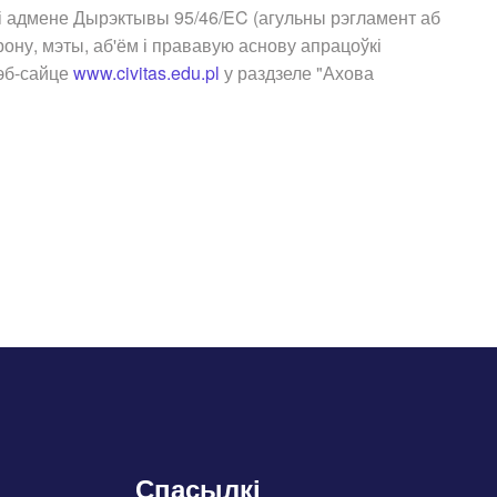
 і адмене Дырэктывы 95/46/EC (агульны рэгламент аб
ону, мэты, аб'ём і прававую аснову апрацоўкі
вэб-сайце
www.civitas.edu.pl
у раздзеле "Ахова
Спасылкі