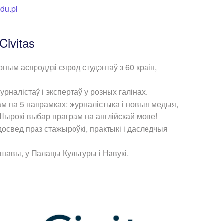
du.pl
Civitas
ным асяроддзі сярод студэнтаў з 60 краін,
налістаў і экспертаў у розных галінах.
м па 5 напрамках: журналістыка і новыя медыя,
 Шырокі выбар праграм на англійскай мове!
свед праз стажыроўкі, практыкі і даследчыя
авы, у Палацы Культуры і Навукі.