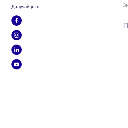
Зн
Далучайцеся
П