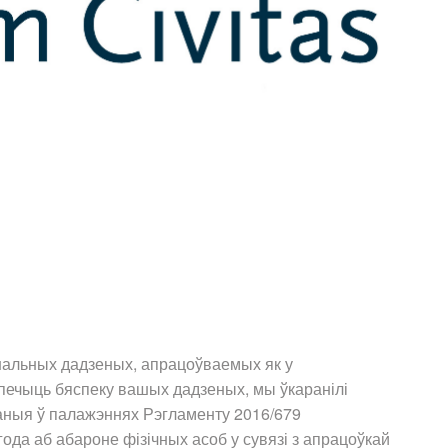
нальных дадзеных, апрацоўваемых як у
спечыць бяспеку вашых дадзеных, мы ўкаранілі
аныя ў палажэннях Рэгламенту 2016/679
года аб абароне фізічных асоб у сувязі з апрацоўкай