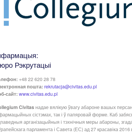
нфармацыя:
юро Рэкрутацыі
элефон:
+48 22 620 28 78
лектронная пошта:
rekrutacja@civitas.edu.pl
эб-сайт:
www.civitas.edu.pl
llegium Civitas
надае вялікую ўвагу абароне вашых перса
фармацыйных сістэмах, так і ў папяровай форме. Каб забя
паведныя арганізацыйныя і тэхнічныя меры абароны, згад
рапейскага парламента і Савета (ЕС) ад 27 красавіка 2016 