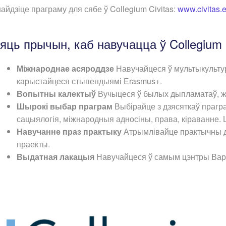
айдзіце праграму для сябе ў Collegium Civitas:
www.civitas.e
яць прычын, каб навучацца ў Collegium 
Міжнароднае асяроддзе
Навучайцеся ў мультыкультур
карыстайцеся стыпендыямі Erasmus+.
Вопытны калектыў
Вучыцеся ў былых дыпламатаў, жур
Шырокі выбар праграм
Выбірайце з дзясяткаў прагра
сацыялогія, міжнародныя адносіны, права, кіраванне.
Навучанне праз практыку
Атрымлівайце практычны до
праекты.
Выдатная лакацыя
Навучайцеся ў самым цэнтры Варш