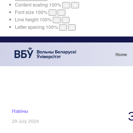
Content scaling
100
%
Font size
100
%
Line height
100
%
Letter spacing
100
%
Home
Навіны
29 July 2024