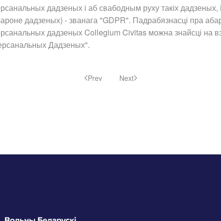
рсанальных дадзеных і аб свабодным руху такіх дадзеных,
ароне дадзеных) - званага "GDPR". Падрабязнасці пра абар
рсанальных дадзеных Collegium Civitas можна знайсці на 
ерсанальных Дадзеных".
Prev
Next