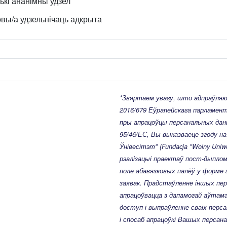
лькі ананімны удзел
овы/а удзельнічаць адкрыта
*Звяртаем увагу, што адпраўляюч
2016/679 Еўрапейскага парламенту
пры апрацоўцы персанальных даны
95/46/ЕС, Вы выказваеце згоду н
Ўнівесітэт" (Fundacja "Wolny Uniw
рэалізацыі праектаў пост-дыпло
поле абавязковых палёў у форме 
заявак. Прадстаўленне іншых
пе
апрацоўвацца з дапамогай аўтам
доступ і выпраўленне сваіх перс
і спосаб апрацоўкі Вашых персан