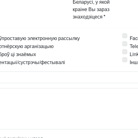
Беларусі, у якой
краіне Вы зараз
знаходзіцеся
*
ўпроставую электронную рассылку
Fac
ртнёрскую арганізацыю
Tel
броў ці знаёмых
Lin
ентацыі/сустрэчы/фестывалі
Інш