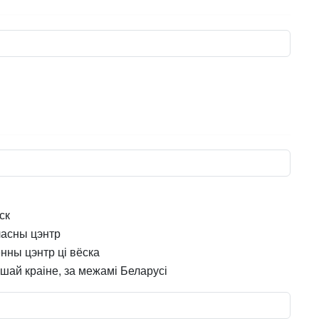
ск
асны цэнтр
нны цэнтр ці вёска
ншай краіне, за межамі Беларусі