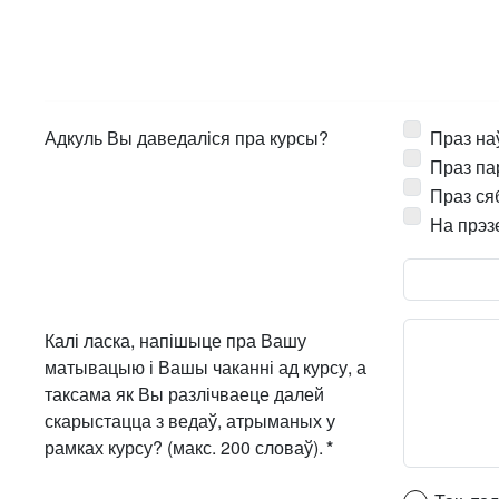
Адкуль Вы даведаліся пра курсы?
Праз на
Праз па
Праз ся
На прэз
Калі ласка, напішыце пра Вашу
матывацыю і Вашы чаканні ад курсу, а
таксама як Вы разлічваеце далей
скарыстацца з ведаў, атрыманых у
рамках курсу? (макс. 200 словаў).
*