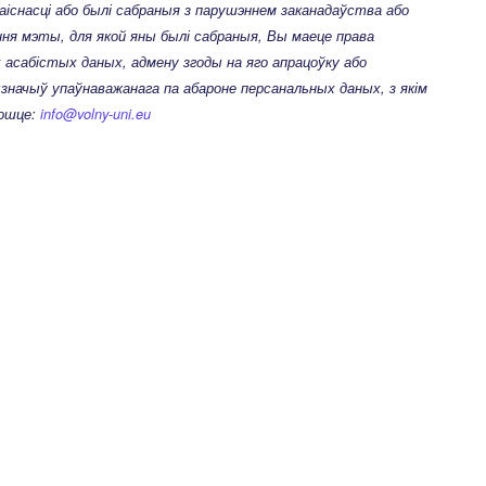
аіснасці або былі сабраныя з парушэннем заканадаўства або
ня мэты, для якой яны былі сабраныя, Вы маеце права
асабістых даных, адмену згоды на яго апрацоўку або
начыў упаўнаважанага па абароне персанальных даных, з якім
пошце:
info@volny-uni.eu