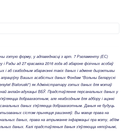
ы гэтую форму, у адпаведнасці з арт. 7 Рэгламенту (ЕС)
 і Рады ад 27 красавіка 2016 года аб абароне фізічных асобаў
х і аб свабодным абарачэнні такіх даных і адмене дырэктывы
а апрацоўку Вашых асабістых даных Фондам "Вольны Беларускі
ersytet Białoruski") як Адміністратару гэтых даных для мэтаў
мнай анлайн-адукацыі ВБЎ. Прадстаўленне персанальных даных у
з'яўляецца добраахвотным, але неабходным для адбору і ацэнкі
рсанальных
даных з'яўляецца добраахвотным. Даныя не будуць
атызаваных сістэм прыняцця рашэнняў. Вы маеце права на
анальных даных, права на атрыманне інфармацыі пра мэту, аб'ём
альных даных. Калі прадстаўленыя даныя з'яўляюцца няпоўнымі,