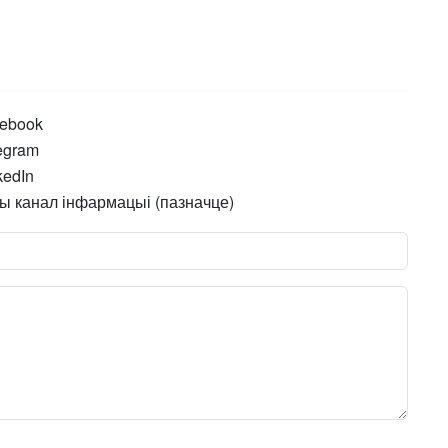
ebook
egram
kedIn
ы канал інфармацыі (пазначце)