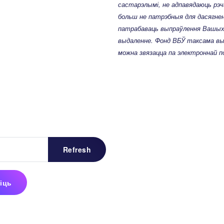
састарэлымі, не адпавядаюць рэч
больш не патрэбныя для дасягнен
патрабаваць выпраўлення Вашых 
выдаленне. Фонд ВБЎ таксама выз
можна звязацца па электроннай 
Refresh
іць