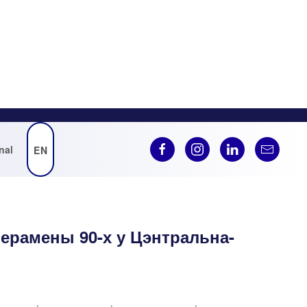
nal
EN
Перамены 90-х у Цэнтральна-