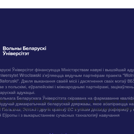
рускі Ўніверсітэт фінансуецца Міністэрствам навукі і вышэйшай ад
iwersytet Wrocławski з'яўляецца вядучым партнёрам праекта "Woln
Białoruski". Дзеля выканання сваёй місіі і дасягнення сваіх мэтаў ВБ
е з польскімі, еўрапейскімі і міжнароднымі партнёрамі, зацікаўлены
арускай адукацыі.
ольнага Беларускага Ўніверсітэта скіравана на фармаванне кваліф
e operation of the site, while others help us to improve this si
будучай дэмакратычнай беларускай дзяржавы, якое абапіраецца н
t if you reject them, you may not be able to use all the functional
ў Польшчы, Эстоніі і другіх краінаў ЕС з улікам досведу рэформаў у 
 Еўропы і з выкарыстаннем сучасных тэхналогіяў навучання