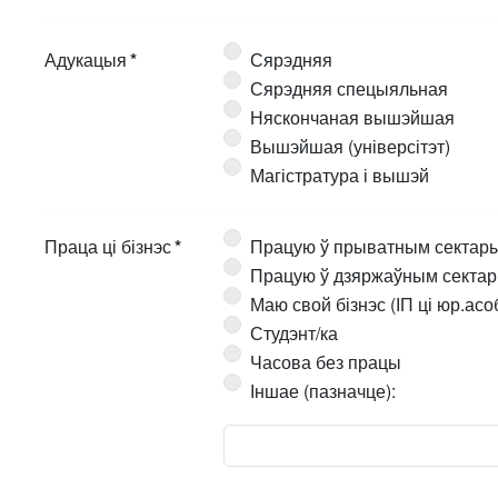
Адукацыя
*
Сярэдняя
Сярэдняя спецыяльная
Няскончаная вышэйшая
Вышэйшая (універсітэт)
Магістратура і вышэй
Праца ці бізнэс
*
Працую ў прыватным сектар
Працую ў дзяржаўным секта
Маю свой бізнэс (ІП ці юр.асо
Студэнт/ка
Часова без працы
Іншае (пазначце):