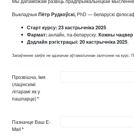
Мы дапаможам развіць прадпрымальніцкае мысленне, ву
Выкладчык
Пётр Рудкоўскі,
PhD — беларускі філосаф,
Старт курсу:
23 кастрычніка 2025
Фармат:
анлайн, па-беларуску.
Кожны чацвер а
Дэдлайн рэгістрацыі: 20 кастрычніка 2025
.
Запаўненне заяўкі не адзначае аўтаматычнае залічэнне на курс. 
Прозвішча, Імя
(лацінскімі
літарамі як у
пашпарце)
*
Пазначце Ваш E-
Mail
*