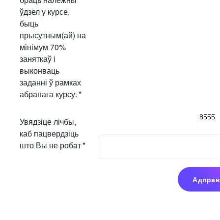
ўдзел у курсе,
быць
прысутным(ай) на
мінімум 70%
заняткаў і
выконваць
заданні ў рамках
абранага курсу.
*
Увядзіце лічбы,
каб пацвердзіць
што Вы не робат
*
Адправ