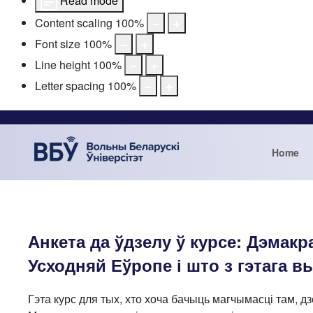
Read mode
Content scaling
100
%
Font size
100
%
Line height
100
%
Letter spacing
100
%
Home
Анкета да ўдзелу ў курсе: Дэмак
Усходняй Еўропе і што з гэтага в
Гэта курс для тых, хто хоча бачыць магчымасці там, д