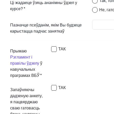
Так, то
Ці жадаеце ўзяць ананімны ўдзел у
курсе?
*
Не, гат
Пазначце псеўданім, якім Вы будзеце
карыстацца падчас заняткаў
ТАК
Прымаю
Рэгламент і
правілы ўдзелу
ў
навучальных
праграмах ВБЎ
*
ТАК
Запаўняючы
дадзеную анкету,
я пацвярджаю
сваю гатовасць
браць належны