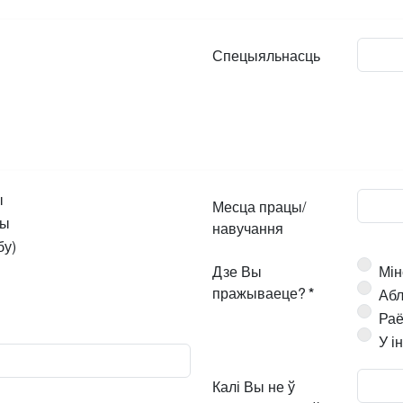
Спецыяльнасць
ы
Месца працы/
ры
навучання
бу)
Дзе Вы
Мін
пражываеце?
*
Абл
Раё
У і
Калі Вы не ў