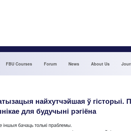
FBU Courses
Forum
News
About Us
Jour
ратызацыя найхутчэйшая ў гісторыі. 
ынікае для будучыні рэгіёна
зе іншыя бачаць толькі праблемы.