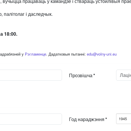
чыцца працаваць у камандзе і ствараць устойлівыя праекты
 палітолаг і даследчык.
 18:00.
Падрабязней у
Рэгламенце
. Дадатковыя пытанні:
edu@volny-uni.eu
Прозвішча
*
Год нараджэння
*
1945