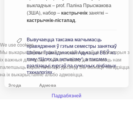
выкладчык – prof. Паліна Прысмакова
(ЗША), набор –
кастрычнік
заняткі –
кастрычнік-лістапад
.
Вывучаецца таксама магчымасць
We use cookies
правядзення ў гэтым семестры заняткаў
Мы выкарыстоўваем файлы cookie на сайце. Некаторыя з
Школы Грамадзянскай Адукацыі ВБЎ на
тэму “Шлях да актывізму”, а таксама
іх важныя для працы сайта, а іншыя дапамагаюць нам
рэалізацыі курсаў па сучасных лічбавых
палепшыць карыстальніцкі досвед. Вы можаце пагадзіцца
тэхналогіях.
на іх выкарыстанне альбо адмовіцца.
Згода
Адмова
Падрабязней
Курсы і праграмы (архіў)
Архіў праграм і курсаў за 2022-2025 гады, набор на якія