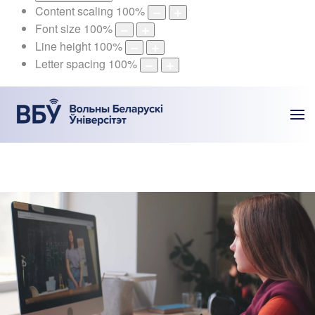
Content scaling
100
%
Font size
100
%
Line height
100
%
Letter spacing
100
%