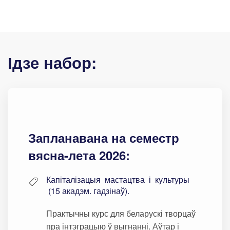
Ідзе набор:
Запланавана на семестр
вясна-лета 2026:
Капіталізацыя мастацтва і культуры
(15 акадэм. гадзінаў).
Практычны курс для беларускі творцаў
пра інтэграцыю ў выгнанні. Аўтар і