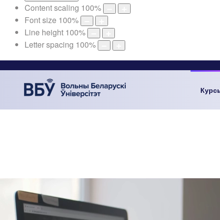
Content scaling
100
%
Font size
100
%
Line height
100
%
Letter spacing
100
%
Курс