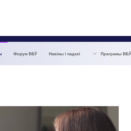
ы
Форум ВБЎ
Навіны і падзеі
Праграмы ВБ