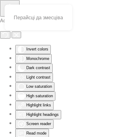
Перайсці да змесціва
Accessibility Tools
Invert colors
Monochrome
Dark contrast
Light contrast
Low saturation
High saturation
Highlight links
Highlight headings
Screen reader
Read mode