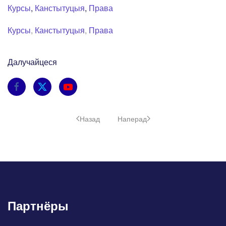
Курсы
,
Канстытуцыя
,
Права
Курсы
,
Канстытуцыя
,
Права
Далучайцеся
Назад
Наперад
Партнёры