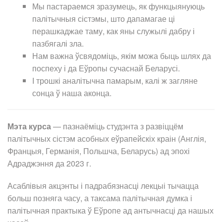
Мы пастараемся зразумець, як функцыянуюць
палітычныя сістэмы, што дапамагае ці
перашкаджае таму, как яны служылі дабру і
пазбягалі зла.
Нам важна ўсвядоміць, якім можа быць шлях да
поспеху і да Еўропы сучаснай Беларусі.
І трошкі аналітычна памарым, калі ж загляне
сонца ў наша аконца.
Мэта курса
— пазнаёміць студэнта з развіццём
палітычных сістэм асобных еўрапейскіх краін (Англія,
Францыя, Германія, Польшча, Беларусь) ад эпохі
Адраджэння да 2023 г.
Асаблівыя акцэнты і падрабязнасці лекцыі тычацца
больш позняга часу, а таксама палітычная думка і
палітычная практыка ў Еўропе ад антычнасці да нашых