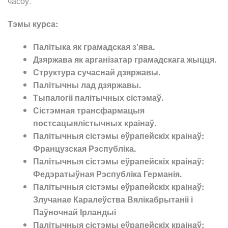
часоў.
Тэмы курса:
Палітыка як грамадская з’ява.
Дзяржава як арганізатар грамадскага жыцця.
Структура сучаснай дзяржавы.
Палітычны лад дзяржавы.
Тыпалогіі палітычных сістэмаў.
Сістэмная трансфармацыя
постсацыялістычных краінаў.
Палітычныя сістэмы еўрапейскіх краінаў:
Французская Рэспубліка.
Палітычныя сістэмы еўрапейскіх краінаў:
Федэратыўная Рэспубліка Германія.
Палітычныя сістэмы еўрапейскіх краінаў:
Злучанае Каралеўства Вялікабрытаніі і
Паўночнай Ірландыі
Палітычныя сістэмы еўрапейскіх краінаў: