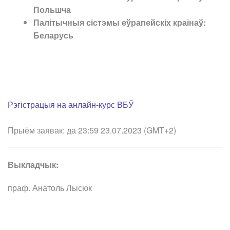
Польшча
Палітычныя сістэмы еўрапейскіх краінаў:
Беларусь
Рэгістрацыя на анлайн-курс ВБЎ
Прыём заявак: да 23:59 23.07.2023 (GMT+2)
Выкладчык:
праф. Анатоль Лысюк