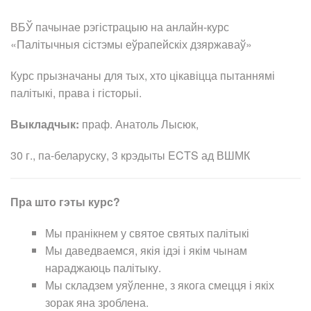
ВБЎ пачынае рэгістрацыю на анлайн-курс
«Палітычныя сістэмы еўрапейскіх дзяржаваў»
Курс прызначаны для тых, хто цікавіцца пытаннямі
палітыкі, права і гісторыі.
Выкладчык:
праф. Анатоль Лысюк,
30 г., па-беларуску, 3 крэдыты ECTS ад ВШМК
Пра што гэты курс?
Мы пранікнем у святое святых палітыкі
Мы даведваемся, якія ідэі і якім чынам
нараджаюць палітыку.
Мы складзем уяўленне, з якога смецця і якіх
зорак яна зроблена.