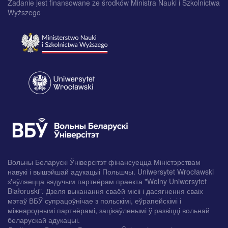
Zadanie jest finansowane ze środków Ministra Nauki i Szkolnictwa
Wyższego
Вольны Беларускі Ўніверсітэт фінансуецца Міністэрствам
навукі і вышэйшай адукацыі Польшчы. Uniwersytet Wrocławski
з'яўляецца вядучым партнёрам праекта "Wolny Uniwersytet
Białoruski". Дзеля выканання сваёй місіі і дасягнення сваіх
мэтаў ВБЎ супрацоўнічае з польскімі, еўрапейскімі і
міжнароднымі партнёрамі, зацікаўленымі ў развіцці вольнай
беларускай адукацыі.