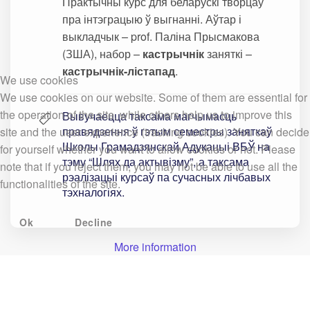
Практычны курс для беларускі творцаў
пра інтэграцыю ў выгнанні. Аўтар і
выкладчык – prof. Паліна Прысмакова
(ЗША), набор –
кастрычнік
заняткі –
кастрычнік-лістапад
.
We use cookies
We use cookies on our website. Some of them are essential for
the operation of the site, while others help us to improve this
Вывучаецца таксама магчымасць
правядзення ў гэтым семестры заняткаў
site and the user experience (tracking cookies). You can decide
Школы Грамадзянскай Адукацыі ВБЎ на
for yourself whether you want to allow cookies or not. Please
тэму “Шлях да актывізму”, а таксама
note that if you reject them, you may not be able to use all the
рэалізацыі курсаў па сучасных лічбавых
functionalities of the site.
тэхналогіях.
Ok
Decline
More information
Курсы і праграмы (архіў)