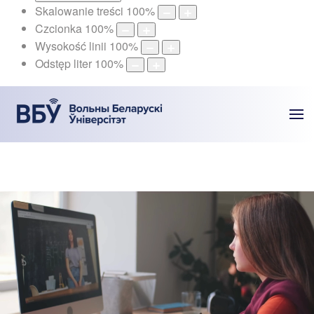
Skalowanie treści
100
%
Czcionka
100
%
Wysokość linii
100
%
Odstęp liter
100
%