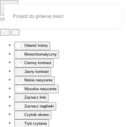
Przejdź do głównej treści
Ułatwienia dostępu
Odwróć kolory
Monochromatyczny
Ciemny kontrast
Jasny kontrast
Niskie nasycenie
Wysokie nasycenie
Zaznacz linki
Zaznacz nagłówki
Czytnik ekranu
Tryb czytania