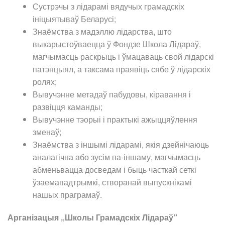
Сустрэчы з лідарамі вядучых грамадскіх
ініцыятываў Беларусі;
Знаёмства з мадэллю лідарства, што
выкарыстоўваецца ў Фондзе Школа Лідараў,
магчымасць раскрыць і ўмацаваць свой лідарскі
патэнцыял, а таксама праявіць сябе ў лідарскіх
ролях;
Вывучэнне метадаў пабудовы, кіравання і
развіцця каманды;
Вывучэнне тэорыі і практыкі ажыццяўлення
зменаў;
Знаёмства з іншымі лідарамі, якія дзейнічаюць
аналагічна або зусім па-іншаму, магчымасць
абменьвацца досведам і быць часткай сеткі
ўзаемападтрымкі, створанай выпускнікамі
нашых праграмаў.
Арганізацыя „Школы Грамадскіх Лідараў”