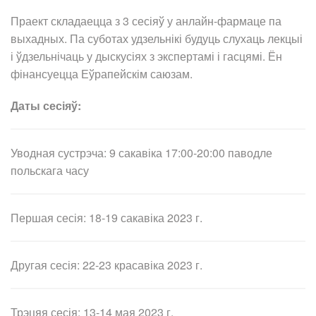
Праект складаецца з 3 сесіяў у анлайн-фармаце па
выхадных. Па суботах удзельнікі будуць слухаць лекцыі
і ўдзельнічаць у дыскусіях з экспертамі і гасцямі. Ён
фінансуецца Еўрапейскім саюзам.
Даты сесіяў:
Уводная сустрэча: 9 сакавіка 17:00-20:00 паводле
польскага часу
Першая сесія: 18-19 сакавіка 2023 г.
Другая сесія: 22-23 красавіка 2023 г.
Трэцяя сесія: 13-14 мая 2023 г.