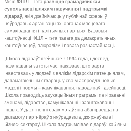
Місія
ФШЛ
– гэта
развіццё грамадзянскай
супольнасці шляхам навучання і падтрымкі
лідараў,
якія дзейнічаюць у публічнай сферы ў
няўрадавых арганізацыях, органах мясцовага
самакіравання і палітычных партыях. Базавыя
каштоўнасці ФШЛ – гэта павага да дэмакратычных
каштоўнасцяў, плюралізм і павага разнастайнасці.
„Школа лідараў” дзейнічае з 1994 года, і досвед,
назапашаны за гэты час, паказвае, што варта
інвеставаць у людзей з вялікім лідарскім патэнцыялам,
дапамагаючы ім ствараць у сваім асяроддзі новыя
мадэлі і нормы – камунікавання, паводзінаў і дзейнасці.
Школа праводзіць адукацыйныя праграмы па кіраванні
зменамі, лідарстве, камунікаванні і заангажаванні
іншых. У дасягненні сваіх мэтаў яна абапіраецца на
дапамогу партнёраў з няўрадавага, дзяржаўнага і
бізнес- сектараў. Школа падтрымлівае лідараў, каб яны