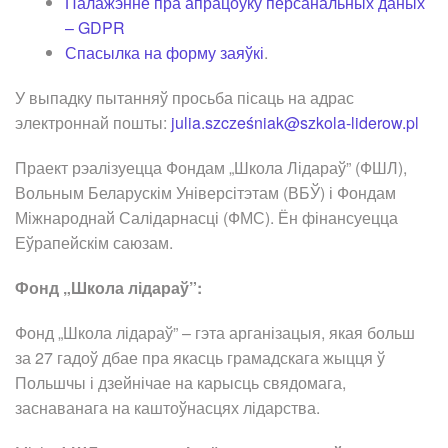
Палажэнне пра апрацоўку персанальных даных
– GDPR
Спасылка на форму заяўкі
.
У выпадку пытанняў просьба пісаць на адрас
электроннай пошты:
julia.szcześniak@szkola-liderow.pl
Праект рэалізуецца Фондам „Школа Лідараў” (ФШЛ),
Вольным Беларускім Універсітэтам (ВБЎ) і Фондам
Міжнароднай Салідарнасці (ФМС). Ён фінансуецца
Еўрапейскім саюзам.
Фонд „Школа лідараў”:
Фонд „Школа лідараў” – гэта арганізацыя, якая больш
за 27 гадоў дбае пра якасць грамадскага жыцця ў
Польшчы і дзейнічае на карысць свядомага,
заснаванага на каштоўнасцях лідарства.