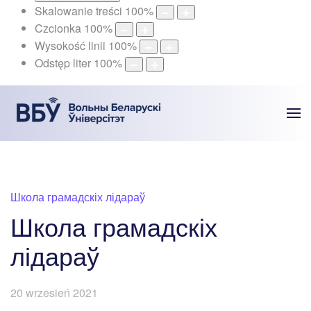
Skalowanie treści
100
%
Czcionka
100
%
Wysokość linii
100
%
Odstęp liter
100
%
Школа грамадскіх лідараў
Школа грамадскіх
лідараў
20 wrzesień 2021