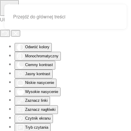
Przejdź do głównej treści
Ułatwienia dostępu
Odwróć kolory
Monochromatyczny
Ciemny kontrast
Jasny kontrast
Niskie nasycenie
Wysokie nasycenie
Zaznacz linki
Zaznacz nagłówki
Czytnik ekranu
Tryb czytania