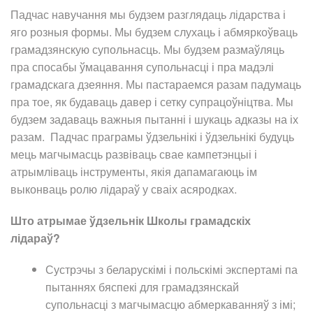
Падчас навучання мы будзем разглядаць лідарства і
яго розныя формы. Мы будзем слухаць і абмяркоўваць
грамадзянскую супольнасць. Мы будзем размаўляць
пра спосабы ўмацавання супольнасці і пра мадэлі
грамадскага дзеяння. Мы пастараемся разам падумаць
пра тое, як будаваць давер і сетку супрацоўніцтва. Мы
будзем задаваць важныя пытанні і шукаць адказы на іх
разам. Падчас праграмы ўдзельнікі і ўдзельнікі будуць
мець магчымасць развіваць свае кампетэнцыі і
атрымліваць інструменты, якія дапамагаюць ім
выконваць ролю лідараў у сваіх асяродках.
Што атрымае ўдзельнік Школы грамадскіх
лідараў?
Сустрэчы з беларускімі і польскімі экспертамі па
пытаннях бяспекі для грамадзянскай
супольнасці з магчымасцю абмеркаванняў з імі;