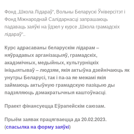
Фонд „Школа Лідараў”, Вольны Беларускі Ўніверсітэт і
Фонд Міжнароднай Салідарнасці запрашаюць
падаваць заяўкі на ўдзел у курсе „Школа грамадскіх
лідараў”..
Курс
адрасаваны беларускім лідарам –
няўрадавых арганізацыяў, грамадскіх,
акадэмічных, медыйных, культурніцкіх
ініцыятываў – людзям, якія актыўна дзейнічаюць як
унутры Беларусі, так і па-за яе межамі якія
займаюць актыўную грамадскую пазіцыю ды
падзяляюць дэмакратычныя каштоўнасці
.
Праект фінансуецца Еўрапейскім саюзам.
Прыём заявак працягваецца да 20.02.2023.
(
спасылка на форму заяўкі
)