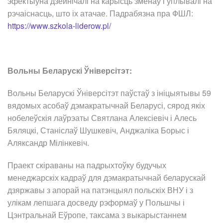
эфектыўна дзейнічалі на карысць зменаў і ўплывалі на
рэчаіснасць, што іх атачае. Падрабязна пра ФШЛ:
https://www.szkola-liderow.pl/
Вольны Беларускі Ўніверсітэт:
Вольны Беларускі Ўніверсітэт паўстаў з ініцыятывы 59
вядомых асобаў дэмакратычнай Беларусі, сярод якіх
нобелеўскія лаўрэаты Святлана Алексіевіч і Алесь
Бяляцкі, Станіслаў Шушкевіч, Анджаліка Борыс і
Аляксандр Мілінкевіч.
Праект скіраваны на падрыхтоўку будучых
менеджарскіх кадраў для дэмакратычнай беларускай
дзяржавы з апорай на патэнцыял польскіх ВНУ і з
улікам лепшага досведу рэформаў у Польшчы і
Цэнтральнай Еўропе, таксама з выкарыстаннем