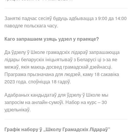
Заняткі падчас сесіяў будуць адбывацца з 9:00 да 14:00
паводле польскага часу.
Каго запрашаем узяць удзел у праекце?
Да ўдзелу ў Школе грамадскіх лідараў запрашаюцца
лідары беларускіх ініцыятываў з Беларусі ці з-за яе
межаў, якія маюць досвед грамадскай дзейнасці.
Праграма прызначана для людзей, каму 18 сакавіка
2023 года. споўніцца 18 гадоў.
Адабраных кандыдатаў для ўдзелу ў Школе мы
запросім на анлайн-сумоўі. Набор на курс – 30
удзельнікаў.
Графік набору ў „Школу Грамадскіх Лідараў”