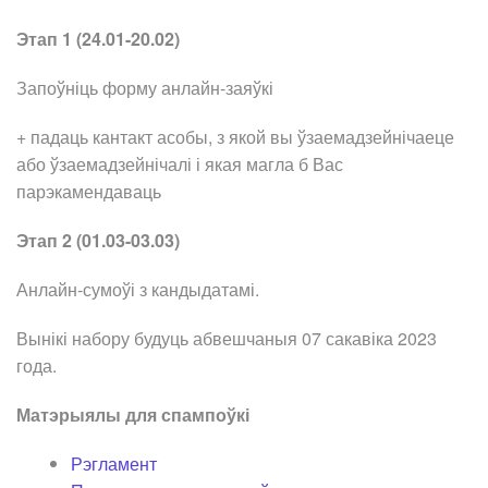
Этап 1 (24.01-20.02)
Запоўніць форму анлайн-заяўкі
+ падаць кантакт асобы, з якой вы ўзаемадзейнічаеце
або ўзаемадзейнічалі і якая магла б Вас
парэкамендаваць
Этап 2 (01.03-03.03)
Анлайн-сумоўі з кандыдатамі.
Вынікі набору будуць абвешчаныя 07 сакавіка 2023
года.
Матэрыялы для спампоўкі
Рэгламент