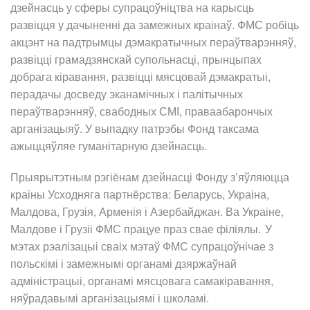
дзейнасць у сферы супрацоўніцтва на карысць
развіцця у дачыненні да замежных краінаў. ФМС робіць
акцэнт на падтрымцы дэмакратычных пераўтварэнняў,
развіцці грамадзянскай супольнасці, прынцыпах
добрага кіравання, развіцці мясцовай дэмакратыі,
перадачы досведу эканамічных і палітычных
пераўтварэнняў, свабодных СМІ, праваабарончых
арганізацыяў. У выпадку патрэбы Фонд таксама
ажыццяўляе гуманітарную дзейнасць.
Прыярытэтным рэгіёнам дзейнасці Фонду з’яўляюцца
краіны Усходняга партнёрства: Беларусь, Украіна,
Малдова, Грузія, Арменія і Азербайджан. Ва Украіне,
Малдове і Грузіі ФМС працуе праз свае філіялы. У
мэтах рэалізацыі сваіх мэтаў ФМС супрацоўнічае з
польскімі і замежнымі органамі дзяржаўнай
адміністрацыі, органамі мясцовага самакіравання,
няўрадавымі арганізацыямі і школамі.