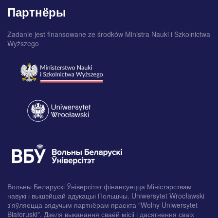
Партнёры
Zadanie jest finansowane ze środków Ministra Nauki i Szkolnictwa
Wyższego
Вольны Беларускі Ўніверсітэт фінансуецца Міністэрствам
навукі і вышэйшай адукацыі Польшчы. Uniwersytet Wrocławski
з'яўляецца вядучым партнёрам праекта "Wolny Uniwersytet
Białoruski". Дзеля выканання сваёй місіі і дасягнення сваіх