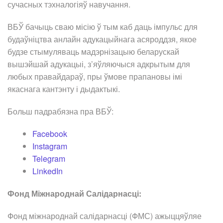
сучасных тэхналогіяў навучання.
ВБЎ бачыць сваю місію ў тым каб даць імпульс для
будаўніцтва анлайн адукацыйнага асяроддзя, якое
будзе стымуляваць мадэрнізацыю беларускай
вышэйшай адукацыі, з’яўляючыся адкрытым для
любых правайдараў, пры ўмове прапановы імі
якаснага кантэнту і дыдактыкі.
Больш падрабязна пра ВБЎ:
Facebook
Instagram
Telegram
LinkedIn
Фонд Міжнароднай Салідарнасці:
Фонд міжнароднай салідарнасці (ФМС) ажыццяўляе