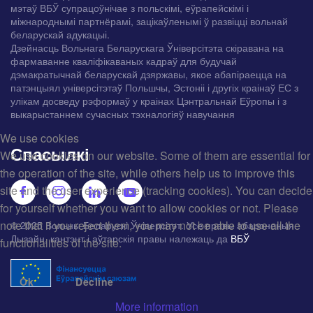
мэтаў ВБЎ супрацоўнічае з польскімі, еўрапейскімі і
міжнароднымі партнёрамі, зацікаўленымі ў развіцці вольнай
беларускай адукацыі.
Дзейнасць Вольнага Беларускага Ўніверсітэта скіравана на
фармаванне кваліфікаваных кадраў для будучай
дэмакратычнай беларускай дзяржавы, якое абапіраецца на
патэнцыял універсітэтаў Польшчы, Эстоніі і другіх краінаў ЕС з
улікам досведу рэформаў у краінах Цэнтральнай Еўропы і з
выкарыстаннем сучасных тэхналогіяў навучання
We use cookies
Спасылкі
We use cookies on our website. Some of them are essential for
the operation of the site, while others help us to improve this
site and the user experience (tracking cookies). You can decide
for yourself whether you want to allow cookies or not. Please
note that if you reject them, you may not be able to use all the
© 2025 Вольны Беларускі Ўніверсітэт. Усе правы абароненыя.
Дызайн, кантэнт і аўтарскія правы належаць да
ВБЎ
functionalities of the site.
Ok
Decline
More information