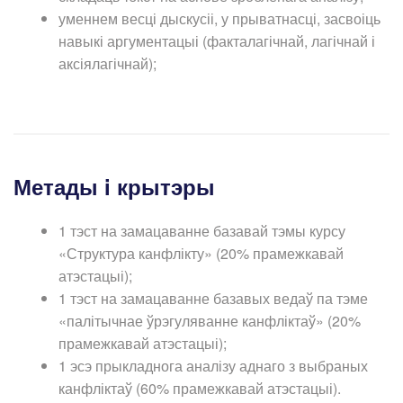
уменнем весці дыскусіі, у прыватнасці, засвоіць
навыкі аргументацыі (факталагічнай, лагічнай і
аксіялагічнай);
Метады i крытэры
1 тэст на замацаванне базавай тэмы курсу
«Структура канфлікту» (20% прамежкавай
атэстацыі);
1 тэст на замацаванне базавых ведаў па тэме
«палітычнае ўрэгуляванне канфліктаў» (20%
прамежкавай атэстацыі);
1 эсэ прыкладнога аналізу аднаго з выбраных
канфліктаў (60% прамежкавай атэстацыі).