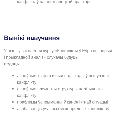
канфліктаў на постсавецкай прасторы.
Вынiкi навучання
У выніку засваення курсу «Канфлікты ў Еўразіі: тэорыя
і прыкладной аналіз» слухачы будуць
ведаць
:
асноўныя тэарэтычныя падыходы ў вывучэнні
канфлікту;
асноўныя элементы структуры палітычнага
канфлікту;
праблемы ўспрымання ў канфліктнай сітуацыі;
асаблівасці сучасных міжнародных канфліктаў.