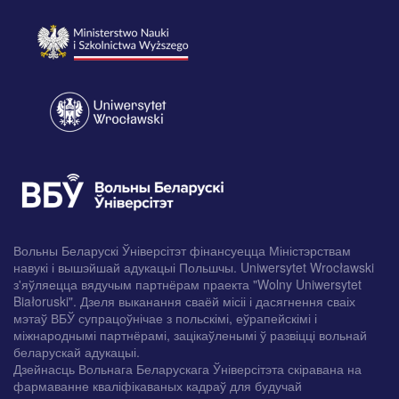
Вольны Беларускі Ўніверсітэт фінансуецца Міністэрствам
навукі і вышэйшай адукацыі Польшчы. Uniwersytet Wrocławski
з'яўляецца вядучым партнёрам праекта "Wolny Uniwersytet
Białoruski". Дзеля выканання сваёй місіі і дасягнення сваіх
мэтаў ВБЎ супрацоўнічае з польскімі, еўрапейскімі і
міжнароднымі партнёрамі, зацікаўленымі ў развіцці вольнай
беларускай адукацыі.
Дзейнасць Вольнага Беларускага Ўніверсітэта скіравана на
фармаванне кваліфікаваных кадраў для будучай