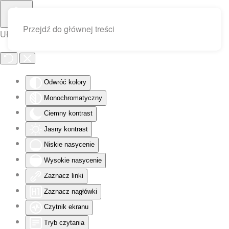
Przejdź do głównej treści
Ułatwienia dostępu
Odwróć kolory
Monochromatyczny
Ciemny kontrast
Jasny kontrast
Niskie nasycenie
Wysokie nasycenie
Zaznacz linki
Zaznacz nagłówki
Czytnik ekranu
Tryb czytania