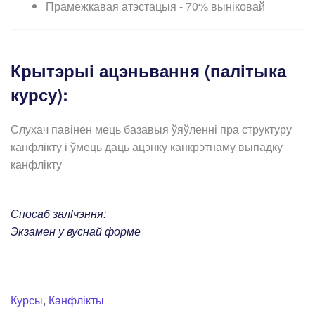
Прамежкавая атэстацыя - 70% выніковай
Крытэрыі ацэньвання (палітыка
курсу):
Слухач павінен мець базавыя ўяўленні пра структуру
канфлікту і ўмець даць ацэнку канкрэтнаму выпадку
канфлікту
Спосаб залiчэння:
Экзамен у вуснай форме
Курсы
,
Канфлікты