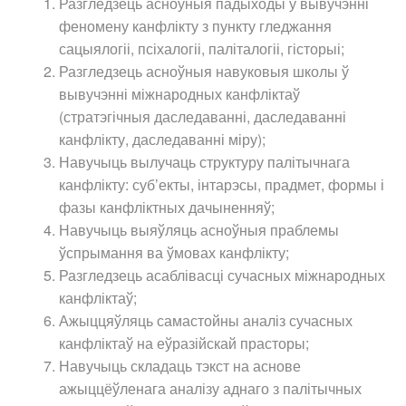
Разгледзець асноўныя падыходы ў вывучэнні
феномену канфлікту з пункту гледжання
сацыялогіі, псіхалогіі, паліталогіі, гісторыі;
Разгледзець асноўныя навуковыя школы ў
вывучэнні міжнародных канфліктаў
(стратэгічныя даследаванні, даследаванні
канфлікту, даследаванні міру);
Навучыць вылучаць структуру палітычнага
канфлікту: суб’екты, інтарэсы, прадмет, формы і
фазы канфліктных дачыненняў;
Навучыць выяўляць асноўныя праблемы
ўспрымання ва ўмовах канфлікту;
Разгледзець асаблівасці сучасных міжнародных
канфліктаў;
Ажыццяўляць самастойны аналіз сучасных
канфліктаў на еўразійскай прасторы;
Навучыць складаць тэкст на аснове
ажыццёўленага аналізу аднаго з палітычных