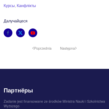
Курсы
,
Канфлікты
Далучайцеся
Poprzednia
Następna
Партнёры
Zadanie jest finansowane ze środków Ministra Nauki i Szkolnictwa
Wyższego