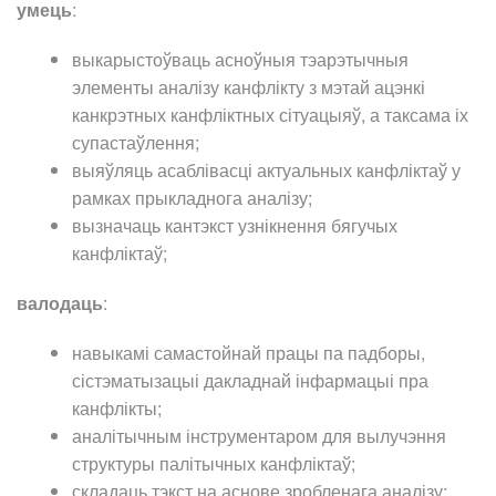
умець
:
выкарыстоўваць асноўныя тэарэтычныя
элементы аналізу канфлікту з мэтай ацэнкі
канкрэтных канфліктных сітуацыяў, а таксама іх
супастаўлення;
выяўляць асаблівасці актуальных канфліктаў у
рамках прыкладнога аналізу;
вызначаць кантэкст узнікнення бягучых
канфліктаў;
валодаць
:
навыкамі самастойнай працы па падборы,
сістэматызацыі дакладнай інфармацыі пра
канфлікты;
аналітычным інструментаром для вылучэння
структуры палітычных канфліктаў;
складаць тэкст на аснове зробленага аналізу;