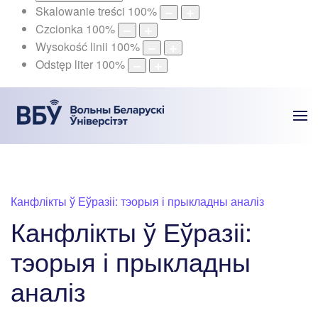
Skalowanie treści
100
%
Czcionka
100
%
Wysokość linii
100
%
Odstęp liter
100
%
Канфлікты ў Еўразіі: тэорыя і прыкладны аналіз
Канфлікты ў Еўразіі:
тэорыя і прыкладны
аналіз