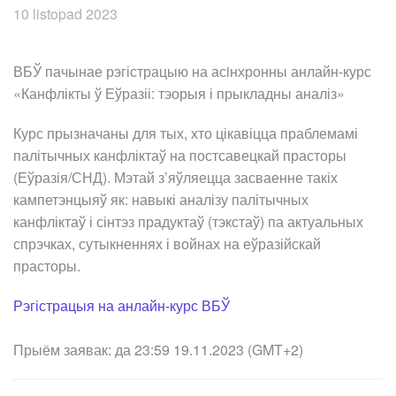
10 listopad 2023
ВБЎ пачынае рэгістрацыю на асiнхронны анлайн-курс
«Канфлікты ў Еўразіі: тэорыя і прыкладны аналіз»
Курс прызначаны для тых, хто цікавіцца праблемамі
палітычных канфліктаў на постсавецкай прасторы
(Еўразія/СНД). Мэтай з’яўляецца засваенне такіх
кампетэнцыяў як: навыкі аналізу палітычных
канфліктаў і сінтэз прадуктаў (тэкстаў) па актуальных
спрэчках, сутыкненнях і войнах на еўразійскай
прасторы.
Рэгістрацыя на анлайн-курс ВБЎ
Прыём заявак: да 23:59 19.11.2023 (GMT+2)