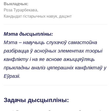
Выкладчык:
Роза Турарбекава,
Кандыдат гістарычных навук, дацэнт
Мэта дысцыпліны:
Мэта – навучыць слухачоў самастойна
разбірацца ў асноўных элементах тэорыі
канфлікту і на яе аснове ажыццяўляць
прыкладны аналіз цяперашніх канфліктаў у
Еўразіі.
Задачы дысцыпліны: