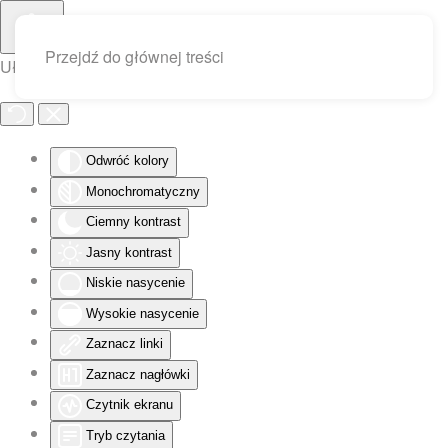
Przejdź do głównej treści
Ułatwienia dostępu
Odwróć kolory
Monochromatyczny
Ciemny kontrast
Jasny kontrast
Niskie nasycenie
Wysokie nasycenie
Zaznacz linki
Zaznacz nagłówki
Czytnik ekranu
Tryb czytania