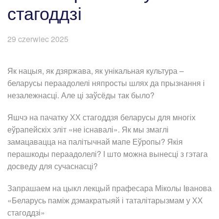
стагоддзі
29 czerwiec 2025
Як нацыя, як дзяржава, як унікальная культура –
беларусы пераадолелі няпросты шлях да прызнання і
незалежнасці. Але ці заўсёды так было?
Яшчэ на пачатку ХХ стагоддзя беларусы для многіх
еўрапейскіх эліт «не існавалі». Як мы змаглі
замацавацца на палітычнай мапе Еўропы? Якія
перашкоды пераадолелі? І што можна вынесці з гэтага
досведу для сучаснасці?
Запрашаем на цыкл лекцый прафесара Міколы Іванова
«Беларусь паміж дэмакратыяй і таталітарызмам у ХХ
стагоддзі»