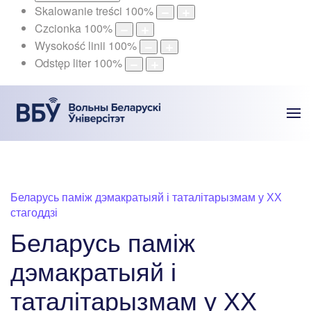
Skalowanie treści
100
%
Czcionka
100
%
Wysokość linii
100
%
Odstęp liter
100
%
Беларусь паміж дэмакратыяй і таталітарызмам у ХХ
стагоддзі
Беларусь паміж
дэмакратыяй і
таталітарызмам у ХХ