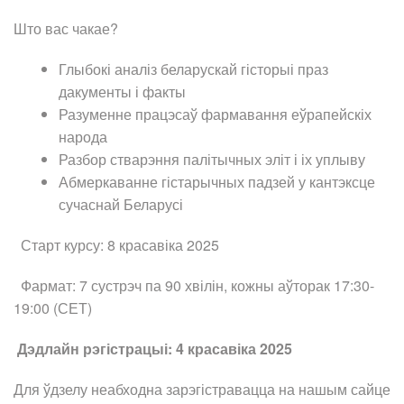
Што вас чакае?
Глыбокі аналіз беларускай гісторыі праз
дакументы і факты
Разуменне працэсаў фармавання еўрапейскіх
народа
Разбор стварэння палітычных эліт і іх уплыву
Абмеркаванне гістарычных падзей у кантэксце
сучаснай Беларусі
Старт курсу: 8 красавіка 2025
Фармат: 7 сустрэч па 90 хвілін, кожны аўторак 17:30-
19:00 (СЕТ)
Дэдлайн рэгістрацыі: 4 красавіка 2025
Для ўдзелу неабходна зарэгістравацца на нашым сайце