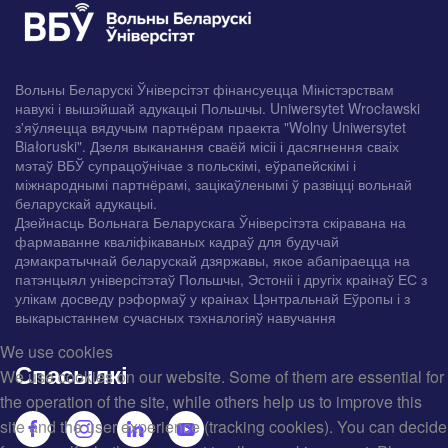
Вольны Беларускі Ўніверсітэт фінансуецца Міністэрствам
навукі і вышэйшай адукацыі Польшчы. Uniwersytet Wrocławski
з'яўляецца вядучым партнёрам праекта "Wolny Uniwersytet
Białoruski". Дзеля выканання сваёй місіі і дасягнення сваіх
мэтаў ВБЎ супрацоўнічае з польскімі, еўрапейскімі і
міжнароднымі партнёрамі, зацікаўленымі ў развіцці вольнай
беларускай адукацыі.
Дзейнасць Вольнага Беларускага Ўніверсітэта скіравана на
фармаванне кваліфікаваных кадраў для будучай
дэмакратычнай беларускай дзяржавы, якое абапіраецца на
патэнцыял універсітэтаў Польшчы, Эстоніі і другіх краінаў ЕС з
улікам досведу рэформаў у краінах Цэнтральнай Еўропы і з
выкарыстаннем сучасных тэхналогіяў навучання
We use cookies
Спасылкі
We use cookies on our website. Some of them are essential for
the operation of the site, while others help us to improve this
site and the user experience (tracking cookies). You can decide