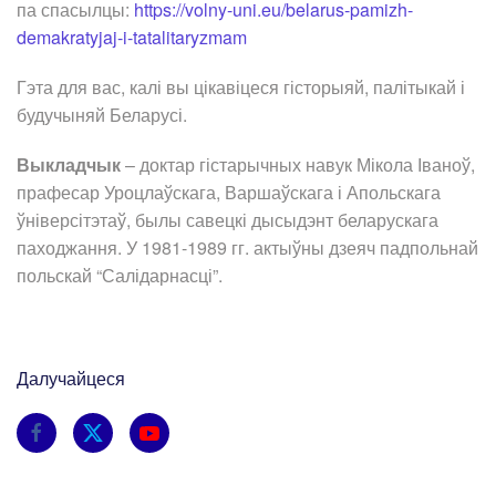
па спасылцы:
https://volny-uni.eu/belarus-pamizh-
demakratyjaj-i-tatalitaryzmam
Гэта для вас, калі вы цікавіцеся гісторыяй, палітыкай і
будучыняй Беларусі.
Выкладчык
– доктар гістарычных навук Мікола Іваноў,
прафесар Уроцлаўскага, Варшаўскага і Апольскага
ўніверсітэтаў, былы савецкі дысыдэнт беларускага
паходжання. У 1981-1989 гг. актыўны дзеяч падпольнай
польскай “Салідарнасці”.
Далучайцеся