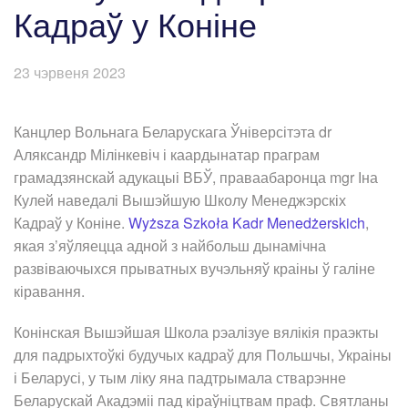
Кадраў у Коніне
23 чэрвеня 2023
Канцлер Вольнага Беларускага Ўніверсітэта dr
Аляксандр Мілінкевіч і каардынатар праграм
грамадзянскай адукацыі ВБЎ, праваабаронца mgr Іна
Кулей наведалі Вышэйшую Школу Менеджэрскіх
Кадраў у Коніне.
Wyższa Szkoła Kadr Menedżerskich
,
якая з’яўляецца адной з найбольш дынамічна
развіваючыхся прыватных вучэльняў краіны ў галіне
кіравання.
Конінская Вышэйшая Школа рэалізуе вялікія праэкты
для падрыхтоўкі будучых кадраў для Польшчы, Украіны
і Беларусі, у тым ліку яна падтрымала стварэнне
Беларускай Акадэміі пад кіраўніцтвам праф. Святланы