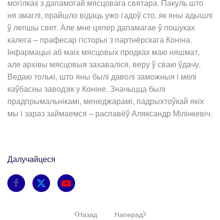
могілках з дапамогай мясцовага святара. Пакуль што
ня змаглі, прайшло відаць ужо гадоў сто, як яны адышлі
ў лепшы свет. Але мне цяпер дапамагае ў пошуках
калега – прафесар гісторыі з партнёрскага Коніна.
Інфармацыі аб маіх мясцовых продках маю няшмат,
але архівы мясцовыя захаваліся, веру ў сваю ўдачу.
Ведаю толькі, што яны былі даволі заможныя і мелі
каўбасны заводзік у Коніне. Значыцца былі
прадпрымальнікамі, менеджарамі, падрыхтоўкай якіх
мы і зараз займаемся – распавёў Аляксандр Мілінкевіч.
Далучайцеся
Назад
Наперад