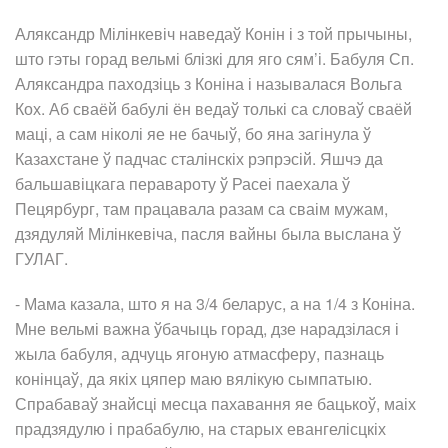
Аляксандр Мілінкевіч наведаў Конін і з той прычыны,
што гэты горад вельмі блізкі для яго сям’і. Бабуля Сп.
Аляксандра паходзіць з Коніна і называлася Вольга
Кох. Аб сваёй бабулі ён ведаў толькі са словаў сваёй
маці, а сам ніколі яе не бачыў, бо яна загінула ў
Казахстане ў падчас сталінскіх рэпрэсій. Яшчэ да
бальшавіцкага перавароту ў Расеі паехала ў
Пецярбург, там працавала разам са сваім мужам,
дзядуляй Мілінкевіча, пасля вайны была выслана ў
ГУЛАГ.
- Мама казала, што я на 3/4 беларус, а на 1/4 з Коніна.
Мне вельмі важна ўбачыць горад, дзе нарадзілася і
жыла бабуля, адчуць ягоную атмасферу, пазнаць
конінцаў, да якіх цяпер маю вялікую сымпатыю.
Спрабаваў знайсці месца пахавання яе бацькоў, маіх
прадзядулю і прабабулю, на старых евангелісцкіх