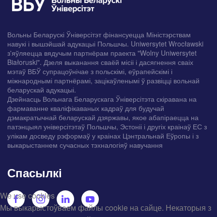
Вольны Беларускі Ўніверсітэт фінансуецца Міністэрствам
навукі і вышэйшай адукацыі Польшчы. Uniwersytet Wrocławski
з'яўляецца вядучым партнёрам праекта "Wolny Uniwersytet
Białoruski". Дзеля выканання сваёй місіі і дасягнення сваіх
мэтаў ВБЎ супрацоўнічае з польскімі, еўрапейскімі і
міжнароднымі партнёрамі, зацікаўленымі ў развіцці вольнай
беларускай адукацыі.
Дзейнасць Вольнага Беларускага Ўніверсітэта скіравана на
фармаванне кваліфікаваных кадраў для будучай
дэмакратычнай беларускай дзяржавы, якое абапіраецца на
патэнцыял універсітэтаў Польшчы, Эстоніі і другіх краінаў ЕС з
улікам досведу рэформаў у краінах Цэнтральнай Еўропы і з
выкарыстаннем сучасных тэхналогіяў навучання
Спасылкі
We use cookies
Мы выкарыстоўваем файлы cookie на сайце. Некаторыя з