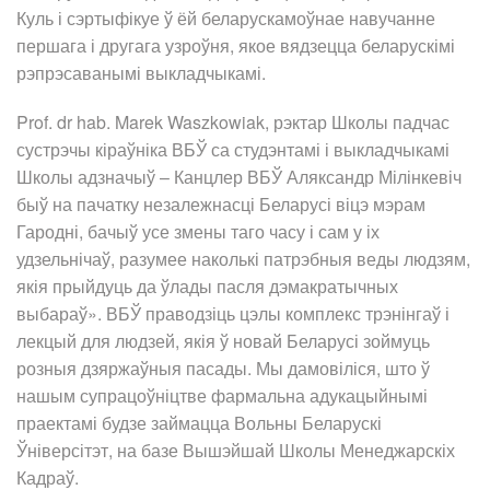
Куль і сэртыфікуе ў ёй беларускамоўнае навучанне
першага і другага узроўня, якое вядзецца беларускімі
рэпрэсаванымі выкладчыкамі.
Prof. dr hab. Marek Waszkowiak, рэктар Школы падчас
сустрэчы кіраўніка ВБЎ са студэнтамі і выкладчыкамі
Школы адзначыў – Канцлер ВБЎ Аляксандр Мілінкевіч
быў на пачатку незалежнасці Беларусі віцэ мэрам
Гародні, бачыў усе змены таго часу і сам у іх
удзельнічаў, разумее наколькі патрэбныя веды людзям,
якія прыйдуць да ўлады пасля дэмакратычных
выбараў». ВБЎ праводзіць цэлы комплекс трэнінгаў і
лекцый для людзей, якія ў новай Беларусі зоймуць
розныя дзяржаўныя пасады. Мы дамовіліся, што ў
нашым супрацоўніцтве фармальна адукацыйнымі
праектамі будзе займацца Вольны Беларускі
Ўніверсітэт, на базе Вышэйшай Школы Менеджарскіх
Кадраў.