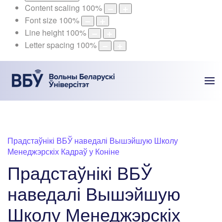
Content scaling
100
%
Font size
100
%
Line height
100
%
Letter spacing
100
%
Прадстаўнікі ВБЎ наведалі Вышэйшую Школу
Менеджэрскіх Кадраў у Коніне
Прадстаўнікі ВБЎ
наведалі Вышэйшую
Школу Менеджэрскіх