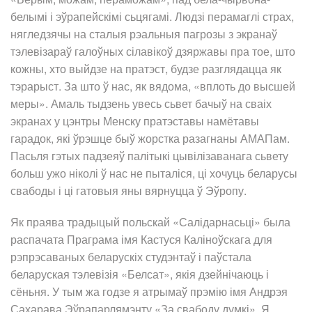
белымі і эўрапейскімі сьцягамі. Людзі перамаглі страх,
нягледзячы на сталыя рэальныя пагрозы з экранаў
тэлевізараў галоўных сілавікоў дзяржавы пра тое, што
кожны, хто выйдзе на пратэст, будзе разглядацца як
тэрарыст. За што ў нас, як вядома, «вплоть до высшей
меры». Амаль тыдзень увесь сьвет бачыў на сваіх
экранах у цэнтры Менску пратэставы намётавы
гарадок, які ўрэшце быў жорстка разагнаны АМАПам.
Пасьля гэтых падзеяў палітыкі цывілізаванага сьвету
больш ужо ніколі ў нас не пыталіся, ці хочуць беларусы
свабоды і ці гатовыя яны вярнуцца ў Эўропу.
Як праява традыцый польскай «Салідарнасьці» была
распачата Праграма імя Кастуся Каліноўскага для
рэпрэсаваных беларускіх студэнтаў і паўстала
беларуская тэлевізія «Белсат», якія дзейнічаюць і
сёньня. У тым жа годзе я атрымаў прэмію імя Андрэя
Сахарава Эўрапарлямэнту «За свабоду думкі». Я