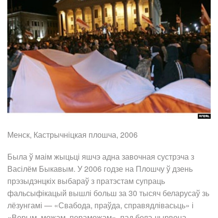
Менск, Кастрычніцкая плошча, 2006
Была ў маім жыцьці яшчэ адна завочная сустрэча з
Васілём Быкавым. У 2006 годзе на Плошчу ў дзень
прэзыдэнцкіх выбараў з пратэстам супраць
фальсыфікацый вышлі больш за 30 тысяч беларусаў зь
лёзунгамі — «Свабода, праўда, справядлівасьць» і
«Верым, можам, пераможам», пад бела-чырвона-