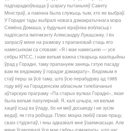
падпарадкоўвацца ў шэрагу пытаньняў Савету
Міністраў, а павінна была служыць тым, хто яе выбраў.
У Горадні тады выбралі новага дэмакратычнага мэра
Сямёна Домаша, у будучыні кіраўніка вобласьці і
падпісанта імпічмэнту Аляксандру Лукашэнку. І ён
запрасіў мяне на размову з прапановай стаць яго
намесьнікам са словамі: «Я і мае намесьнікі — усе
сябры КПСС, і нам вельмі важна стварыць кааліцыйны
ўрад у Горадні, таму прапануем заняць гэтую пасаду
вам як вядомаму ў горадзе дэмакрату». Вядомым я
стаў перш за ўсё таму, што ўсю перабудову ад 1985
году вёў на Горадзенскім абласным тэлебачаньні
аўтарскую праграму «Па старых вулках Горадні», якая
была вельмі папулярнай. Я, калі шчыра, ня вельмі
хацеў ісьці ва ўладу, бо ня меў досьведу і не зусім
ведаў, як гэта робіцца. Плюс моцна любіў сваю працу,
сваіх студэнтаў, і яны адказвалі мне ўзаемнасьцю. Але
мяне ўгаворвалі ўсе мае сябры-дэмакраты, што час