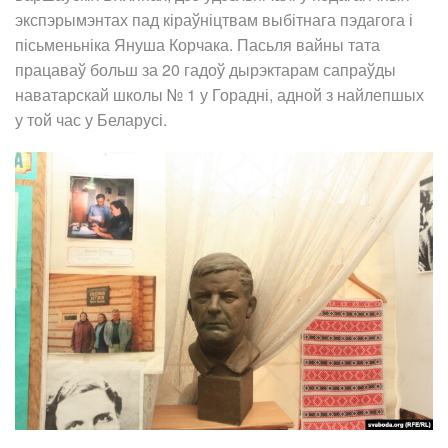
экспэрымэнтах пад кіраўніцтвам выбітнага пэдагога і
пісьменьніка Януша Корчака. Пасьля вайны тата
працаваў больш за 20 гадоў дырэктарам сапраўды
наватарскай школы № 1 у Горадні, адной з найлепшых
у той час у Беларусі.