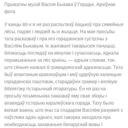
Прыватны музэй Васіля Быкава ў Горадні. Архіўнае
фота
У канцы 80-х я ня раз распытваў бацькоў пра сямейныя
лёсы, падзеі і людзей зь іх жыцьця. На мае просьбы
тата расказваў і пра яго горадзенскія сустрэчы з
Васілём Быкавым. Іх зьвязвалі таварыскія пачуцьці,
блізкасьць поглядаў на мінулае і сучаснасьць, яднала
перажываньне за лёс краіны, — адным словам, тое,
што сёньня назвалі б грамадзянскай адказнасьцю. Тата
быў апантаным краязнаўцам і меў цудоўную калекцыю
горадзенскіх паштовак, старадаўніх гравюр і вялікую
бібліятэку гістарычнай літаратуры. Ён ня раз на
просьбу пісьменьніка паказваў яму свае зборы і
апавядаў гісторыю каралеўскага горада. Тату было
вельмі важна, што яны са спадаром Васілём разумелі з
паўслова адзін аднаго, калі гаворка заходзіла пра
неабходнасьць захаваньня беларускай мовы і