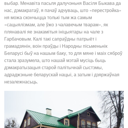
выбар. Менавіта пасьля далучэньня Васіля Быкава да
нас, дэмакратаў, я пачаў адчуваць, што «перестройка»
ня можа скончыцца толькі тым жа самым
«сацыялізмам, але ўжо з чалавечым тварам», як
плянавалі яе знакамітыя ініцыятары на чале з
Гарбачовым. Калі такі сапраўдны патрыёт і
грамадзянін, воін праўды і Народны пісьменьнік
Беларусі быў на нашым баку, то для мяне і маіх сяброў
стала зразумела, што нашай мэтай мусіць быць
дэмакратызацыя старой палітычнай сыстэмы,
адраджэньне беларускай нацыі, а затым і дзяржаўная
незалежнасьць.