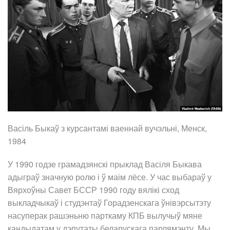
Васіль Быкаў з курсантамі ваеннай вучэльні, Менск,
1984
У 1990 годзе грамадзянскі прыклад Васіля Быкава
адыграў значную ролю і ў маім лёсе. У час выбараў у
Вярхоўны Савет БССР 1990 году вялікі сход
выкладчыкаў і студэнтаў Горадзенскага ўнівэрсытэту
насуперак рашэньню парткаму КПБ вылучыў мяне
кандыдатам у дэпутаты беларускага парлямэнту. Мы