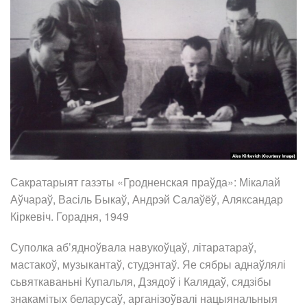
Сакратарыят газэты «Гродненская праўда»: Мікалай
Аўчараў, Васіль Быкаў, Андрэй Салаўёў, Аляксандар
Кіркевіч. Горадня, 1949
Суполка аб’ядноўвала навукоўцаў, літаратараў,
мастакоў, музыкантаў, студэнтаў. Яе сябры аднаўлялі
сьвяткаваньні Купальля, Дзядоў і Калядаў, сядзібы
знакамітых беларусаў, арганізоўвалі нацыянальныя