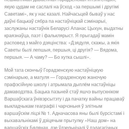
якую цудам не саслалі на ўсход «за першымі і другімі
Саветамі», як у нас казалі. Найчасьцей бываў у нас
даўні бацькаў сябра па настаўніцкай сэмінарыі,
заслужаны настаўнік Беларусі Апанас Цыхун, выдатны
краязнаўца, паэт і фальклярыст. Я прыгадаў мамін
расповед з майго дзяцінства: «Дзядуля, скажы, а якія
Саветы былі лепшыя, першыя, ці другія? — Вядома,
першыя. — А чаму? — Бо хутка сышлі».
Мой тата скончыў Горадзенскую настаўніцкую
сэмінарыю, а матуля — Горадзенскую жаночую
прафэсійную школу і атрымала дыплём настаўніцы
дамаводзтва. Бацька пазьней стаў яшчэ выпускніком
Варшаўскага ўнівэрсытэту і да пачатку вайны працаваў
выкладчыкам геаграфіі і чарчэньня ў элітным
варшаўскім ліцэі № 1. Адначасова яны былі бурсістамі і
выхавальнікамі ў дзіцячым прытулку «Наш дом» на
варшаўскіх Бялянах, дзе ўдзельнічалі ў пэдагагічных