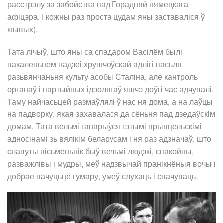
расстрэлу за забойства пад Горадняй нямецкага
афіцэра. І кожны раз проста цудам яны заставаліся ў
жывых).
Тата лічыў, што яны са спадаром Васілём былі
пакаленьнем надзеі хрушчоўскай адлігі пасьля
разьвянчаньня культу асобы Сталіна, але кантроль
органаў і партыйных ідэолягаў яшчэ доўгі час адчувалі.
Таму найчасьцей размаўлялі ў нас ня дома, а на лаўцы
на падворку, якая захавалася да сёньня пад дзедаўскім
домам. Тата вельмі ганарыўся гэтымі прыяцельскімі
адносінамі зь вялікім беларусам і ня раз адзначаў, што
славуты пісьменьнік быў вельмі людзкі, спакойны,
разважлівы і мудры, меў надзвычай пранікнёныя вочы і
добрае пачуцьцё гумару, умеў слухаць і спачуваць.