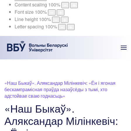
Content scaling
100
%
Font size
100
%
Line height
100
%
Letter spacing
100
%
«Наш Быкаў». Аляксандар Мілінкевіч: «Ён і ягоная
бескампрамісная праўда назаўсёды з тымі, хто
адстойвае сваю годнасьць»
«Наш Быкаў».
Аляксандар Мілінкевіч: