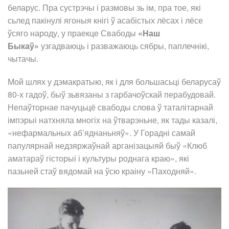
беларус. Пра сустрэчы і размовы зь ім, пра тое, які
сьлед пакінулі ягоныя кнігі ў асабістых лёсах і лёсе
ўсяго народу, у праекце Свабоды
«Наш
Быкаў»
узгадваюць і разважаюць сябры, паплечнікі,
чытачы.
Мой шлях у дэмакратыю, як і для большасьці беларусаў
80-х гадоў, быў зьвязаны з гарбачоўскай перабудовай.
Непаўторнае пачуцьцё свабоды слова ў таталітарнай
імпэрыі натхняла многіх на ўтварэньне, як тады казалі,
«нефармальных аб’яднаньняў». У Горадні самай
папулярнай недзяржаўнай арганізацыяй быў «Клюб
аматараў гісторыі і культуры роднага краю», які
пазьней стаў вядомай на ўсю краіну «Паходняй».