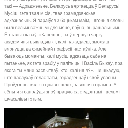
такі — Адраджэньне, Беларусь вяртаецца ў Беларусь!
Мусіш, гэта твая місія, твая грамадзянская
адказнасьць. Я параіўся з бацькам маім, і ягоныя словы
былі вельмі важнымі для мяне, пэўна, вырашальнымі.
Ён тады сказаў: «Канешне, ты ў першую чаргу
акадэмічны выкладчык і, калі пажадаеш, зможаш
вярнуцца да сямейнай прафэсіі настаўніка. Але
бываюць моманты, калі мусіш адказаць сабе на
пытаньне, як гэта зрабіў у палітыцы і Васіль Быкаў, пра
якога ты мяне распытваў: хто, калі ня я?». Не шкадую,
што паслухаў голас таты, горадзенцаў і свой уласны.
Пройдзены вялікі і цікавы шлях, за які ня сорамна. А
сёньня я сапраўды зноў працую са студэнтамі і вельмі
шчасьлівы гэтым.