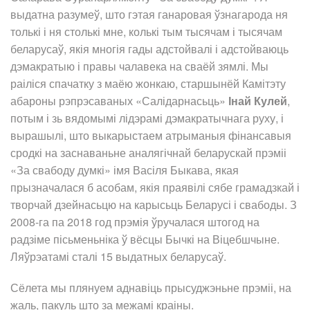
выдатна разумеў, што гэтая ганаровая ўзнагарода ня
толькі і ня столькі мне, колькі тым тысячам і тысячам
беларусаў, якія многія гады адстойвалі і адстойваюць
дэмакратыю і правы чалавека на сваёй зямлі. Мы
раіліся спачатку з маёю жонкаю, старшынёй Камітэту
абароны рэпрэсаваных «Салідарнасьць»
Інай Кулей
,
потым і зь вядомымі лідэрамі дэмакратычнага руху, і
вырашылі, што выкарыстаем атрыманыя фінансавыя
сродкі на заснаваньне аналягічнай беларускай прэміі
«За свабоду думкі» імя Васіля Быкава, якая
прызначалася б асобам, якія праявілі сябе грамадзкай і
творчай дзейнасьцю на карысьць Беларусі і свабоды. З
2008-га па 2018 год прэмія ўручалася штогод на
радзіме пісьменьніка ў вёсцы Бычкі на Віцебшчыне.
Ляўрэатамі сталі 15 выдатных беларусаў.
Сёлета мы плянуем аднавіць прысуджэньне прэміі, на
жаль, пакуль што за межамі краіны.