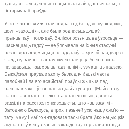
культуры, аднаўленьня нацыянальнай ідэнтычнасьці і
гістарычнай праўды.
У іх не было зямляцкай роднасьці, бо адзін «усходнік»,
другі «заходнік», але была роднасьць душаў,
прынцыпаў і поглядаў. Вялікая розьніца ва ўзросьце —
шаснаццаць гадоў — не ўплывала на іхныя стасункі, і
розны досьвед жыцьця не аддаляў, а хутчэй наадварот.
Салдату вайны і настаўніку ліхалецьця было важна
пагаварыць, «зьверыць гадзіньнікі», узмацніць надзею.
Быкаўская праўда з акопу была для бацькі часта
падобнай і да яго асабістай праўды жыцьця пад
бальшавікамі і ў час нацысцкай акупацыі. (Майго тату,
«антысавецкага інтэлігента ў капелюшы», двойчы
вадзілі на расстрэл энкавэдысты, што «вызвалілі»
Заходнюю Беларусь, а трохі пазьней усю нашу сям’ю —
тату, маму і майго 4-гадовага тады брата ўжо нацысцкія
акупанты ўзялі ў якасьці закладнікаў і прыгаварылі да