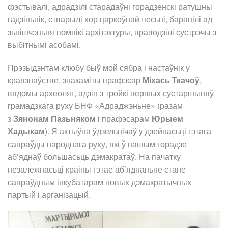
фэстывалі, адрадзілі старадаўні горадзенскі ратушны
гадзіньнік, стварылі хор царкоўнай песьні, баранілі ад
зьнішчэньня помнікі архітэктуры, праводзілі сустрэчы з
выбітнымі асобамі.
Прэзыдэнтам клюбу быў мой сябра і настаўнік у
краязнаўстве, знакаміты прафэсар
Міхась Ткачоў
,
вядомы археоляг, адзін з тройкі першых сустаршыняў
грамадзкага руху БНФ «Адраджэньне» (разам
з
Зянонам Пазьняком
і прафэсарам
Юрыем
Хадыкам
). Я актыўна ўдзельнічаў у дзейнасьці гэтага
сапраўды народнага руху, які ў нашым горадзе
аб’яднаў большасьць дэмакратаў. На пачатку
незалежнасьці краіны гэтае аб’яднаньне стане
сапраўдным інкубатарам новых дэмакратычных
партый і арганізацый.