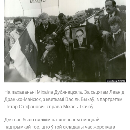
На пахаваньні Міхаіла Дубянецкага. За сьцягам Леанід
Дранько-Майсюк, з кветкамі Васіль Быкаў, з партрэтам
Пётар Стэфановіч, справа Міхась Ткачоў.
Для нас было вялікім натхненьнем і моцнай
падтрымкай тое, што ў той складаны час жорсткага