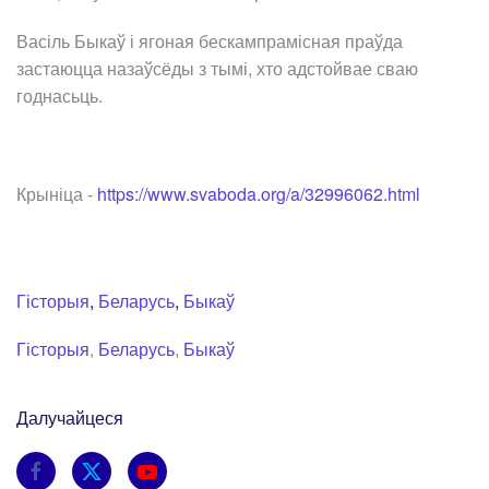
Васіль Быкаў і ягоная бескампрамісная праўда
застаюцца назаўсёды з тымі, хто адстойвае сваю
годнасьць.
Крыніца -
https://www.svaboda.org/a/32996062.html
Гісторыя
,
Беларусь
,
Быкаў
Гісторыя
,
Беларусь
,
Быкаў
Далучайцеся