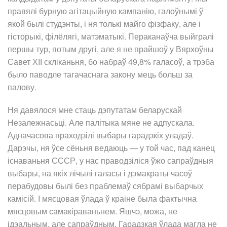
правялі бурную агітацыйную кампанію, галоўнымі ў
якой былі студэнты, і ня толькі майго фізфаку, але і
гісторыкі, філёлягі, матэматыкі. Пераканаўча выйгралі
першы тур, потым другі, але я не прайшоў у Вярхоўны
Савет ХІІ скліканьня, бо набраў 49,8% галасоў, а трэба
было паводле тагачаснага закону мець больш за
палову.
Ня давялося мне стаць дэпутатам беларускай
Незалежнасьці. Але палітыка мяне не адпускала.
Адначасова праходзілі выбары гарадзкіх уладаў.
Дарэчы, ня ўсе сёньня ведаюць — у той час, пад канец
існаваньня СССР, у нас праводзіліся ўжо сапраўдныя
выбары, на якіх лічылі галасы і дэмакраты часоў
перабудовы былі без праблемаў сябрамі выбарчых
камісій. І мясцовая ўлада ў краіне была фактычна
мясцовым самакіраваньнем. Яшчэ, можа, не
ідэальным, але сапраўдным. Гарадзкая ўлада магла не