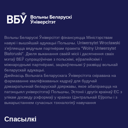
Вольны Беларускі Ўніверсітэт фінансуецца Міністэрствам
навукі і вышэйшай адукацыі Польшчы. Uniwersytet Wrocławski
з'яўляецца вядучым партнёрам праекта "Wolny Uniwersytet
Białoruski". Дзеля выканання сваёй місіі і дасягнення сваіх
мэтаў ВБЎ супрацоўнічае з польскімі, еўрапейскімі і
міжнароднымі партнёрамі, зацікаўленымі ў развіцці вольнай
беларускай адукацыі.
Дзейнасць Вольнага Беларускага Ўніверсітэта скіравана на
фармаванне кваліфікаваных кадраў для будучай
дэмакратычнай беларускай дзяржавы, якое абапіраецца на
патэнцыял універсітэтаў Польшчы, Эстоніі і другіх краінаў ЕС з
улікам досведу рэформаў у краінах Цэнтральнай Еўропы і з
выкарыстаннем сучасных тэхналогіяў навучання
Спасылкі