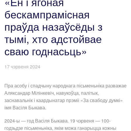
«Ён і ягоная
бескампрамісная
праўда назаўсёды з
тымі, хто адстойвае
сваю годнасьць»
17 чэрвеня 2024
Пра асобу і спадчыну народнага пісьменьніка разважае
Аляксандар Мілінкевіч, навукоўца, палітык,
заснавальнік і каардынатар прэміі «За свабоду думкі»
імя Васіля Быкава.
2024-ы — год Васіля Быкава. 19 чэрвеня — 100-
годзьдзе пісьменьніка, якім можа ганарыцца кожны