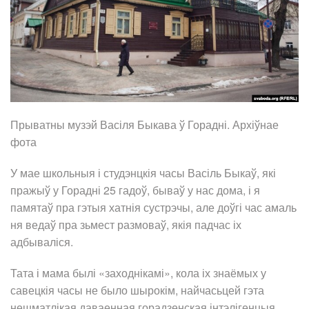
Прыватны музэй Васіля Быкава ў Горадні. Архіўнае
фота
У мае школьныя і студэнцкія часы Васіль Быкаў, які
пражыў у Горадні 25 гадоў, бываў у нас дома, і я
памятаў пра гэтыя хатнія сустрэчы, але доўгі час амаль
ня ведаў пра зьмест размоваў, якія падчас іх
адбываліся.
Тата і мама былі «заходнікамі», кола іх знаёмых у
савецкія часы не было шырокім, найчасьцей гэта
нешматлікая даваенная горадзенская інтэлігенцыя,