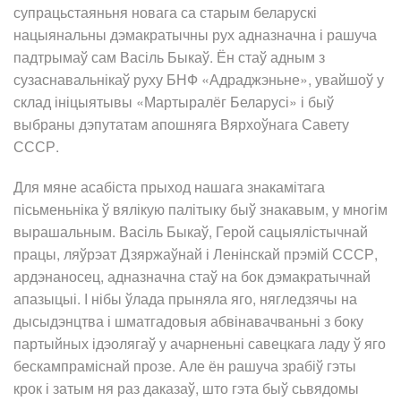
супрацьстаяньня новага са старым беларускі
нацыянальны дэмакратычны рух адназначна і рашуча
падтрымаў сам Васіль Быкаў. Ён стаў адным з
сузаснавальнікаў руху БНФ «Адраджэньне», увайшоў у
склад ініцыятывы «Мартыралёг Беларусі» і быў
выбраны дэпутатам апошняга Вярхоўнага Савету
СССР.
Для мяне асабіста прыход нашага знакамітага
пісьменьніка ў вялікую палітыку быў знакавым, у многім
вырашальным. Васіль Быкаў, Герой сацыялістычнай
працы, ляўрэат Дзяржаўнай і Ленінскай прэмій СССР,
ардэнаносец, адназначна стаў на бок дэмакратычнай
апазыцыі. І нібы ўлада прыняла яго, нягледзячы на
дысыдэнцтва і шматгадовыя абвінавачваньні з боку
партыйных ідэолягаў у ачарненьні савецкага ладу ў яго
бескампраміснай прозе. Але ён рашуча зрабіў гэты
крок і затым ня раз даказаў, што гэта быў сьвядомы