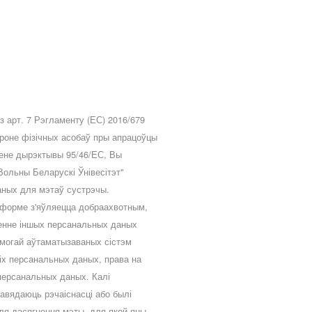
 арт. 7 Рэгламенту (ЕС) 2016/679
ароне фізічных асобаў пры апрацоўцы
мене дырэктывы 95/46/ЕС, Вы
ольны Беларускі Ўнівесітэт"
 даных для мэтаў сустрэчы.
 форме з'яўляецца добраахвотным,
ленне іншых персанальных даных
амогай аўтаматызаваных сістэм
іх персанальных даных, права на
 персанальных даных. Калі
авядаюць рэчаіснасці або былі
ля дасягнення мэты, для якой яны