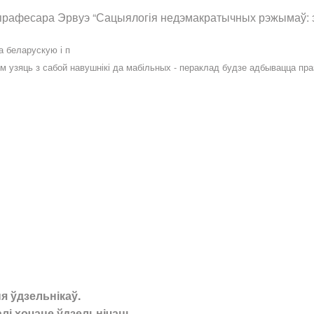
 прафесара Эрвуэ “Сацыялогія недэмакратычных рэжымаў: 
а беларускую і п
ім узяць з сабой навушнікі да мабільных - пераклад будзе адбывацца пр
я ўдзельнікаў.
калі хочаце ўдзельнічаць