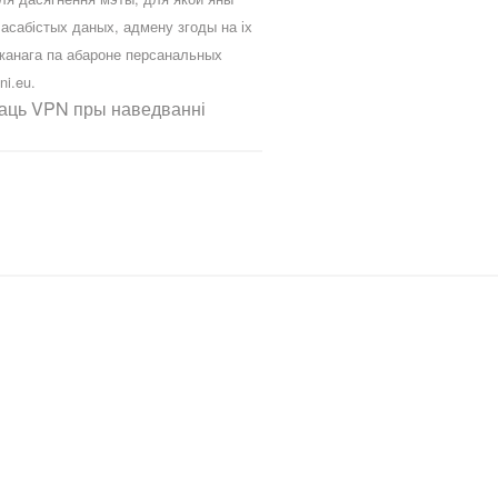
сабістых даных, адмену згоды на іх
жанага па абароне персанальных
ni.eu
.
ваць VPN пры наведванні