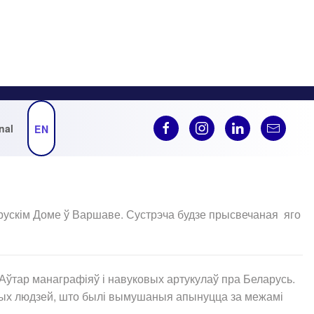
nal
EN
еларускім Доме ў Варшаве. Сустрэча будзе прысвечаная яго
Аўтар манаграфіяў і навуковых артукулаў пра Беларусь.
і тых людзей, што былі вымушаныя апынуцца за межамі