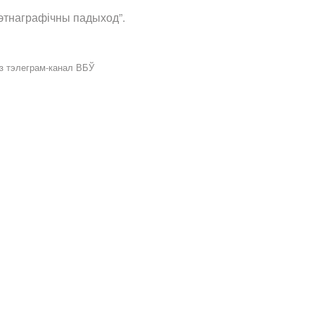
этнаграфічны падыход”.
аз тэлеграм-канал ВБЎ