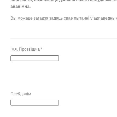
ананімна.
Вы можаце загадзя задаць свае пытанні ў адпаведным
Імя, Прозвішча
*
Псеўданім