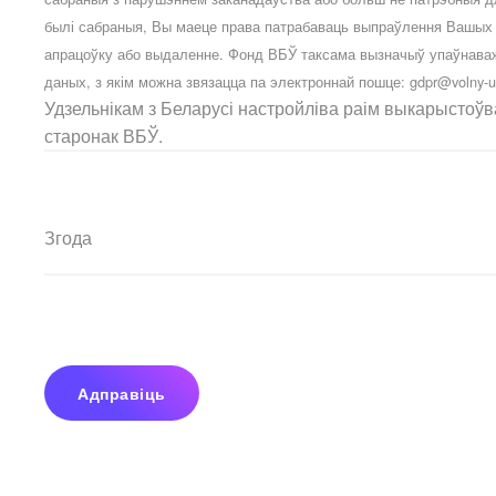
былі сабраныя, Вы маеце права патрабаваць выпраўлення Вашых а
апрацоўку або выдаленне. Фонд ВБЎ таксама вызначыў упаўнава
даных, з якім можна звязацца па электроннай пошце:
gdpr@volny-u
Удзельнікам з Беларусі настройліва раім выкарыстоў
старонак ВБЎ.
Згода
Адправіць