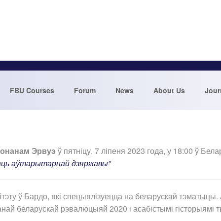
FBU Courses
Forum
News
About Us
Jour
онанам Эрвуэ
ў пятніцу, 7 ліпеня 2023 года, у 18:00 ў Б
аць аўтарытарнай дзяржавы”
эту ў Бардо, які спецыялізуецца на беларускай тэматыцы. 
нчанай беларускай рэвалюцыяй 2020 і асабістымі гісторыям