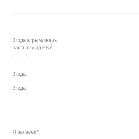
Згода атрымліваць
рассылку ад ВБЎ
Згода
Згода
Я чалавек
*