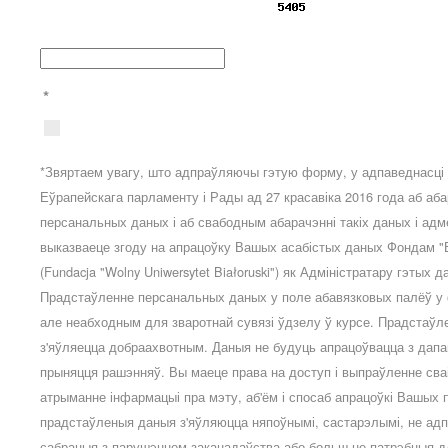
*
*Звяртаем увагу, што адпраўляючы гэтую форму, у адпаведнасці з
Еўрапейскага парламенту і Рады ад 27 красавіка 2016 года аб аб
персанальных даных і аб свабодным абарачэнні такіх даных і ад
выказваеце згоду на апрацоўку Вашых асабістых даных Фондам "В
(Fundacja "Wolny Uniwersytet Białoruski") як Адміністратару гэтых
Прадстаўленне персанальных даных у поле абавязковых палёў у
але неабходным для зваротнай сувязі ўдзелу ў курсе. Прадстаў
з'яўляецца добраахвотным. Даныя не будуць апрацоўвацца з дап
прыняцця рашэнняў. Вы маеце права на доступ і выпраўленне сва
атрыманне інфармацыі пра мэту, аб'ём і спосаб апрацоўкі Вашых
прадстаўленыя даныя з'яўляюцца няпоўнымі, састарэлымі, не адп
сабраныя з парушэннем заканадаўства або больш не патрэбныя д