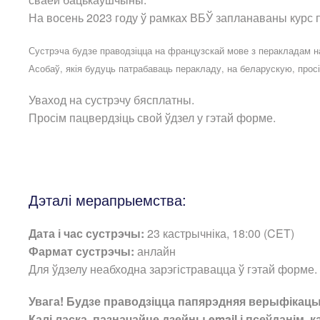
На восень 2023 году ў рамках ВБЎ запланаваны курс
Сустрэча будзе праводзіцца на французскай мове з перакладам н
Асобаў, якія будуць патрабаваць перакладу, на беларускую, прос
Уваход на сустрэчу бясплатны.
Просім пацвердзіць свой ўдзел у гэтай форме.
Дэталі мерапрыемства:
Дата і час сустрэчы:
23 кастрычніка, 18:00 (CET)
Фармат сустрэчы:
анлайн
Для ўдзелу неабходна зарэгістравацца ў гэтай форме.
Увага! Будзе праводзіцца папярэдняя верыфікацы
Калі ласка, пазначайце дзейны email і псеўданім, 