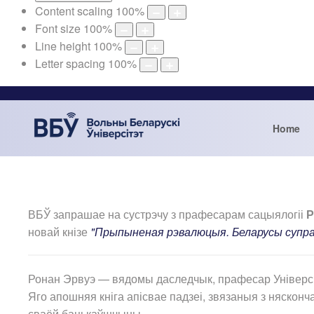
Content scaling
100
%
Font size
100
%
Line height
100
%
Letter spacing
100
%
Home
ВБЎ запрашае на сустрэчу з прафесарам сацыялогіі
Р
новай кнізе
"Прыпыненая рэвалюцыя. Беларусы супр
Ронан Эрвуэ — вядомы даследчык, прафесар Універсіт
Яго апошняя кніга апісвае падзеі, звязаныя з няско
сваёй бацькаўшчыны.