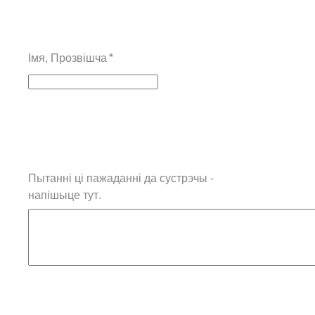
Імя, Прозвішча
*
Пытанні ці пажаданні да сустрэчы -
напішыце тут.