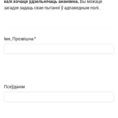
калі хочаце ўдзельнічаць ананімна.
Вы можаце
загадзя задаць свае пытанні ў адпаведным полі.
Імя, Прозвішча
*
Псеўданім