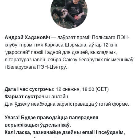
Андрэй Хадановіч
— лаўрэат прэміі Польскага ПЭН-
клубу і прэміі імя Карласа Шэрмана, аўтар 12 кніг
“дарослай” паэзіі і адной для дзяцей, выкладчык,
літаратуразнавец, сябра Саюзу беларускіх пісьменнікаў
і Беларускага ПЭН-Цэнтру.
Дата і час сустрэчы:
12 снежня, 18:00 (CET)
Фармат сустрэчы:
анлайн
Для ўдзелу неабходна зарэгістравацца ў гэтай форме.
Увага! Будзе праводзіцца папярэдняя
верыфікацыя ўдзельнікаў.
Калі ласка, пазначайце дзейны email і псеўданім,