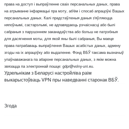
права на доступ і выпраўленне сваіх персанальных даных, права
на атрыманне інфармацыі пра мэту, аб'ём і спосаб апрацоўкі Вашых
персанальных даных. Калі прадстаўленыя даныя з'яўляюцца
няпоўнымі, састарэлымі, не адпавядаюць рэчаіснасці або былі
сабраныя з парушэннем заканадаўства або больш не патрэбныя
для дасягнення мэты, для якой яны былі сабраныя, Вы маеце
права патрабаваць выпраўлення Вашых асабістых даных, адмену
згоды на іх апрацоўку або выдаленне. Фонд ВБЎ таксама вызначыў
упаўнаважанага па абароне персанальных даных, з якім можна
звязацца па электроннай пошце:
gdpr@volny-uni.eu
.
Удзельнікам з Беларусі настройліва раім
выкарыстоўваць VPN пры наведванні старонак ВБЎ.
Згода