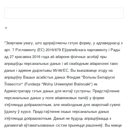
*
*Звяртаем увагу, што адпраўляючы гэтую форму, у адпаведнасці з
арт. 7 Рэгламенту (ЕС) 2016/679 Еўрапейскага парламенту і Рады
ад 27 красавіка 2016 года аб абароне фізічных асобаў пры
апрацоўцы персанальных даных і аб свабодным абарачэнні такіх
даных і адмене дырэктывы 95/46/ЕС, Вы выказваеце згоду на
апрацоўку Вашых асабістых даных Фондам "Вольны Беларускі
Ўнівесітэт" (Fundacja "Wolny Uniwersytet Białoruski") як
Адміністратару гэтых даных для мэтаў сустрэчы. Прадстаўленне
персанальных даных у поле абавязковых палёў у форме
з'яўляецца добраахвотным, але неабходным для зваротнай сувязі
ўдзелу ў курсе. Прадстаўленне іншых персанальных даных
з'яўляецца добраахвотным. Даныя не будуць апрацоўвацца з
дапамогай аўтаматызаваных сістэм прыняцця рашэнняў. Вы маеце