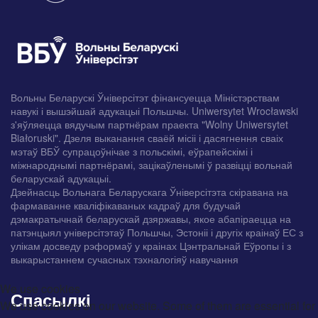
Вольны Беларускі Ўніверсітэт фінансуецца Міністэрствам
навукі і вышэйшай адукацыі Польшчы. Uniwersytet Wrocławski
з'яўляецца вядучым партнёрам праекта "Wolny Uniwersytet
Białoruski". Дзеля выканання сваёй місіі і дасягнення сваіх
мэтаў ВБЎ супрацоўнічае з польскімі, еўрапейскімі і
міжнароднымі партнёрамі, зацікаўленымі ў развіцці вольнай
беларускай адукацыі.
Дзейнасць Вольнага Беларускага Ўніверсітэта скіравана на
фармаванне кваліфікаваных кадраў для будучай
дэмакратычнай беларускай дзяржавы, якое абапіраецца на
патэнцыял універсітэтаў Польшчы, Эстоніі і другіх краінаў ЕС з
улікам досведу рэформаў у краінах Цэнтральнай Еўропы і з
выкарыстаннем сучасных тэхналогіяў навучання
We use cookies
Спасылкі
We use cookies on our website. Some of them are essential for