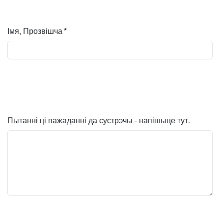
Імя, Прозвішча
*
Пытанні ці пажаданні да сустрэчы - напішыце тут.