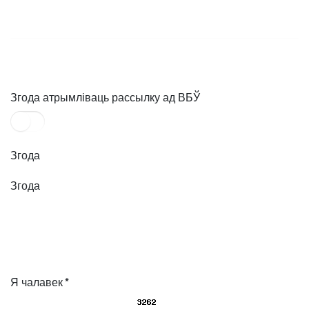
Згода атрымліваць рассылку ад ВБЎ
Згода
Згода
Я чалавек
*