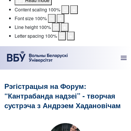
Read mode
Content scaling
100
%
Font size
100
%
Line height
100
%
Letter spacing
100
%
Рэгістрацыя на Форум:
“Кантрабанда надзеі” - творчая
сустрэча з Андрэем Хадановічам