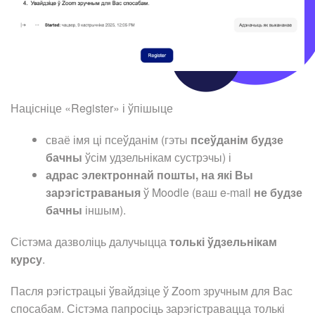
Націсніце «Register» і ўпішыце
сваё імя ці псеўданім (гэты
псеўданім будзе
бачны
ўсім удзельнікам сустрэчы) і
адрас электроннай пошты, на які Вы
зарэгістраваныя
ў Moodle (ваш e-mail
не будзе
бачны
іншым).
Сістэма дазволіць далучыцца
толькі ўдзельнікам
курсу
.
Пасля рэгістрацыі ўвайдзіце ў Zoom зручным для Вас
спосабам. Сістэма папросіць зарэгістравацца толькі