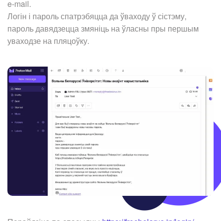
e-mail.
Логін і пароль спатрэбяцца да ўваходу ў сістэму,
пароль давядзецца змяніць на ўласны пры першым
уваходзе на пляцоўку.