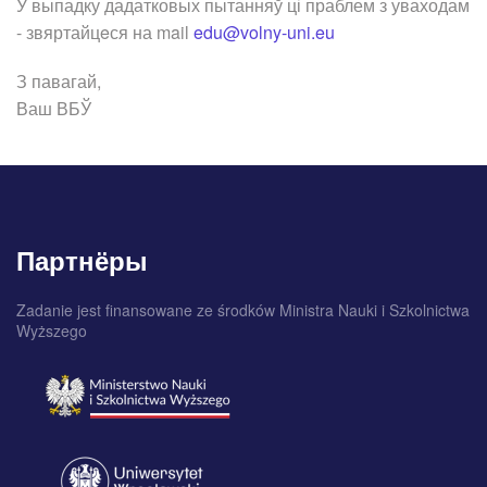
У выпадку дадатковых пытанняў ці праблем з уваходам
- звяртайцeся на mail
edu@volny-uni.eu
З павагай,
Ваш ВБЎ
Партнёры
Zadanie jest finansowane ze środków Ministra Nauki i Szkolnictwa
Wyższego