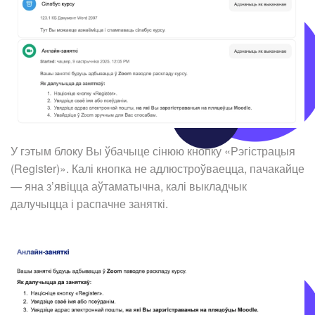
У гэтым блоку Вы ўбачыце сінюю кнопку «Рэгістрацыя
(Register)». Калі кнопка не адлюстроўваецца, пачакайце
— яна з’явіцца аўтаматычна, калі выкладчык
далучыцца і распачне заняткі.