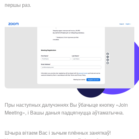
першы раз.
Пры наступных далучэннях Вы ўбачыце кнопку «Join
Meeting», і Вашы даныя падцягнуцца аўтаматычна.
Шчыра вітаем Вас і зычым плённых заняткаў!