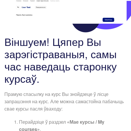
Віншуем! Цяпер Вы
зарэгістраваныя, самы
час наведаць старонку
курсаў.
Прамую спасылку на курс Вы знойдзеце ў лісце
запрашэння на курс. Але можна самастойна пабачыць
свае курсы пасля ўваходу:
Перайдзіце ў раздзел
«Мае курсы / My
courses»
.