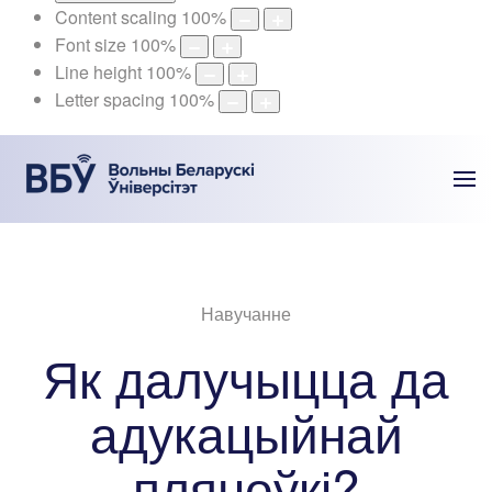
Content scaling
100
%
Font size
100
%
Line height
100
%
Letter spacing
100
%
Навучанне
Як далучыцца да
адукацыйнай
пляцоўкі?