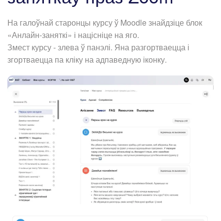
На галоўнай старонцы курсу ў Moodle знайдзіце блок
«Анлайн-заняткі» і націсніце на яго.
Змест курсу - злева ў панэлі. Яна разгортваецца і
згортваецца па кліку на адпаведную іконку.