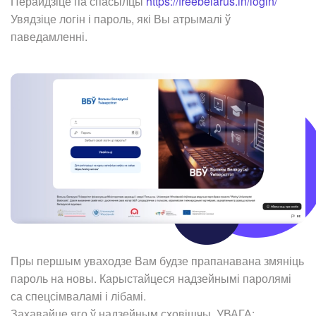
Перайдзіце па спасылцы
https://freebelarus.in/login/
Увядзіце логін і пароль, які Вы атрымалі ў
паведамленні.
Пры першым уваходзе Вам будзе прапанавана змяніць
пароль на новы. Карыстайцеся надзейнымі паролямі
са спецсімваламі і лібамі.
Захавайце яго ў надзейным сховішчы. УВАГА: