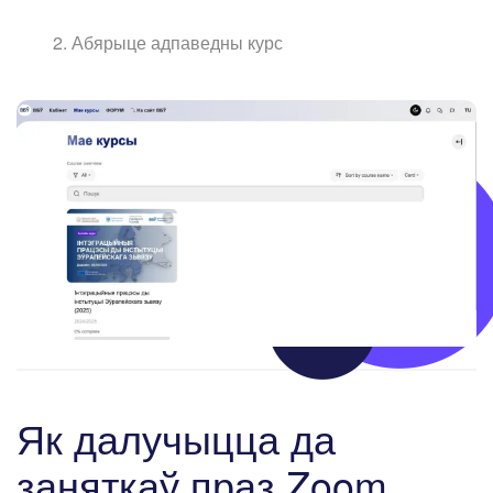
Абярыце адпаведны курс
Як далучыцца да
заняткаў праз Zoom