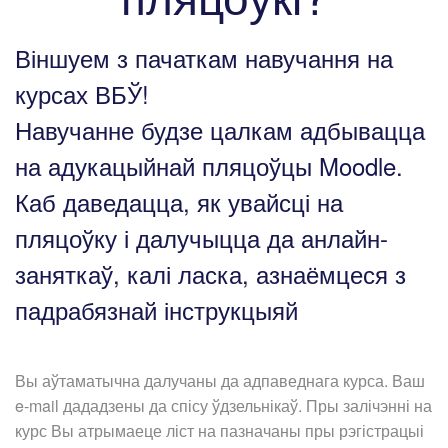
Віншуем з пачаткам навучання на
курсах ВБЎ!
Навучанне будзе цалкам адбывацца
на адукацыйнай пляцоўцы Moodle.
Каб даведацца, як увайсці на
пляцоўку і далучыцца да анлайн-
заняткаў, калі ласка, азнаёмцеся з
падрабязнай інструкцыяй
Вы аўтаматычна далучаны да адпаведнага курса. Ваш
e-mail дададзены да спісу ўдзельнікаў. Пры залічэнні на
курс Вы атрымаеце ліст на пазначаны пры рэгістрацыі