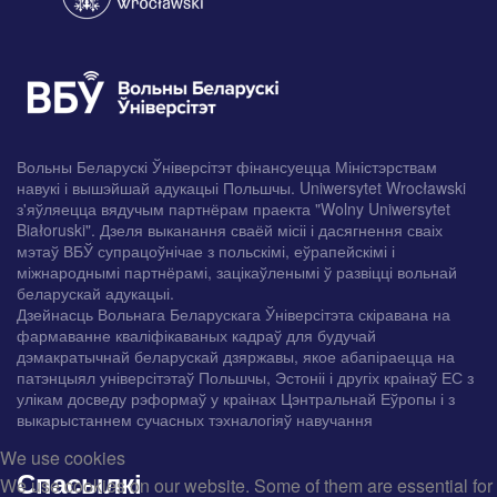
Вольны Беларускі Ўніверсітэт фінансуецца Міністэрствам
навукі і вышэйшай адукацыі Польшчы. Uniwersytet Wrocławski
з'яўляецца вядучым партнёрам праекта "Wolny Uniwersytet
Białoruski". Дзеля выканання сваёй місіі і дасягнення сваіх
мэтаў ВБЎ супрацоўнічае з польскімі, еўрапейскімі і
міжнароднымі партнёрамі, зацікаўленымі ў развіцці вольнай
беларускай адукацыі.
Дзейнасць Вольнага Беларускага Ўніверсітэта скіравана на
фармаванне кваліфікаваных кадраў для будучай
дэмакратычнай беларускай дзяржавы, якое абапіраецца на
патэнцыял універсітэтаў Польшчы, Эстоніі і другіх краінаў ЕС з
улікам досведу рэформаў у краінах Цэнтральнай Еўропы і з
выкарыстаннем сучасных тэхналогіяў навучання
We use cookies
Спасылкі
We use cookies on our website. Some of them are essential for