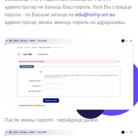
адміністратар не бачыць Ваш пароль. Калі Вы страціце
пароль - па Вашым запыце на
edu@volny-uni.eu
адміністратар зможа змяніць пароль на адраразовы.
Пасля змены пароля - перайдзіце далей