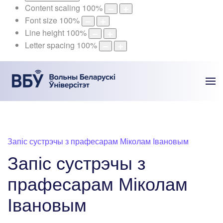
Content scaling
100
%
Font size
100
%
Line height
100
%
Letter spacing
100
%
Запіс сустрэчы з прафесарам Міколам Івановым
Запіс сустрэчы з
прафесарам Міколам
Івановым