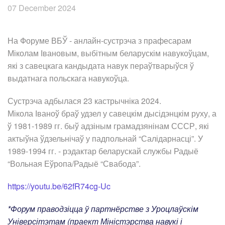
07 December 2024
На Форуме ВБЎ - анлайн-сустрэча з прафесарам
Міколам Івановым, выбітным беларускім навукоўцам,
які з савецкага кандыдата навук пераўтварыўся ў
выдатнага польскага навукоўца.
Сустрэча адбылася 23 кастрычніка 2024.
Мікола Іваноў браў удзел у савецкім дысідэнцкім руху, а
ў 1981-1989 гг. быў адзіным грамадзянінам СССР, які
актыўна ўдзельнічаў у падпольнай “Салідарнасці”. У
1989-1994 гг. - рэдактар беларускай службы Радыё
“Вольная Еўропа/Радыё “Свабода”.
https://youtu.be/62fR74cg-Uc
*Форум праводзіцца ў партнёрстве з Уроцлаўскім
Універсітэтам (праект Міністэрства навукі і