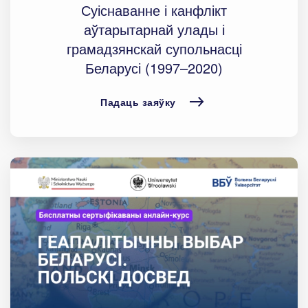
Суіснаванне і канфлікт
аўтарытарнай улады і
грамадзянскай супольнасці
Беларусі (1997–2020)
Падаць заяўку