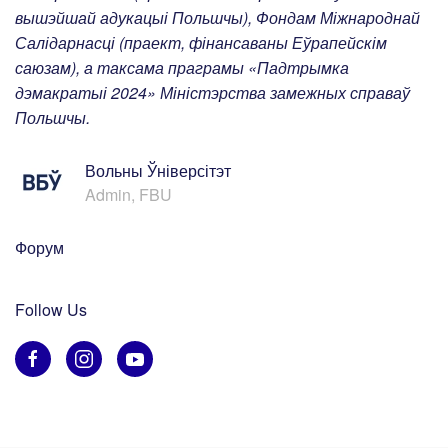
вышэйшай адукацыі Польшчы), Фондам Міжнароднай
Салідарнасці (праект, фінансаваны Еўрапейскім
саюзам), а таксама праграмы «Падтрымка
дэмакратыі 2024» Міністэрства замежных справаў
Польшчы.
Вольны Ўніверсітэт
Admin, FBU
Форум
Follow Us