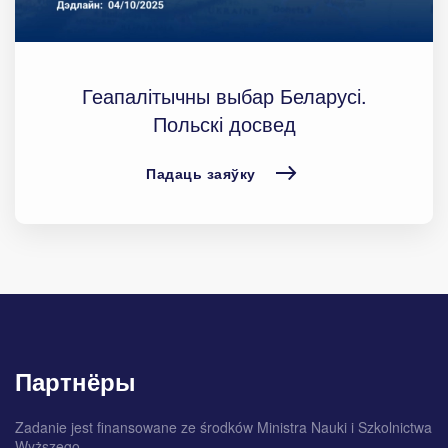
Геапалітычны выбар Беларусі.
Польскі досвед
Падаць заяўку
Партнёры
Zadanie jest finansowane ze środków Ministra Nauki i Szkolnictwa
Wyższego