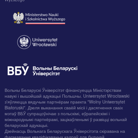
Вольны Беларускі Ўніверсітэт фінансуецца Міністэрствам
навукі і вышэйшай адукацыі Польшчы. Uniwersytet Wrocławski
з'яўляецца вядучым партнёрам праекта "Wolny Uniwersytet
Białoruski". Дзеля выканання сваёй місіі і дасягнення сваіх
мэтаў ВБЎ супрацоўнічае з польскімі, еўрапейскімі і
міжнароднымі партнёрамі, зацікаўленымі ў развіцці вольнай
беларускай адукацыі.
Дзейнасць Вольнага Беларускага Ўніверсітэта скіравана на
фармаванне кваліфікаваных кадраў для будучай