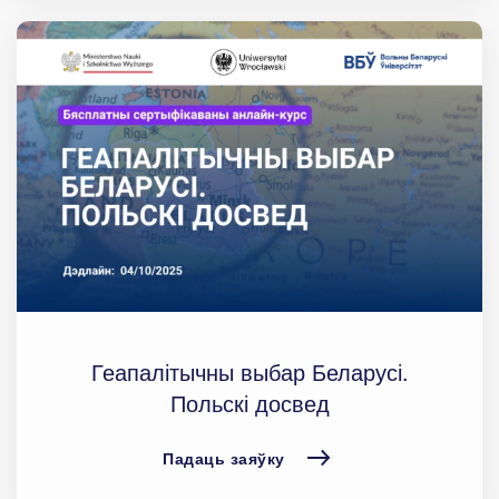
Геапалітычны выбар Беларусі.
Польскі досвед
Падаць заяўку