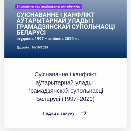
Суіснаванне і канфлікт
аўтарытарнай улады і
грамадзянскай супольнасці
Беларусі (1997–2020)
Падаць заяўку