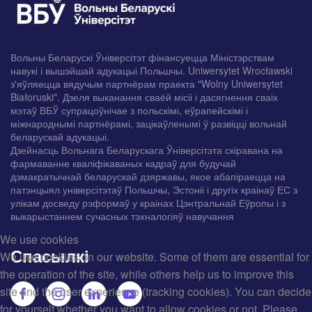
Вольны Беларускі Ўніверсітэт фінансуецца Міністэрствам
навукі і вышэйшай адукацыі Польшчы. Uniwersytet Wrocławski
з'яўляецца вядучым партнёрам праекта "Wolny Uniwersytet
Białoruski". Дзеля выканання сваёй місіі і дасягнення сваіх
мэтаў ВБЎ супрацоўнічае з польскімі, еўрапейскімі і
міжнароднымі партнёрамі, зацікаўленымі ў развіцці вольнай
беларускай адукацыі.
Дзейнасць Вольнага Беларускага Ўніверсітэта скіравана на
фармаванне кваліфікаваных кадраў для будучай
дэмакратычнай беларускай дзяржавы, якое абапіраецца на
патэнцыял універсітэтаў Польшчы, Эстоніі і другіх краінаў ЕС з
улікам досведу рэформаў у краінах Цэнтральнай Еўропы і з
выкарыстаннем сучасных тэхналогіяў навучання
We use cookies
Спасылкі
We use cookies on our website. Some of them are essential for
the operation of the site, while others help us to improve this
site and the user experience (tracking cookies). You can decide
for yourself whether you want to allow cookies or not. Please