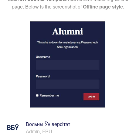
page. Below is the screenshot of
Offline page style
.
Вольны Ўніверсітэт
Admin, FBU