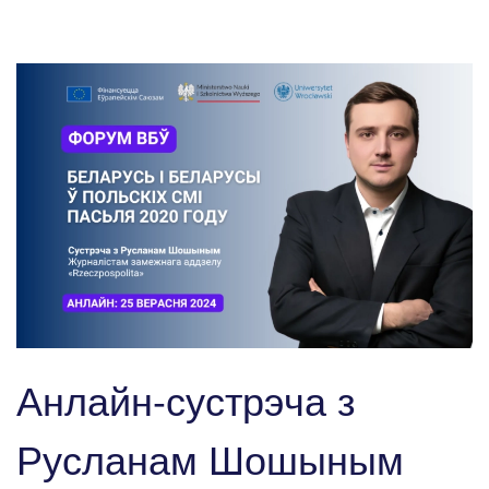
Анлайн-сустрэча з
Русланам Шошыным