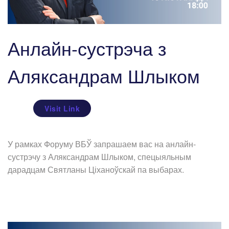
Анлайн-сустрэча з
Аляксандрам Шлыком
Visit Link
У рамках Форуму ВБЎ запрашаем вас на анлайн-
сустрэчу з Аляксандрам Шлыком, спецыяльным
дарадцам Святланы Ціханоўскай па выбарах.