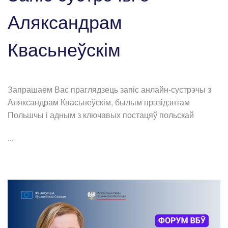
Аляксандрам
Квасьнеўскім
Запрашаем Вас праглядзець запіс анлайн-сустрэчы з
Аляксандрам Квасьнеўскім, былым прэзідэнтам
Польшчы і адным з ключавых постацяў польскай
...