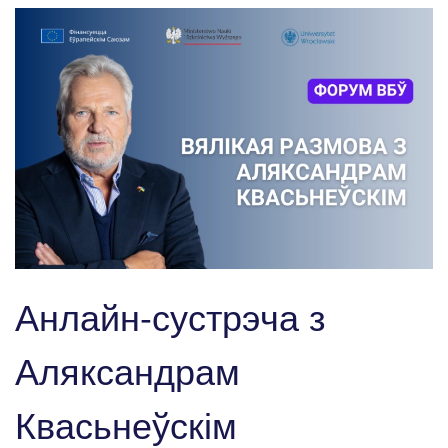
Анлайн-сустрэча з
Аляксандрам
Квасьнеўскім