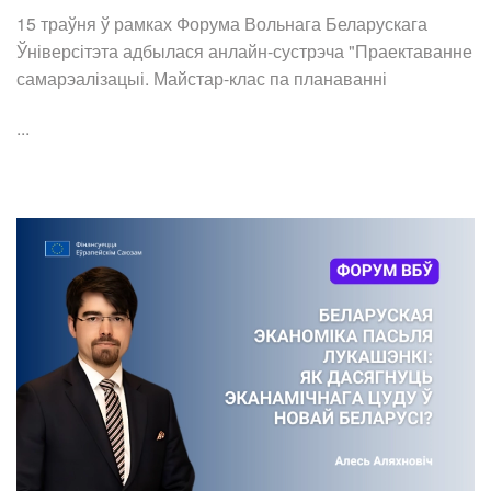
15 траўня ў рамках Форума Вольнага Беларускага
Ўніверсітэта адбылася анлайн-сустрэча "Праектаванне
самарэалізацыі. Майстар-клас па планаванні
...