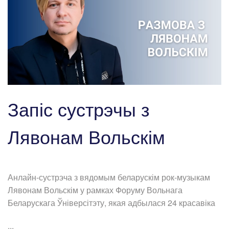
Запіс сустрэчы з
Лявонам Вольскім
Анлайн-сустрэча з вядомым беларускім рок-музыкам
Лявонам Вольскім у рамках Форуму Вольнага
Беларускага Ўніверсітэту, якая адбылася 24 красавіка
...