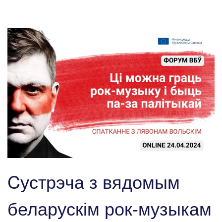
Cустрэча з вядомым
беларускім рок-музыкам