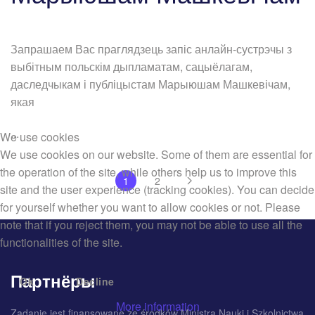
Запрашаем Вас праглядзець запіс анлайн-сустрэчы з
выбітным польскім дыпламатам, сацыёлагам,
даследчыкам і публіцыстам Марыюшам Машкевічам,
якая
...
We use cookies
We use cookies on our website. Some of them are essential for
the operation of the site, while others help us to improve this
1
2
site and the user experience (tracking cookies). You can decide
for yourself whether you want to allow cookies or not. Please
note that if you reject them, you may not be able to use all the
functionalities of the site.
Партнёры
Ok
Decline
More information
Zadanie jest finansowane ze środków Ministra Nauki i Szkolnictwa