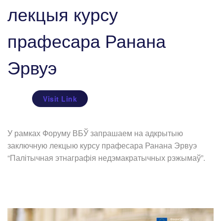
лекцыя курсу
прафесара Ранана
Эрвуэ
Visit Link
У рамках Форуму ВБЎ запрашаем на адкрытыю
заключную лекцыю курсу прафесара Ранана Эрвуэ
“Палітычная этнаграфія недэмакратычных рэжымаў”.