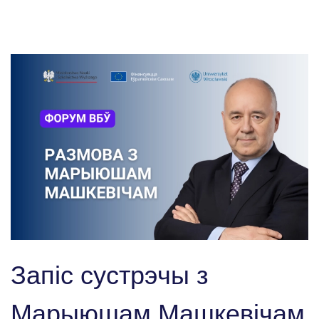
Запіс сустрэчы з
Марыюшам Машкевічам