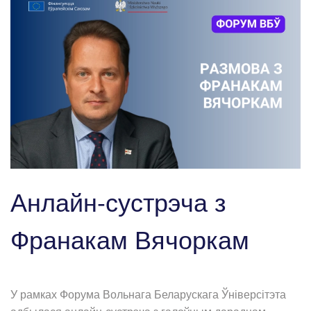
Анлайн-сустрэча з
Франакам Вячоркам
У рамках Форума Вольнага Беларускага Ўніверсітэта