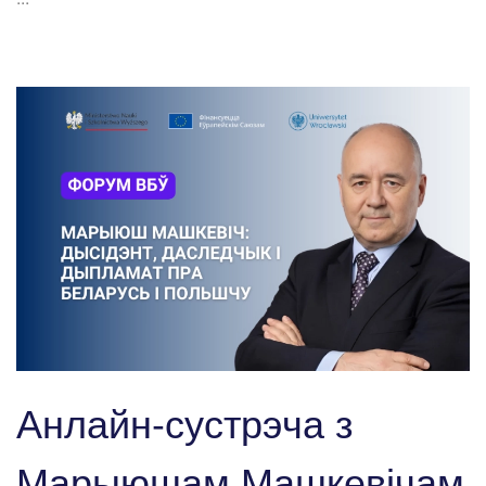
Анлайн-сустрэча з
Марыюшам Машкевічам