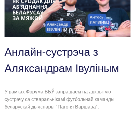
Анлайн-сустрэча з
Аляксандрам Івуліным
У рамках Форума ВБЎ запрашаем на адкрытую
сустрэчу са стваральнікамі футбольнай каманды
беларускай дыяспары "Пагоня Варшава".