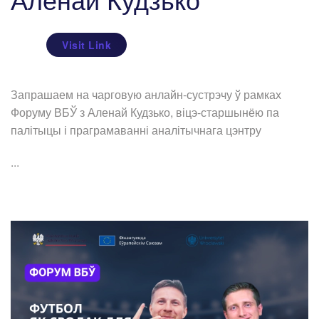
Visit Link
Запрашаем на чарговую анлайн-сустрэчу ў рамках
Форуму ВБЎ з Аленай Кудзько, віцэ-старшынёю па
палітыцы і праграмаванні аналітычнага цэнтру
...