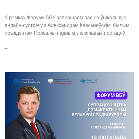
У рамках Форуму ВБУ запрашаем вас на ўнікальную
анлайн-сустрэчу з Аляксандрам Квасьнеўскім, былым
прэзідэнтам Польшчы і адным з ключавых постацяў
...