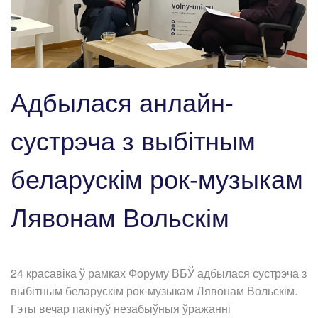
Адбылася анлайн-
сустрэча з выбітным
беларускім рок-музыкам
Лявонам Вольскім
24 красавіка ў рамках Форуму ВБЎ адбылася сустрэча з
выбітным беларускім рок-музыкам Лявонам Вольскім.
Гэты вечар пакінуў незабыўныя ўражанні