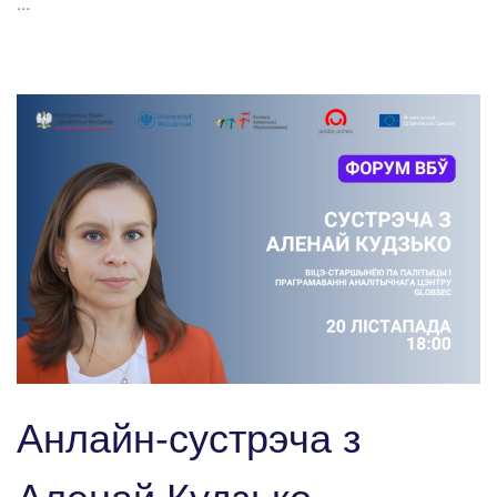
...
Анлайн-сустрэча з
Аленай Кудзько