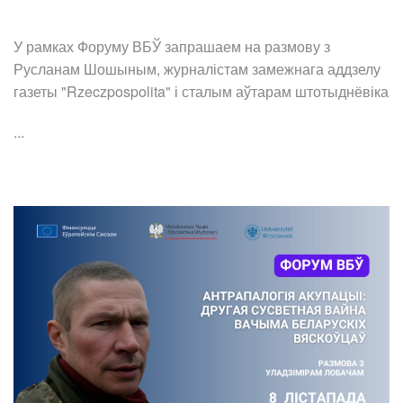
У рамках Форуму ВБЎ запрашаем на размову з
Русланам Шошыным, журналістам замежнага аддзелу
газеты "Rzeczpospolita" і сталым аўтарам штотыднёвіка
...