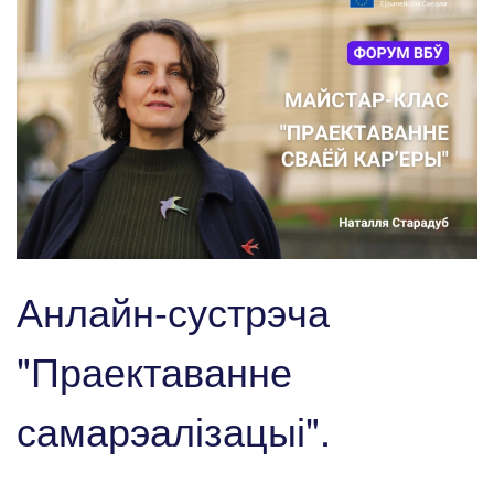
Анлайн-сустрэча
"Праектаванне
самарэалізацыі".