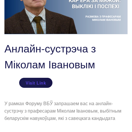
Анлайн-сустрэча з
Міколам Івановым
Visit Link
У рамках Форуму ВБЎ запрашаем вас на анлайн-
сустрэчу з прафесарам Міколам Івановым, выбітным
беларускім навукоўцам, які з савецкага кандыдата
...