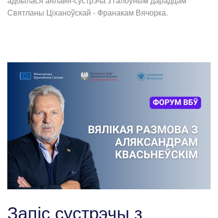
адбылася анлайн-сустрэча з галоўным дарадцам
Святланы Ціханоўскай - Франакам Вячорка.
Запіс сустрэчы з