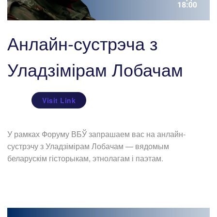
Анлайн-сустрэча з
Уладзімірам Лобачам
Visit Link
У рамках Форуму ВБЎ запрашаем вас на анлайн-
сустрэчу з Уладзімірам Лобачам — вядомым
беларускім гісторыкам, этнолагам і паэтам.