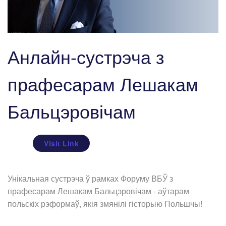
Анлайн-сустрэча з
прафесарам Лешакам
Бальцэровічам
Visit Link
Унікальная сустрэча ў рамках Форуму ВБЎ з
прафесарам Лешакам Бальцэровічам - аўтарам
польскіх рэформаў, якія змянілі гісторыю Польшчы!