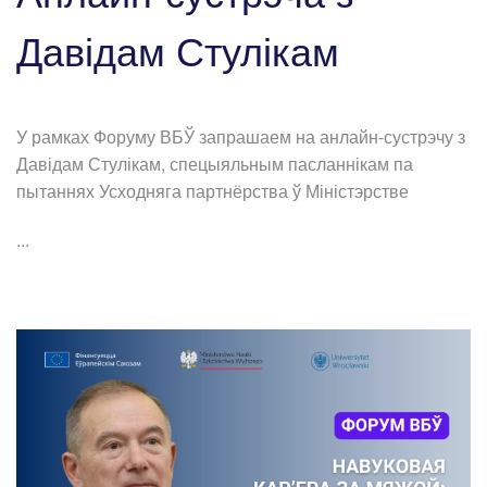
Давідам Стулікам
У рамках Форуму ВБЎ запрашаем на анлайн-сустрэчу з
Давідам Стулікам, спецыяльным пасланнікам па
пытаннях Усходняга партнёрства ў Міністэрстве
...