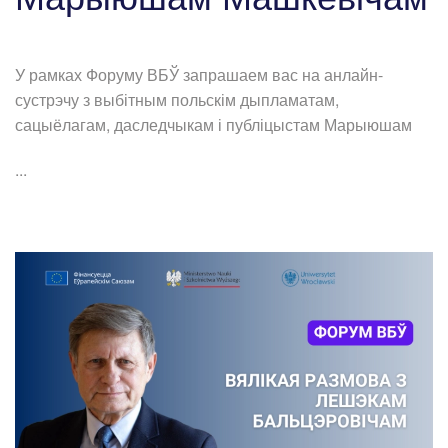
У рамках Форуму ВБЎ запрашаем вас на анлайн-
сустрэчу з выбітным польскім дыпламатам,
сацыёлагам, даследчыкам і публіцыстам Марыюшам
...