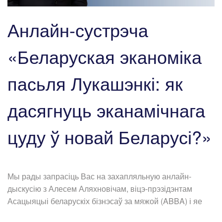
Анлайн-сустрэча
«Беларуская эканоміка
пасьля Лукашэнкі: як
дасягнуць эканамічнага
цуду ў новай Беларусі?»
Мы рады запрасіць Вас на захапляльную анлайн-
дыскусію з Алесем Аляхновічам, віцэ-прэзідэнтам
Асацыяцыі беларускіх бізнэсаў за мяжой (ABBA) і яе