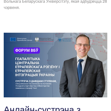
Вольнага Беларускага Ўніверсітэту, якая адбудзецца 28
чэрвеня.
Анлайн-сустрэча з