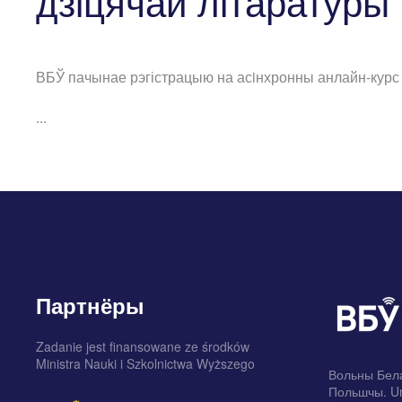
дзіцячай літаратуры 
ВБЎ пачынае рэгістрацыю на асiнхронны анлайн-курс «
...
Партнёры
Zadanie jest finansowane ze środków
Ministra Nauki i Szkolnictwa Wyższego
Вольны Бела
Польшчы. Un