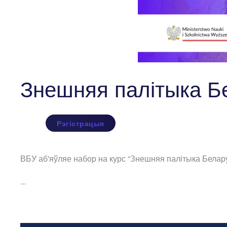
Знешняя палітыка Б
Рэгістрацыя
ВБУ аб'яўляе набор на курс “Знешняя палітыка Белар
...