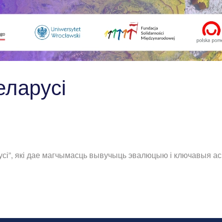
еларусі
усі”, які дае магчымасць вывучыць эвалюцыю і ключавыя ас