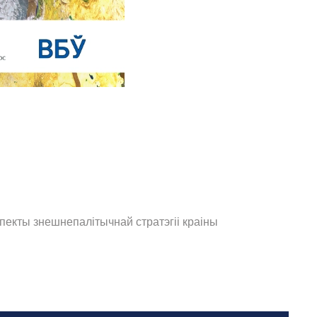
пекты знешнепалітычнай стратэгіі краіны