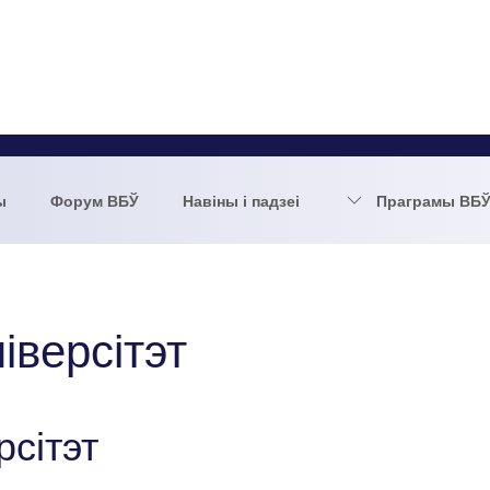
ы
Форум ВБЎ
Навіны і падзеі
Праграмы ВБ
іверсітэт
рсітэт