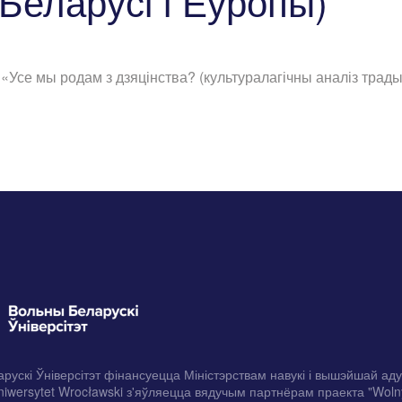
Беларусі і Еўропы)
Усе мы родам з дзяцінства? (культуралагічны аналіз трады
рускі Ўніверсітэт фінансуецца Міністэрствам навукі і вышэйшай ад
iwersytet Wrocławski з'яўляецца вядучым партнёрам праекта "Woln