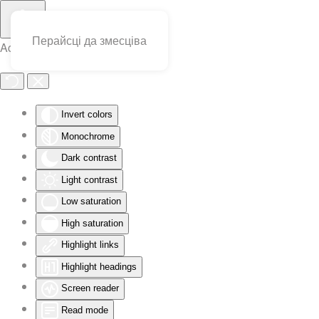
Перайсці да змесціва
Accessibility Tools
Invert colors
Monochrome
Dark contrast
Light contrast
Low saturation
High saturation
Highlight links
Highlight headings
Screen reader
Read mode