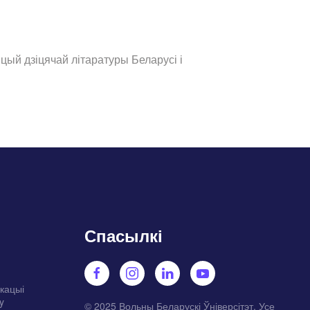
цый дзіцячай літаратуры Беларусі і
Спасылкі
укацыі
y
© 2025 Вольны Беларускі Ўніверсітэт. Усе