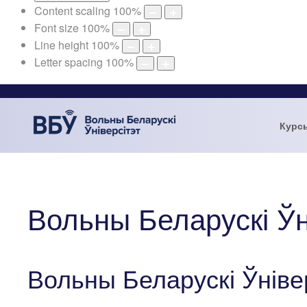
Content scaling
100
%
Font size
100
%
Line height
100
%
Letter spacing
100
%
Курс
Вольны Беларускі Ўн
Вольны Беларускі Ўніве