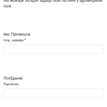
Вы можаце загадзя задаць свае пытанні ў адпаведным
полі.
Імя, Прозвішча
*
Imię, nazwisko
Псеўданім
Pseudonim