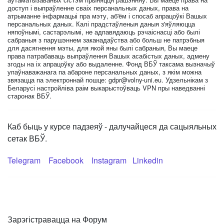
доступ і выпраўленне сваіх персанальных даных, права на
атрыманне інфармацыі пра мэту, аб'ём і спосаб апрацоўкі Вашых
персанальных даных. Калі прадстаўленыя даныя з'яўляюцца
няпоўнымі, састарэлымі, не адпавядаюць рэчаіснасці або былі
сабраныя з парушэннем заканадаўства або больш не патрэбныя
для дасягнення мэты, для якой яны былі сабраныя, Вы маеце
права патрабаваць выпраўлення Вашых асабістых даных, адмену
згоды на іх апрацоўку або выдаленне. Фонд ВБЎ таксама вызначыў
упаўнаважанага па абароне персанальных даных, з якім можна
звязацца па электроннай пошце:
gdpr@volny-uni.eu
. Удзельнікам з
Беларусі настройліва раім выкарыстоўваць VPN пры наведванні
старонак ВБЎ.
Каб быць у курсе падзеяў - далучайцеся да сацыяльных
сетак ВБЎ.
Telegram
Facebook
Instagram
Linkedin
Зарэгістравацца на Форум