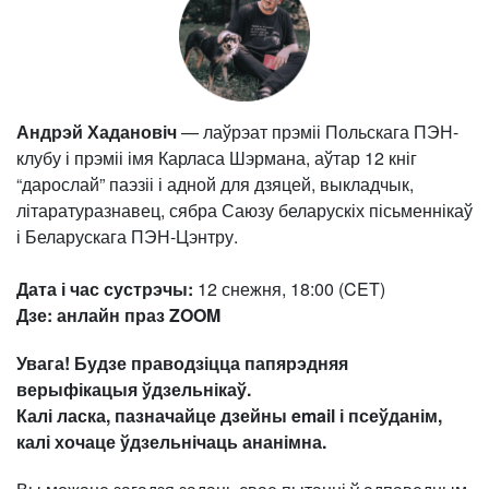
Андрэй Хадановіч
— лаўрэат прэміі Польскага ПЭН-
клубу і прэміі імя Карласа Шэрмана, аўтар 12 кніг
“дарослай” паэзіі і адной для дзяцей, выкладчык,
літаратуразнавец, сябра Саюзу беларускіх пісьменнікаў
і Беларускага ПЭН-Цэнтру.
Дата і час сустрэчы:
12 снежня, 18:00 (CET)
Дзе:
анлайн праз ZOOM
Увага! Будзе праводзіцца папярэдняя
верыфікацыя ўдзельнікаў.
Калі ласка, пазначайце дзейны email і псеўданім,
калі хочаце ўдзельнічаць ананімна.