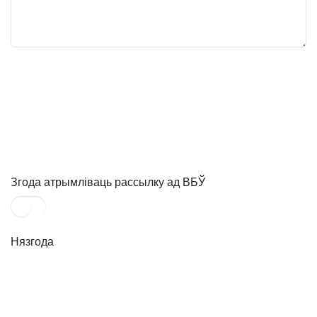
Згода атрымліваць рассылку ад ВБЎ
Нязгода