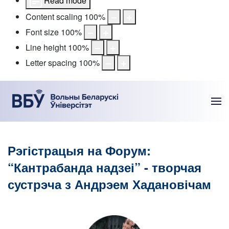
Read mode
Content scaling
100
%
Font size
100
%
Line height
100
%
Letter spacing
100
%
Рэгістрацыя на Форум:
“Кантрабанда надзеі” - творчая
сустрэча з Андрэем Хадановічам