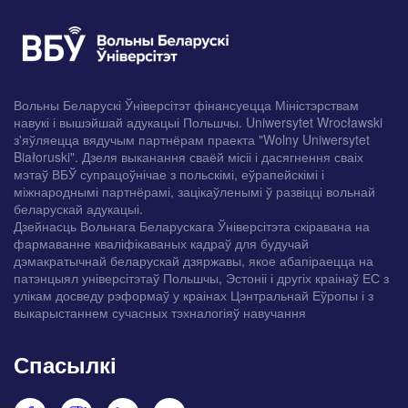
Вольны Беларускі Ўніверсітэт фінансуецца Міністэрствам
навукі і вышэйшай адукацыі Польшчы. Uniwersytet Wrocławski
з'яўляецца вядучым партнёрам праекта "Wolny Uniwersytet
Białoruski". Дзеля выканання сваёй місіі і дасягнення сваіх
мэтаў ВБЎ супрацоўнічае з польскімі, еўрапейскімі і
міжнароднымі партнёрамі, зацікаўленымі ў развіцці вольнай
беларускай адукацыі.
Дзейнасць Вольнага Беларускага Ўніверсітэта скіравана на
фармаванне кваліфікаваных кадраў для будучай
дэмакратычнай беларускай дзяржавы, якое абапіраецца на
патэнцыял універсітэтаў Польшчы, Эстоніі і другіх краінаў ЕС з
улікам досведу рэформаў у краінах Цэнтральнай Еўропы і з
выкарыстаннем сучасных тэхналогіяў навучання
Спасылкі