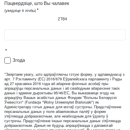
Пацвердзіце, што Вы чалавек
*
(увядзіце 4 лічбы)
*
Згода
*Звяртаем увагу, што адпраўляючы гэтую форму, у адпаведнасці з
арт. 7 Рэгламенту (ЕС) 2016/679 Еўрапейскага парламенту і Рады
ад 27 красавіка 2016 года аб абароне фізічных асобаў пры
апрацоўцы персанальных даных і аб свабодным абарачэнні такіх
даных і адмене дырэктывы 95/46/ЕС, Вы выказваеце згоду на
апрацоўку Вашых асабістых даных Фондам "Вольны Беларускі
Ўнівесітэт" (Fundacja "Wolny Uniwersytet Białoruski") як
Адміністратару гэтых даных для мэтаў сустрэчы. Прадстаўленне
персанальных даных у поле абавязковых палёў у форме
з'яўляецца добраахвотным, але неабходным для ўдзелу ў
сустрэчы. Прадстаўленне іншых персанальных даных з'яўляецца
добраахвотным. Даныя не будуць апрацоўвацца з дапамогай
аўтаматызаваных сістэм прыняцця рашэнняў. Вы маеце права на