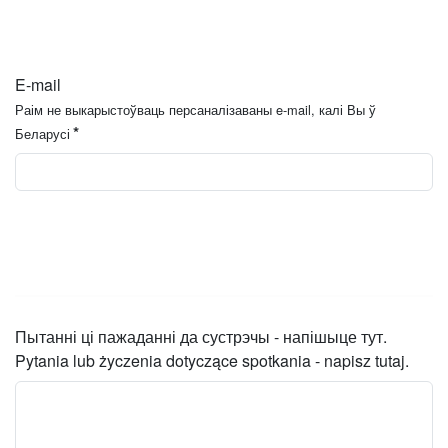
E-mail
Раім не выкарыстоўваць персаналізаваны e-mail, калі Вы ў
*
Беларусі
Пытанні ці пажаданні да сустрэчы - напішыце тут.
Pytania lub życzenia dotyczące spotkania - napisz tutaj.